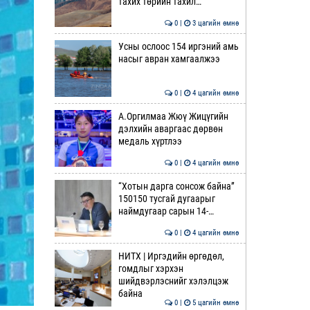
тахих төрийн тахил…
0 |
3 цагийн өмнө
Усны ослоос 154 иргэний амь
насыг авран хамгаалжээ
0 |
4 цагийн өмнө
А.Оргилмаа Жюү Жицүгийн
дэлхийн аваргаас дөрвөн
медаль хүртлээ
0 |
4 цагийн өмнө
“Хотын дарга сонсож байна”
150150 тусгай дугаарыг
наймдугаар сарын 14-…
0 |
4 цагийн өмнө
НИТХ | Иргэдийн өргөдөл,
гомдлыг хэрхэн
шийдвэрлэснийг хэлэлцэж
байна
0 |
5 цагийн өмнө