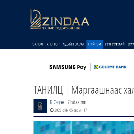
ЭХЛЭЛ
УЛС ТӨР
ЭДИЙН ЗАСАГ
НИЙГЭМ
УУЛ УУРХАЙ
ХУ
ТАНИЛЦ | Маргаашнаас халу
Б.Сэцэн
Zindaa.mn
|
2026 оны 05 сарын 17