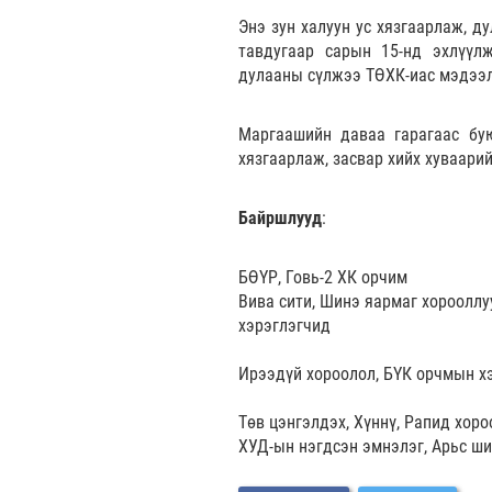
Энэ зун халуун ус хязгаарлаж, д
тавдугаар сарын 15-нд эхлүүлж
дулааны сүлжээ ТӨХК-иас мэдээл
Маргаашийн даваа гарагаас бую
хязгаарлаж, засвар хийх хуваари
Байршлууд
:
БӨҮР, Говь-2 ХК орчим
Вива сити, Шинэ яармаг хорооллу
хэрэглэгчид
Ирээдүй хороолол, БҮК орчмын х
Төв цэнгэлдэх, Хүннү, Рапид хоро
ХУД-ын нэгдсэн эмнэлэг, Арьс ши