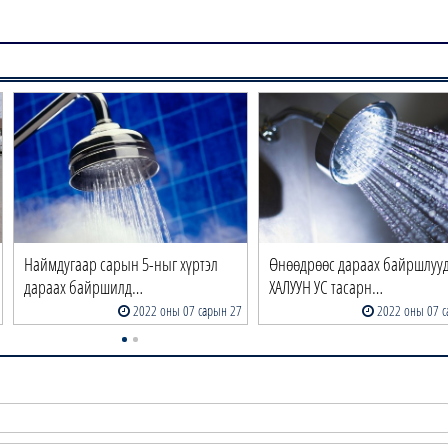
Наймдугаар сарын 5-ныг хүртэл
Өнөөдрөөс дараах байршлуу
дараах байршилд…
ХАЛУУН УС тасарн…
2022 оны 07 сарын 27
2022 оны 07 с