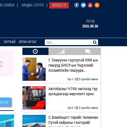
О ЗОХИОЛ
ЗИНДАА СЭТГҮҮЛ
MOBILE TV
ПҮРЭВ
2026.08.06
E
ЗУРХАЙ
ОРОН НУТАГ
Г.Тэмүүлэн тэргүүтэй УИХ-ын
гишүүд БНСУ-ын Үндэсний
Ассамблейн гишүүди…
1 |
3 цагийн өмнө
Автобусны Ч:19А чиглэлд түр
хугацаагаар өөрчлөлт орно
ргэх
0 |
3 цагийн өмнө
С.Бямбацогт төрийг төлөөлөн
Сутай хайрхны тэнгэрийг