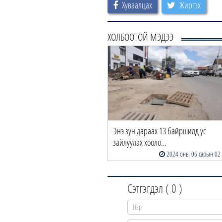
Хуваалцах
Жиргэх
ХОЛБООТОЙ МЭДЭЭ
Энэ зун дараах 13 байршилд ус
зайлуулах хооло…
2024 оны 06 сарын 02
Сэтгэгдэл (
0
)