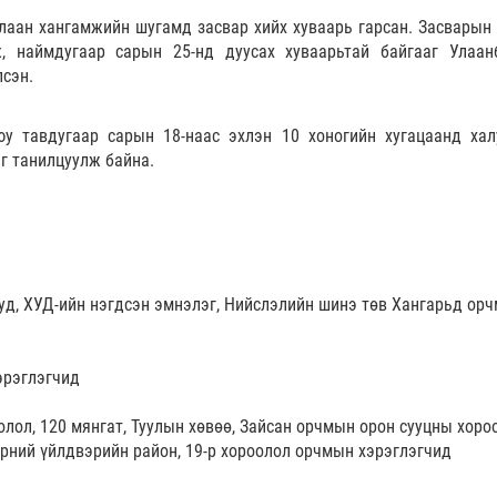
улаан хангамжийн шугамд засвар хийх хуваарь гарсан. Засварын
, наймдугаар сарын 25-нд дуусах хуваарьтай байгааг Улаан
сэн.
у тавдугаар сарын 18-наас эхлэн 10 хоногийн хугацаанд хал
йг танилцуулж байна.
уд, ХУД-ийн нэгдсэн эмнэлэг, Нийслэлийн шинэ төв Хангарьд ор
эрэглэгчид
олол, 120 мянгат, Туулын хөвөө, Зайсан орчмын орон сууцны хоро
рний үйлдвэрийн район, 19-р хороолол орчмын хэрэглэгчид