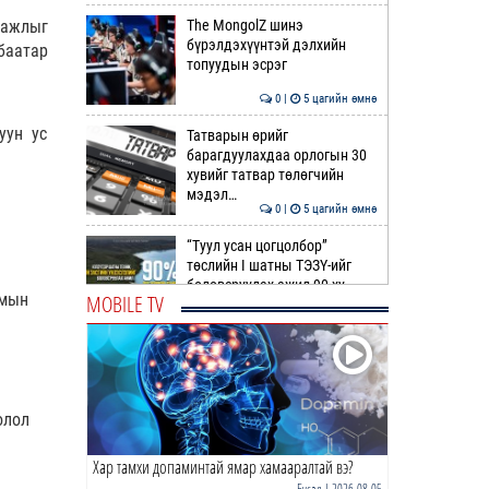
 ажлыг
The MongolZ шинэ
бүрэлдэхүүнтэй дэлхийн
баатар
топуудын эсрэг
0 |
5 цагийн өмнө
уун ус
Татварын өрийг
барагдуулахдаа орлогын 30
хувийг татвар төлөгчийн
мэдэл…
0 |
5 цагийн өмнө
“Туул усан цогцолбор”
төслийн I шатны ТЭЗҮ-ийг
боловсруулах ажил 90 ху…
чмын
MOBILE TV
0 |
6 цагийн өмнө
Нийслэлийн иргэдийн
Төлөөлөгчдийн Хурлын
Ээлжит VIII хуралдаан
эхэллээ
олол
0 |
6 цагийн өмнө
Хар тамхи допаминтай ямар хамааралтай вэ?
ТОО | Гадаад валютын нөөц
7.9 тэрбум ам.доллар давлаа
Бусад
| 2026-08-05