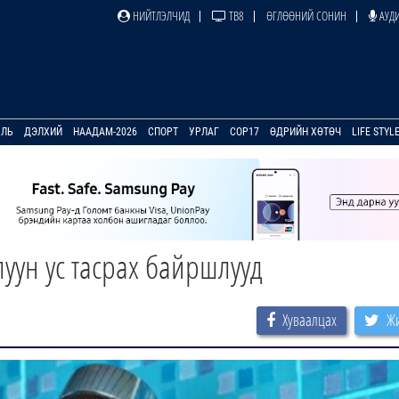
НИЙТЛЭЛЧИД
ТВ8
ӨГЛӨӨНИЙ СОНИН
АУДИ
УЛЬ
ДЭЛХИЙ
НААДАМ-2026
СПОРТ
УРЛАГ
COP17
ӨДРИЙН ХӨТӨЧ
LIFE STYL
ун ус тасрах байршлууд
Хуваалцах
Жи