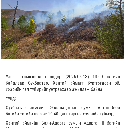
Улсын хэмжээнд өнөөдөр (2026.05.13) 13:00 цагийн
байдлаар Сүхбаатар, Хэнтий аймагт бүртгэгдсэн ой,
хээрийн гал түймрийг унтраахаар ажиллаж байна.
Үүнд:
Сүхбаатар аймгийн Эрдэнэцагаан сумын Алтан-Овоо
багийн хогийн цэгээс 10:40 цагт гарсан хээрийн түймэр,
Хэнтий аймгийн Баян-Адарга сумын Адарга III багийн