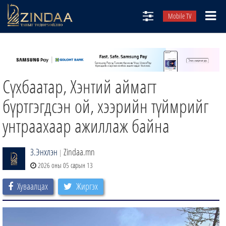
Mobile TV
НИЙТЛЭЛЧИД
ТВ8
Сүхбаатар, Хэнтий аймагт
ӨГЛӨӨНИЙ СОНИН
АУДИО ЗОХИОЛ
бүртгэгдсэн ой, хээрийн түймрийг
ЗИНДАА СЭТГҮҮЛ
унтраахаар ажиллаж байна
З.Энхлэн
Zindaa.mn
|
2026 оны 05 сарын 13
Хуваалцах
Жиргэх