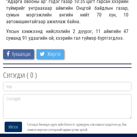
“Адарга овооны ар” гэдэг газар 10:35 цагт гарсан хээрийн
түймрийг унтраахаар аймгийн Онцгой байдлын газар,
сумын мэргэжлийн ангийн нийт 70 хүн, 10
автомашинтайгаар ажиллаж байна.
Улсын хэмжээнд нийслэлийн 2 дүүрэг, 11 аймгийн 47
суманд 91 удаагийн ой, хээрийн гал түймэр бүртгэгдлээ.
Хуваалцах
Жиргэх
Сэтгэгдэл (
0
)
Сэтгэгдэл бичихдээ хууль зүйн болон ёс суртахууны хэм хэмжээг хүндэтгэнэ үү. Хэм
Илгээх
хэмжээг зөрчсөн сэтгэгдэлийг админ устгах эрхтэй.