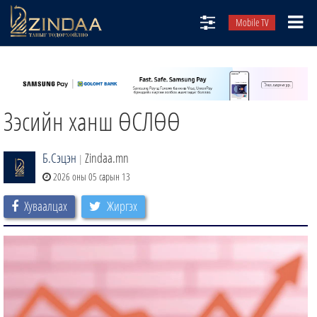
Mobile TV
НИЙТЛЭЛЧИД
ТВ8
Зэсийн ханш ӨСЛӨӨ
ӨГЛӨӨНИЙ СОНИН
АУДИО ЗОХИОЛ
Б.Сэцэн
Zindaa.mn
|
ЗИНДАА СЭТГҮҮЛ
2026 оны 05 сарын 13
Хуваалцах
Жиргэх