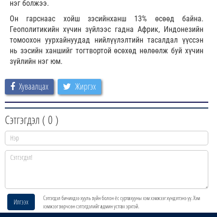
нэг болжээ.
Он гарснаас хойш зэсийнханш 13% өсөөд байна.
Геополитикийн хүчин зүйлээс гадна Африк, Индонезийн
томоохон уурхайнуудад нийлүүлэлтийн тасалдал үүссэн
нь зэсийн ханшийг тогтвортой өсөхөд нөлөөлж буй хүчин
зүйлийн нэг юм.
Хуваалцах
Жиргэх
Сэтгэгдэл (
0
)
Сэтгэгдэл бичихдээ хууль зүйн болон ёс суртахууны хэм хэмжээг хүндэтгэнэ үү. Хэм
Илгээх
хэмжээг зөрчсөн сэтгэгдэлийг админ устгах эрхтэй.