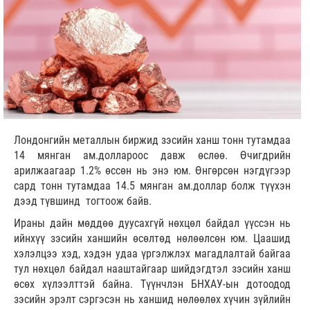
Лондонгийн металлын биржид зэсийн ханш тонн тутамдаа
14 мянган ам.доллароос давж өслөө. Өчигдрийн
арилжаагаар 1.2% өссөн нь энэ юм. Өнгөрсөн нэгдүгээр
сард тонн тутамдаа 14.5 мянган ам.доллар болж түүхэн
дээд түвшинд тогтоож байв.
Ираны дайн мөддөө дуусахгүй нөхцөл байдал үүссэн нь
ийнхүү зэсийн ханшийн өсөлтөд нөлөөлсөн юм. Цаашид
хэлэлцээ хэд, хэдэн удаа үргэлжлэх магадлалтай байгаа
тул нөхцөл байдал нааштайгаар шийдэгдтэл зэсийн ханш
өсөх хүлээлттэй байна. Түүнчлэн БНХАУ-ын дотоодод
зэсийн эрэлт сэргэсэн нь ханшид нөлөөлөх хүчин зүйлийн