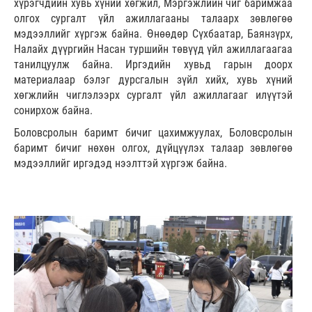
хүрэгчдийн хувь хүний хөгжил, Мэргэжлийн чиг баримжаа
олгох сургалт үйл ажиллагааны талаарх зөвлөгөө
мэдээллийг хүргэж байна. Өнөөдөр Сүхбаатар, Баянзүрх,
Налайх дүүргийн Насан туршийн төвүүд үйл ажиллагаагаа
танилцуулж байна. Иргэдийн хувьд гарын доорх
материалаар бэлэг дурсгалын зүйл хийх, хувь хүний
хөгжлийн чиглэлээрх сургалт үйл ажиллагааг илүүтэй
сонирхож байна.
Боловсролын баримт бичиг цахимжуулах, Боловсролын
баримт бичиг нөхөн олгох, дүйцүүлэх талаар зөвлөгөө
мэдээллийг иргэдэд нээлттэй хүргэж байна.