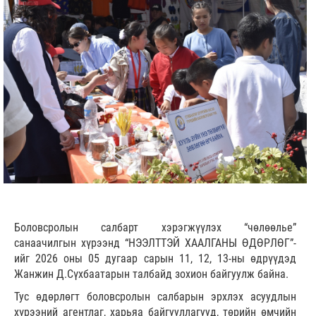
Боловсролын салбарт хэрэгжүүлэх “чөлөөлье”
санаачилгын хүрээнд “НЭЭЛТТЭЙ ХААЛГАНЫ ӨДӨРЛӨГ”-
ийг 2026 оны 05 дугаар сарын 11, 12, 13-ны өдрүүдэд
Жанжин Д.Сүхбаатарын талбайд зохион байгуулж байна.
Тус өдөрлөгт боловсролын салбарын эрхлэх асуудлын
хүрээний агентлаг, харьяа байгууллагууд, төрийн өмчийн