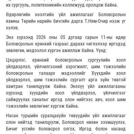
их сургууль, политехникийн коллежууд оролцож байна.
Өдөрлөгийн нээлтийн үйл ажиллагааг Боловсролын
яамны Төрийн нарийн бичгийн дарга Т.Ням-Очир нээж үг
хэлэв.
Энэ хүрээнд 2026 оны 05 дугаар сарын 11-ны өдөр
Боловсролын ерөнхий газраас дараах чиглэлээр иргэдэд
зөвлөгөө, мэдээлэл хүргэн ажиллаж байна. Үүнд:
Цэцэрлэг, ерөнхий боловсролын сургуулийн хоол
үйлдвэрлэл, үйлчилгээний хэрэгжилт, шим тэжээлийн
боловсролын талаарх мэдээллийг Хүүхдийн хоол
үйлдвэрлэл, шим тэжээлийн сургалт арга зүйн төвтэй
хамтран танилцуулж байна. Энэхүү үйл ажиллагааны
хүрээнд хүүхдийн хоол үйлдвэрлэл, үйлчилгээг
сайжруулах саналыг иргэд олон нийтээс авч, хоол шим
тэжээлийн зөвлөгөөг хүргэж байна.
Насан туршийн суралцахуйн төвүүдийн үйл ажиллагааг
олон нийтэд танилцуулж, Боловсрол нөхөн эзэмшүүлэх,
Бичиг үсгийн боловсрол олгох, Иргэд болон насанд