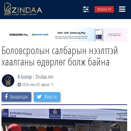
Mobile TV
НИЙТЛЭЛЧИД
ТВ8
Боловсролын салбарын нээлттэй
ӨГЛӨӨНИЙ СОНИН
АУДИО ЗОХИОЛ
хаалганы өдөрлөг болж байна
ЗИНДАА СЭТГҮҮЛ
Я.Болор
Zindaa.mn
|
2026 оны 05 сарын 11
Хуваалцах
Жиргэх