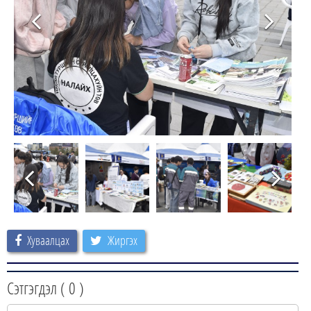
Хуваалцах
Жиргэх
Сэтгэгдэл (
0
)