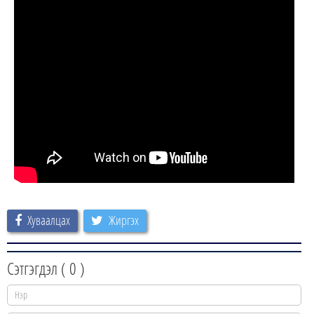
Хуваалцах
Жиргэх
Сэтгэгдэл (
0
)