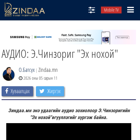
Mobile TV
НИЙТЛЭЛЧИД
ТВ8
АУДИО: Э.Чинзориг "Эх нохой"
ӨГЛӨӨНИЙ СОНИН
АУДИО ЗОХИОЛ
О.Батсүх
Zindaa.mn
|
ЗИНДАА СЭТГҮҮЛ
2026 оны 05 сарын 11
Хуваалцах
Жиргэх
Зиндаа.мн энэ удаагийн аудио зохиолоор Э.Чинзоригийн
"Эх нохой"өгүүллэгийг хүргэж байна.