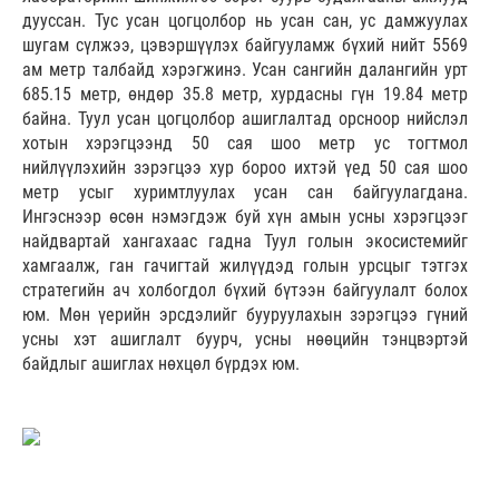
дууссан. Тус усан цогцолбор нь усан сан, ус дамжуулах
шугам сүлжээ, цэвэршүүлэх байгууламж бүхий нийт 5569
ам метр талбайд хэрэгжинэ. Усан сангийн далангийн урт
685.15 метр, өндөр 35.8 метр, хурдасны гүн 19.84 метр
байна. Туул усан цогцолбор ашиглалтад орсноор нийслэл
хотын хэрэгцээнд 50 сая шоо метр ус тогтмол
нийлүүлэхийн зэрэгцээ хур бороо ихтэй үед 50 сая шоо
метр усыг хуримтлуулах усан сан байгуулагдана.
Ингэснээр өсөн нэмэгдэж буй хүн амын усны хэрэгцээг
найдвартай хангахаас гадна Туул голын экосистемийг
хамгаалж, ган гачигтай жилүүдэд голын урсцыг тэтгэх
стратегийн ач холбогдол бүхий бүтээн байгуулалт болох
юм. Мөн үерийн эрсдэлийг бууруулахын зэрэгцээ гүний
усны хэт ашиглалт буурч, усны нөөцийн тэнцвэртэй
байдлыг ашиглах нөхцөл бүрдэх юм.