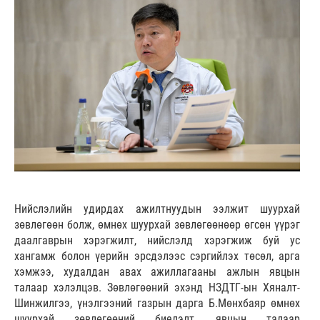
Нийслэлийн удирдах ажилтнуудын ээлжит шуурхай
зөвлөгөөн болж, өмнөх шуурхай зөвлөгөөнөөр өгсөн үүрэг
даалгаврын хэрэгжилт, нийслэлд хэрэгжиж буй ус
хангамж болон үерийн эрсдэлээс сэргийлэх төсөл, арга
хэмжээ, худалдан авах ажиллагааны ажлын явцын
талаар хэлэлцэв. Зөвлөгөөний эхэнд НЗДТГ-ын Хяналт-
Шинжилгээ, үнэлгээний газрын дарга Б.Мөнхбаяр өмнөх
шуурхай зөвлөгөөний биелэлт, явцын талаар