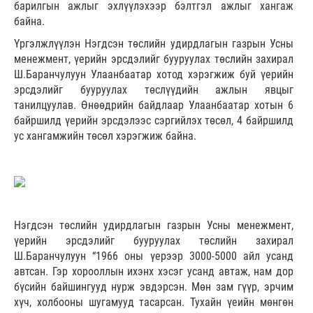
барилгын ажлыг эхлүүлэхээр бэлтгэл ажлыг хангаж
байна.
Үргэлжлүүлэн Нэгдсэн төслийн удирдлагын газрын Усны
менежмент, үерийн эрсдэлийг бууруулах төслийн захирал
Ш.Баранчулуун Улаанбаатар хотод хэрэгжиж буй үерийн
эрсдэлийг бууруулах төслүүдийн ажлын явцыг
танилцуулав. Өнөөдрийн байдлаар Улаанбаатар хотын 6
байршилд үерийн эрсдэлээс сэргийлэх төсөл, 4 байршилд
ус хангамжийн төсөл хэрэгжиж байна.
Нэгдсэн төслийн удирдлагын газрын Усны менежмент,
үерийн эрсдэлийг бууруулах төслийн захирал
Ш.Баранчулуун “1966 оны үерээр 3000-5000 айл усанд
автсан. Гэр хорооллын ихэнх хэсэг усанд автаж, нам дор
бүсийн байшингууд нурж эвдэрсэн. Мөн зам гүүр, эрчим
хүч, холбооны шугамууд тасарсан. Тухайн үеийн мөнгөн