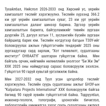
Тухайлбал, Нийслэл 2026-2033 онд Хөрсний ус, үерийн
хамгаалалт төслийг хэрэгжүүлнэ. Төслийн хүрээнд 366.2
км урт үерийн хамгаалалтын суваг, 23 км урт үерийн
хамгаалалтын даланг шинээр барина. Эдгээр үерийн
хамгаалалтын барилга, байгууламжийг төвийн зургаан
дүүргийн 25, дагуул хотын 11, зуслангийн бүсийн зургаан
байршилд барих юм. Төслийн нэгдүгээр багцын ТЭЗҮ-ийг
боловсруулах ажлын гүйцэтгэгчийн тендерийг 2025 оны
зургаадугаар сард зарлаж, “Хот төлөвлөлт, судалгааны
институт” ОНӨААТҮГ шалгаран гүйцэтгэж байна. Мөн
байгаль орчин, нийгмийн нөлөөллийн үнэлгээг “Би Жи Эм”
ХХК 2025 оны наймдугаар сараас боловсруулж эхэлсэн.
Гүйцэтгэл 90 гаруй хувьтай үргэлжилж байна.
Мөн 2027-2032 онд Туул усан цогцолбор төслийг
хэрэгжүүлнэ. Төслийн суурь судалгааны ажлыг БНЭУ-ын
“Kalpataru Projects International” ХХК боловсруулж байгаа
бөгөөд 90 гаруй хувийн гүйцэтгэлтэй байна. Тодруулбал,
инженер-геологи, топографи, цооногийн бичиглэл,
лабораторийн шинжилгээ зэрэг суурь судалгааны ажлууд