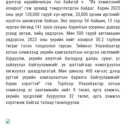
дүнгээр нарийвчилсан тоо байхгүй ч “Их хэмжээний
хохирол” гэж архивд тэмдэглэгдсэн байдаг. Харин 2023
оны үерт 128,000 гаруй хүн өртөж, 20,000 орчим иргэнийг
нүүлгэн шилжүүлж байсан. Энэ үерээр 54 байшин, 15 гэр
нурсан бөгөөд 141 орон сууцны барилгын зоорины давхар
усанд автаж, хийц эвдэрсэн. Мөн 500 гаруй автомашин
эвдэрсэн. 2023 оны үерийн нийт хохирол 50.2 тэрбум
төгрөг гэсэн тооцоолол гарсан. Тиймээс Улаанбаатар
хотын хэмжээнд үерийн хамгаалалтын нэгдсэн системийг
бүрдүүлж, үерийн аюултай бүсүүдэд далан, суваг, ус
зайлуулах байгууламжийг үе шаттайгаар нэмэгдүүлэн
хөгжүүлэх шаардлагатай. Мөн шинээр 400 км-ээс дээш
урттай үерийн хамгаалалтын барилга байгууламжийг
барих хэрэгтэй” гэв. Тэрбээр Улаанбаатар хотын
хэмжээнд ус хангамжийн нийт 9 төсөл, арга хэмжээ,
үерийн эрсдэлийг бууруулах 32 төсөл, арга хэмжээ
хэрэгжиж байгаа талаар танилцуулав.