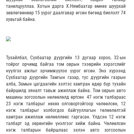
танилцууллаа. Хотын дарга Х.Нямбаатар өмнөх шуурхай
зөвлөгөөнөөр 15 үүрэг даалгавар өгсөн бөгөөд биелэлт 74
хувьтай байна.
Тухайлбал, Сүхбаатар дүүргийн 13 дугаар хороо, 32-ын
тойрог орчимд байгаа том оврын тээврийн хэрэгслийг
нүүлгэх ажлыг эрчимжүүлэх үүрэг өгсөн. Энэ хүрээнд
Сүхбаатар дүүргийн Тамгын газар, тус дүүргийн газрын
алба, Замын цагдаагийн хэлтэс хамтран өдөр бүр тухайн
байршилд хяналт тавьж ажиллаж байна. Том оврын авто
машины зогсоолын нөлөөлөлд өртсөн 47 нэгж талбараас
23 нэгж талбарыг нөхөх олговортойгоор чөлөөлсөн, 12
нэгж талбарыг холбогдох байгууллагын төлөөлөлтэй
хамтран ажиллаж нөлөөллөөс гаргасан. Үлдсэн 12 нэгж
талбарт эд хөрөнгийн үнэлгээг хийж байна. Чөлөөлсөн
нэгж талбарын байршлаас эхлэн авто зогсоолын