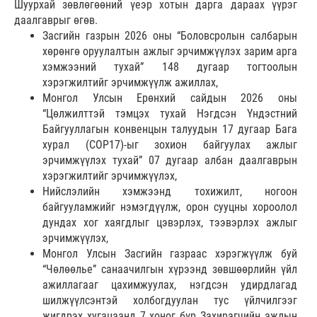
Шуурхай зөвлөгөөний үеэр хотын дарга дараах үүрэг
даалгаврыг өгөв.
Засгийн газрын 2026 оны “Боловсролын салбарын
хөрөнгө оруулалтын ажлыг эрчимжүүлэх зарим арга
хэмжээний тухай” 148 дугаар тогтоолын
хэрэгжилтийг эрчимжүүлж ажиллах,
Монгол Улсын Ерөнхий сайдын 2026 оны
“Цөлжилттэй тэмцэх тухай Нэгдсэн Үндэстний
Байгууллагын конвенцын талуудын 17 дугаар Бага
хурал (СОР17)-ыг зохион байгуулах ажлыг
эрчимжүүлэх тухай” 07 дугаар албан даалгаврын
хэрэгжилтийг эрчимжүүлэх,
Нийслэлийн хэмжээнд тохижилт, ногоон
байгууламжийг нэмэгдүүлж, орон сууцны хороолол
дундах хог хаягдлыг цэвэрлэх, тээвэрлэх ажлыг
эрчимжүүлэх,
Монгол Улсын Засгийн газраас хэрэгжүүлж буй
“Чөлөөлье” санаачилгын хүрээнд зөвшөөрлийн үйл
ажиллагааг цахимжуулах, нэгдсэн удирдлагад
шилжүүлсэнтэй холбогдуулан тус үйлчилгээг
жигдрэх хугацаанд 7 хоног бүр Захирагчийн ажлын