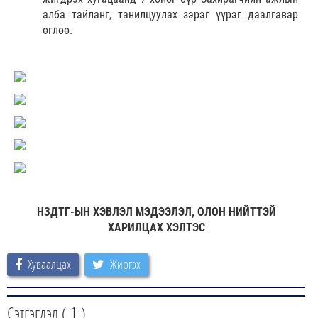
алба тайланг, танилцуулах зэрэг үүрэг даалгавар
өглөө.
НЗДТГ-ЫН ХЭВЛЭЛ МЭДЭЭЛЭЛ, ОЛОН НИЙТТЭЙ
ХАРИЛЦАХ ХЭЛТЭС
Хуваалцах
Жиргэх
Сэтгэгдэл (
1
)