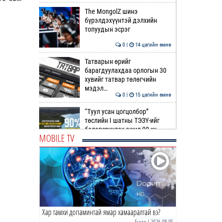
The MongolZ шинэ
бүрэлдэхүүнтэй дэлхийн
топуудын эсрэг
0 |
14 цагийн өмнө
Татварын өрийг
барагдуулахдаа орлогын 30
хувийг татвар төлөгчийн
мэдэл…
0 |
15 цагийн өмнө
“Туул усан цогцолбор”
төслийн I шатны ТЭЗҮ-ийг
боловсруулах ажил 90 ху…
MOBILE TV
0 |
15 цагийн өмнө
Нийслэлийн иргэдийн
Төлөөлөгчдийн Хурлын
Ээлжит VIII хуралдаан
эхэллээ
0 |
16 цагийн өмнө
Хар тамхи допаминтай ямар хамааралтай вэ?
ТОО | Гадаад валютын нөөц
7.9 тэрбум ам.доллар давлаа
Бусад
| 2026-08-05