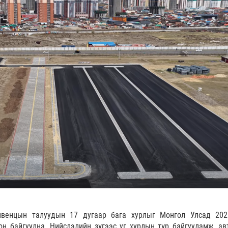
нвенцын талуудын 17 дугаар бага хурлыг Монгол Улсад 20
он байгуулна. Нийслэлийн зүгээс уг хурлын түр байгууламж, ав