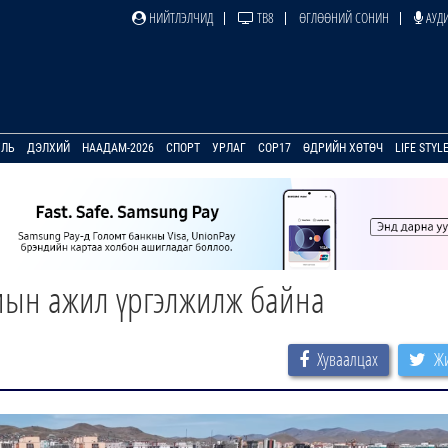
НИЙТЛЭЛЧИД
ТВ8
ӨГЛӨӨНИЙ СОНИН
АУДИ
УЛЬ
ДЭЛХИЙ
НААДАМ-2026
СПОРТ
УРЛАГ
COP17
ӨДРИЙН ХӨТӨЧ
LIFE STYL
амын ажил үргэлжилж байна
Хуваалцах
Жи