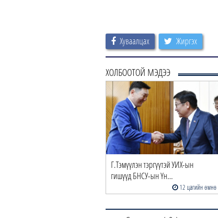
Хуваалцах
Жиргэх
ХОЛБООТОЙ МЭДЭЭ
Г.Тэмүүлэн тэргүүтэй УИХ-ын
гишүүд БНСУ-ын Үн…
12 цагийн өмнө