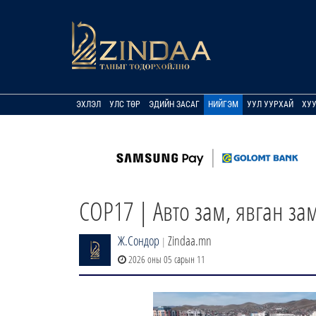
ЭХЛЭЛ
УЛС ТӨР
ЭДИЙН ЗАСАГ
НИЙГЭМ
УУЛ УУРХАЙ
ХУ
COP17 | Авто зам, явган з
Ж.Сондор
Zindaa.mn
|
2026 оны 05 сарын 11