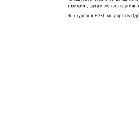
тохижилт, шугам сүлжээ зэргийг 
Энэ хүрээнд НЗХГ-ын дарга Б.Од