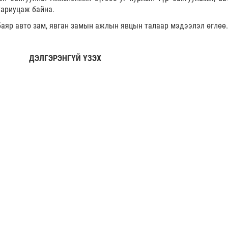
хариуцаж байна.
баяр авто зам, явган замын ажлын явцын талаар мэдээлэл өглөө.
ДЭЛГЭРЭНГҮЙ ҮЗЭХ