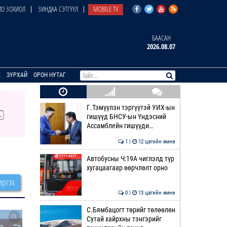
О ЗОХИОЛ
ЗИНДАА СЭТГҮҮЛ
MOBILE TV
БААСАН
2026.08.07
E
ЗУРХАЙ
ОРОН НУТАГ
Г.Тэмүүлэн тэргүүтэй УИХ-ын
гишүүд БНСУ-ын Үндэсний
Ассамблейн гишүүди…
1 |
12 цагийн өмнө
Автобусны Ч:19А чиглэлд түр
хугацаагаар өөрчлөлт орно
ргэх
0 |
13 цагийн өмнө
С.Бямбацогт төрийг төлөөлөн
Сутай хайрхны тэнгэрийг