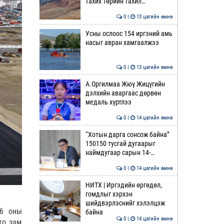
тахих төрийн тахил…
0 |
13 цагийн өмнө
Усны ослоос 154 иргэний амь
насыг авран хамгаалжээ
0 |
13 цагийн өмнө
А.Оргилмаа Жюү Жицүгийн
дэлхийн аваргаас дөрвөн
медаль хүртлээ
0 |
14 цагийн өмнө
“Хотын дарга сонсож байна”
150150 тусгай дугаарыг
наймдугаар сарын 14-…
0 |
14 цагийн өмнө
НИТХ | Иргэдийн өргөдөл,
гомдлыг хэрхэн
шийдвэрлэснийг хэлэлцэж
26 оны
байна
0 |
14 цагийн өмнө
то зам