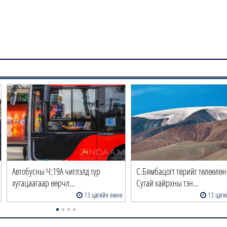
Автобусны Ч:19А чиглэлд түр
С.Бямбацогт төрийг төлөөлөн
хугацаагаар өөрчл…
Сутай хайрхны тэн…
13 цагийн өмнө
13 цаги