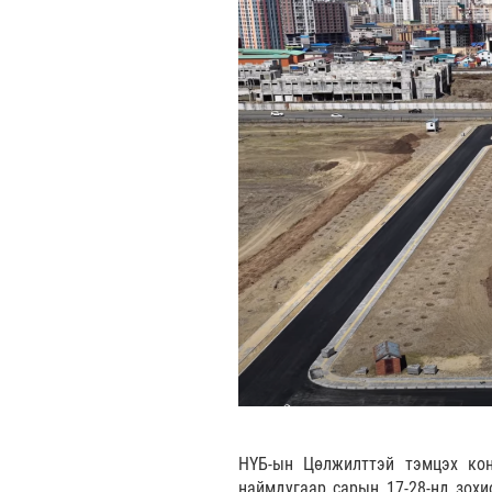
НҮБ-ын Цөлжилттэй тэмцэх ко
наймдугаар сарын 17-28-нд зохи