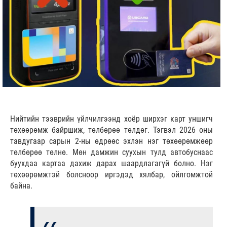
Нийтийн тээврийн үйлчилгээнд хоёр ширхэг карт уншигч
төхөөрөмж байршиж, төлбөрөө төлдөг. Тэгвэл 2026 оны
тавдугаар сарын 2-ны өдрөөс эхлэн нэг төхөөрөмжөөр
төлбөрөө төлнө. Мөн дамжин суухын тулд автобуснаас
буухдаа картаа дахиж дарах шаардлагагүй болно. Нэг
төхөөрөмжтэй болсноор иргэдэд хялбар, ойлгомжтой
байна.