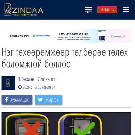
Mobile TV
НИЙТЛЭЛЧИД
ТВ8
Нэг төхөөрөмжөөр төлбөрөө төлөх
ӨГЛӨӨНИЙ СОНИН
АУДИО ЗОХИОЛ
боломжтой боллоо
ЗИНДАА СЭТГҮҮЛ
З.Энхлэн
Zindaa.mn
|
2026 оны 05 сарын 04
Хуваалцах
Жиргэх