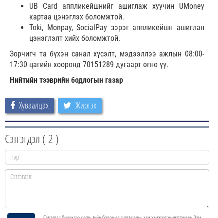
UB Card аппликейшнийг ашиглаж хуучин UMoney
картаа цэнэглэх боломжтой.
Toki, Monpay, SocialPay зэрэг аппликейшн ашиглан
цэнэглэлт хийх боломжтой.
Зорчигч та бүхэн санал хүсэлт, мэдээллээ ажлын 08:00-
17:30 цагийн хооронд 70151289 дугаарт өгнө үү.
Нийтийн тээврийн бодлогын газар
Хуваалцах
Жиргэх
Сэтгэгдэл (
2
)
Сэтгэгдэл бичихдээ хууль зүйн болон ёс суртахууны хэм хэмжээг хүндэтгэнэ үү. Хэм