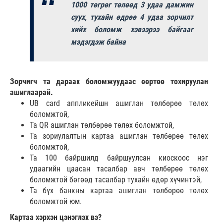
1000 төгрөг төлөөд 3 удаа дамжин
суух, тухайн өдрөө 4 удаа зорчилт
хийх боломж хэвээрээ байгааг
мэдэгдэж байна
Зорчигч та дараах боломжуудаас өөртөө тохируулан
ашиглаарай.
UB card аппликейшн ашиглан төлбөрөө төлөх
боломжтой,
Та QR ашиглан төлбөрөө төлөх боломжтой,
Та зориулалтын картаа ашиглан төлбөрөө төлөх
боломжтой,
Та 100 байршилд байршуулсан киоскоос нэг
удаагийн цаасан тасалбар авч төлбөрөө төлөх
боломжтой бөгөөд тасалбар тухайн өдөр хүчинтэй,
Та бүх банкны картаа ашиглан төлбөрөө төлөх
боломжтой юм.
Картаа хэрхэн цэнэглэх вэ?