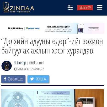
Mobile TV
НИЙТЛЭЛЧИД
ТВ8
“Дэлхийн адууны өдөр”-ийг зохион
ӨГЛӨӨНИЙ СОНИН
АУДИО ЗОХИОЛ
байгуулах ажлын хэсэг хуралдав
ЗИНДАА СЭТГҮҮЛ
Я.Болор
Zindaa.mn
|
2026 оны 02 сарын 27
Хуваалцах
Жиргэх