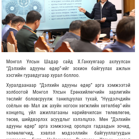
Монгол Улсын Шадар сайд Х.Ганхуягаар ахлуулсан
“Дэлхийн адууны өдөр”-ийг зохион байгуулах ажлын
хэсгийн гуравдугаар хурал боллоо.
Хуралдаанаар “Дэлхийн адууны өдөр” арга хэмжээтэй
холбоотой Монгол Улсын Ерөнхийлөгчийн зарлигийн
төслийг боловсруулж танилцуулах тухай, "Нүүдэлчдийн
соёлын өв- Мал аж ахуйн ногоон хөгжлийн хөтөлбөр"-ийн
концепц, үйл ажиллагааны нарийвчилсан төлөвлөгөө,
төсөв, шийдвэрлэх асуудлыг хэлэлцлээ. Мөн “Дэлхийн
адууны өдөр” арга хэмжээнд оролцох гадаадын зочид,
төлөөлөгчид, хэвлэл мэдээллийн байгууллагуудын