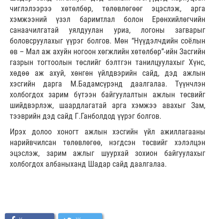
чиглэлээрээ хөтөлбөр, төлөвлөгөөг эцэслэж, арга
хэмжээний үзэл баримтлал болон Ерөнхийлөгчийн
санаачилгатай уялдуулан уриа, логоны загварыг
боловсруулахыг үүрэг болгов. Мөн “Нүүдэлчдийн соёлын
өв – Мал аж ахуйн ногоон хөгжлийн хөтөлбөр”-ийн Засгийн
газрын тогтоолын төслийг бэлтгэн танилцуулахыг Хүнс,
хөдөө аж ахуй, хөнгөн үйлдвэрийн сайд, дэд ажлын
хэсгийн дарга М.Бадамсүрэнд даалгалаа. Түүнчлэн
холбогдох зарим бүтээн байгуулалтын ажлын төсвийг
шийдвэрлэж, шаардлагатай арга хэмжээ авахыг Зам,
тээврийн дэд сайд Г.Ганболдод үүрэг болгов.
Ирэх долоо хоногт ажлын хэсгийн үйл ажиллагааны
нарийвчилсан төлөвлөгөө, нэгдсэн төсвийг хэлэлцэн
эцэслэж, зарим ажлыг шуурхай зохион байгуулахыг
холбогдох албаныханд Шадар сайд даалгалаа.