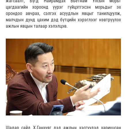
жагсаалт, Бүгд Найрамдах Вьетнам Улсын морьт
цагдаагийн хороонд үүрэг гүйцэтгэсэн морьдыг эх
орондоо авчрах, сэлгэх асуудлын явцыг танилцуулж,
малчдын дунд цахим дэд бүтцийн хэрэглээг нэвтрүүлэх
ажлын явцын талаар хэлэлцэв.
Шадар сайд Х.Ганхуяг дэд ажлын хэсгүүдэд хариуцсан