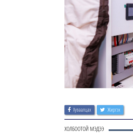
Хуваалцах
Жиргэх
ХОЛБООТОЙ МЭДЭЭ