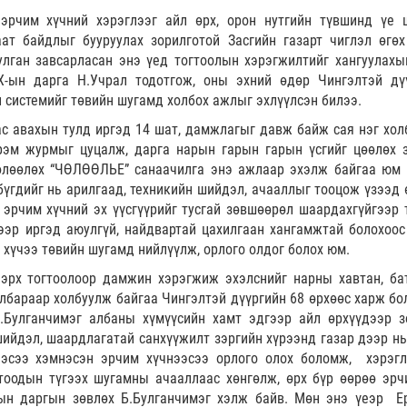
эрчим хүчний хэрэглээг айл өрх, орон нутгийн түвшинд үе 
ат байдлыг бууруулах зорилготой Засгийн газарт чиглэл өгөх
улган завсарласан энэ үед тогтоолын хэрэгжилтийг хангуулахы
-ын дарга Н.Учрал тодотгож, оны эхний өдөр Чингэлтэй дү
 системийг төвийн шугамд холбох ажлыг эхлүүлсэн билээ.
ас авахын тулд иргэд 14 шат, дамжлагыг давж байж сая нэг хол
рэм журмыг цуцалж, дарга нарын гарын гарын үсгийг цөөлөх 
чөлөөлөх “ЧӨЛӨӨЛЬЕ” санаачилга энэ ажлаар эхэлж байгаа юм 
үгдийг нь арилгаад, техникийн шийдэл, ачааллыг тооцож үзээд 
 эрчим хүчний эх үүсгүүрийг тусгай зөвшөөрөл шаардахгүйгээр 
эр иргэд аюулгүй, найдвартай цахилгаан хангамжтай болохоос
 хүчээ төвийн шугамд нийлүүлж, орлого олдог болох юм.
эрх тогтоолоор дамжин хэрэгжиж эхэлснийг нарны хавтан, ба
лбараар холбуулж байгаа Чингэлтэй дүүргийн 68 өрхөөс харж бо
.Булганчимэг албаны хүмүүсийн хамт эдгээр айл өрхүүдээр з
ийдэл, шаардлагатай санхүүжилт зэргийн хүрээнд газар дээр нь
ээсээ хэмнэсэн эрчим хүчнээсээ орлого олох боломж, хэрэг
тоодын түгээх шугамны ачааллаас хөнгөлж, өрх бүр өөрөө эрч
ын даргын зөвлөх Б.Булганчимэг хэлж байв. Мөн энэ үеэр Е