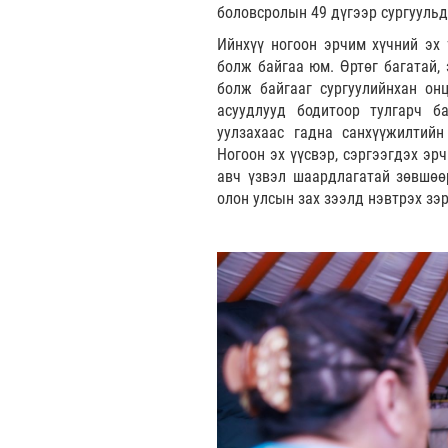
боловсролын 49 дүгээр сургуульд
Ийнхүү ногоон эрчим хүчний эх 
болж байгаа юм. Өртөг багатай,
болж байгааг сургуулийнхан он
асуудлууд бодитоор тулгарч ба
уулзахаас гадна санхүүжилтий
Ногоон эх үүсвэр, сэргээгдэх эр
авч үзвэл шаардлагатай зөвшөөр
олон улсын зах зээлд нэвтрэх зэ