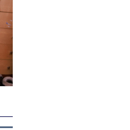
Жил бүр 500-700 толгой
тарвагыг сэргээн болон
сэлгэн нутагшуулах ажлыг…
1 |
2026-08-05
С.Бямбацогт Зүүн Азийн
эрэгтэйчүүдийн волейболын
АШТ-ийг нээж, баг там…
0 |
2026-08-05
ЗАСАГ | Нэг эх үүсвэрээс эм,
бэлдмэл худалдаж авах
журам баталлаа
1 |
2026-08-05
Бүх шатанд хэмнэлтийн
горимд шилжиж, найр,
наадам, зөвлөгөөнийг
хоригл…
1 |
2026-08-05
Монгол эмэгтэйтэй нууцаар
гэрлэж, АНУ-д нэвтрүүлсэн
Үндэсний гвардын х…