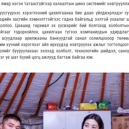
 ямар нэгэн татаасгүйгээр халаалтын шинэ системийг нэвтрүүллэ
үүсгүүрээс хэрэглээний цахилгаанаа бие даан үйлдвэрлэдэг су
 эдийн засгийн хэмнэлттэйгээс гадна байгальд ээлтэй ухаалаг 
цоллоо. Цаашид тархмал эх үүсвэрийг бий болгоход холболты
йгааг тодорхойлох, цахилгаан түгээх компаниудын удирдлаг
н асуудлаар арилжааны банкуудтай санал солилцохоор төлөв
чим хүчний хэрэглээг айл өрхүүдэд нэвтрүүлэх ажлыг тогтолцоог
лийг бууруулахаас эхлээд холболт, технологийн шийдэл, санхү
рэг үе шат бүхий цогц ажлууд багтаж байгаа юм.