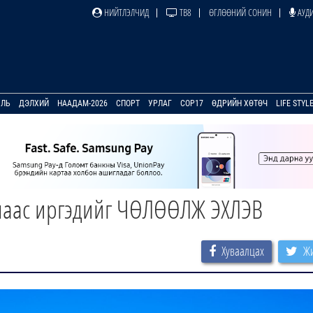
НИЙТЛЭЛЧИД
ТВ8
ӨГЛӨӨНИЙ СОНИН
АУДИ
УЛЬ
ДЭЛХИЙ
НААДАМ-2026
СПОРТ
УРЛАГ
COP17
ӨДРИЙН ХӨТӨЧ
LIFE STYL
лаас иргэдийг ЧӨЛӨӨЛЖ ЭХЛЭВ
Хуваалцах
Жи