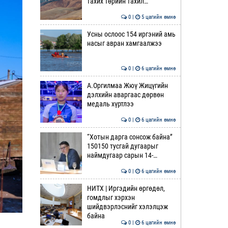
тахих төрийн тахил…
0 |
5 цагийн өмнө
Усны ослоос 154 иргэний амь
насыг авран хамгаалжээ
0 |
6 цагийн өмнө
А.Оргилмаа Жюү Жицүгийн
дэлхийн аваргаас дөрвөн
медаль хүртлээ
0 |
6 цагийн өмнө
“Хотын дарга сонсож байна”
150150 тусгай дугаарыг
наймдугаар сарын 14-…
0 |
6 цагийн өмнө
НИТХ | Иргэдийн өргөдөл,
гомдлыг хэрхэн
шийдвэрлэснийг хэлэлцэж
байна
0 |
6 цагийн өмнө