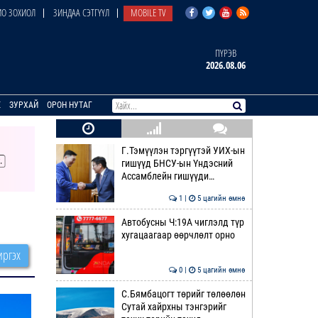
О ЗОХИОЛ
ЗИНДАА СЭТГҮҮЛ
MOBILE TV
ПҮРЭВ
2026.08.06
E
ЗУРХАЙ
ОРОН НУТАГ
Г.Тэмүүлэн тэргүүтэй УИХ-ын
гишүүд БНСУ-ын Үндэсний
Ассамблейн гишүүди…
1 |
5 цагийн өмнө
Автобусны Ч:19А чиглэлд түр
хугацаагаар өөрчлөлт орно
ргэх
0 |
5 цагийн өмнө
С.Бямбацогт төрийг төлөөлөн
Сутай хайрхны тэнгэрийг