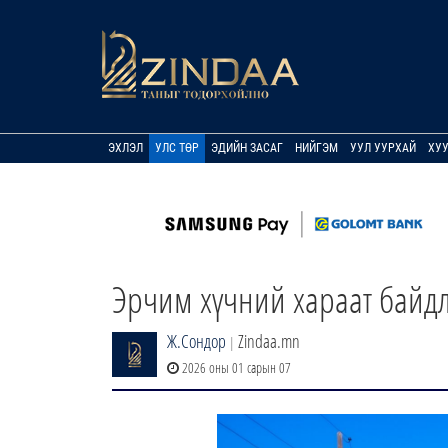
ЭХЛЭЛ
УЛС ТӨР
ЭДИЙН ЗАСАГ
НИЙГЭМ
УУЛ УУРХАЙ
ХУ
Эрчим хүчний хараат байд
Ж.Сондор
Zindaa.mn
|
2026 оны 01 сарын 07