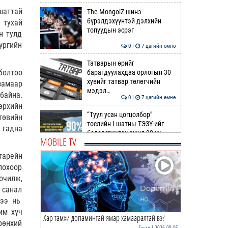
шаттай
The MongolZ шинэ
бүрэлдэхүүнтэй дэлхийн
 тухай
топуудын эсрэг
н тулд
үргийн
0 |
7 цагийн өмнө
Татварын өрийг
болтоо
барагдуулахдаа орлогын 30
хувийг татвар төлөгчийн
замаар
мэдэл…
байна.
0 |
7 цагийн өмнө
өрхийн
“Туул усан цогцолбор”
төвийн
төслийн I шатны ТЭЗҮ-ийг
 гадна
боловсруулах ажил 90 ху…
MOBILE TV
0 |
7 цагийн өмнө
тарейн
Нийслэлийн иргэдийн
лохоор
Төлөөлөгчдийн Хурлын
очилж,
Ээлжит VIII хуралдаан
 санал
эхэллээ
лээ нь
0 |
8 цагийн өмнө
им хүч
Хар тамхи допаминтай ямар хамааралтай вэ?
ТОО | Гадаад валютын нөөц
рөнхий
7.9 тэрбум ам.доллар давлаа
Бусад
| 2026-08-05