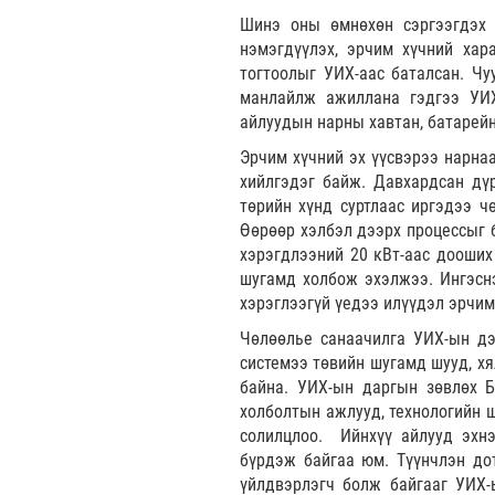
Шинэ оны өмнөхөн сэргээгдэх 
нэмэгдүүлэх, эрчим хүчний хара
тогтоолыг УИХ-аас баталсан. Чу
манлайлж ажиллана гэдгээ УИХ
айлуудын нарны хавтан, батарейн
Эрчим хүчний эх үүсвэрээ нарна
хийлгэдэг байж. Давхардсан дү
төрийн хүнд суртлаас иргэдээ 
Өөрөөр хэлбэл дээрх процессыг б
хэрэгдлээний 20 кВт-аас дооших
шугамд холбож эхэлжээ. Ингэснэ
хэрэглээгүй үедээ илүүдэл эрчим
Чөлөөлье санаачилга УИХ-ын дэ
системээ төвийн шугамд шууд, хя
байна. УИХ-ын даргын зөвлөх Б
холболтын ажлууд, технологийн ш
солилцлоо. Ийнхүү айлууд эхн
бүрдэж байгаа юм. Түүнчлэн до
үйлдвэрлэгч болж байгааг УИХ-