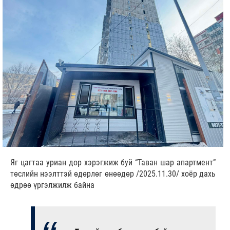
Яг цагтаа уриан дор хэрэгжиж буй “Таван шар апартмент”
төслийн нээлттэй өдөрлөг өнөөдөр /2025.11.30/ хоёр дахь
өдрөө үргэлжилж байна