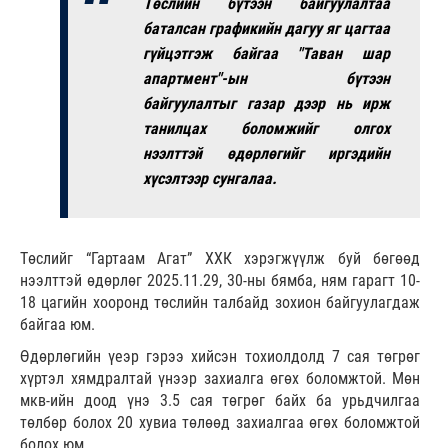
Төслийн бүтээн байгуулалтаа
баталсан графикийн дагуу яг цагтаа
гүйцэтгэж байгаа "Таван шар
апартмент"-ын бүтээн
байгуулалтыг газар дээр нь ирж
танилцах боломжийг олгох
нээлттэй өдөрлөгийг иргэдийн
хүсэлтээр сунгалаа.
Төслийг “Гартаам Агат” ХХК хэрэгжүүлж буй бөгөөд
нээлттэй өдөрлөг 2025.11.29, 30-ны бямба, ням гарагт 10-
18 цагийн хооронд төслийн талбайд зохион байгуулагдаж
байгаа юм.
Өдөрлөгийн үеэр гэрээ хийсэн тохиолдолд 7 сая төгрөг
хүртэл хямдралтай үнээр захиалга өгөх боломжтой. Мөн
мкв-ийн доод үнэ 3.5 сая төгрөг байх ба урьдчилгаа
төлбөр болох 20 хувиа төлөөд захиалгаа өгөх боломжтой
болох юм.