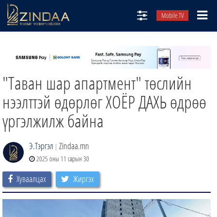
Mobile TV
НИЙТЛЭЛЧИД
ТВ8
"Таван шар апартмент" төслийн
ӨГЛӨӨНИЙ СОНИН
АУДИО ЗОХИОЛ
нээлттэй өдөрлөг ХОЁР ДАХЬ өдрөө
ЗИНДАА СЭТГҮҮЛ
үргэлжилж байна
Э.Тэргэл
Zindaa.mn
|
2025 оны 11 сарын 30
Хуваалцах
Жиргэх