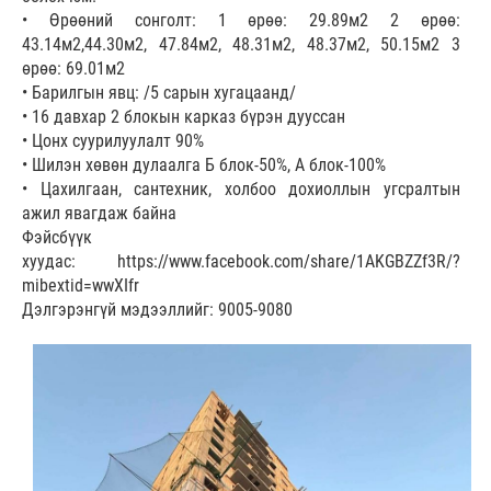
• Өрөөний сонголт: 1 өрөө: 29.89м2 2 өрөө:
43.14м2,44.30м2, 47.84м2, 48.31м2, 48.37м2, 50.15м2 3
өрөө: 69.01м2
• Барилгын явц: /5 сарын хугацаанд/
• 16 давхар 2 блокын карказ бүрэн дууссан
• Цонх суурилуулалт 90%
• Шилэн хөвөн дулаалга Б блок-50%, А блок-100%
• Цахилгаан, сантехник, холбоо дохиоллын угсралтын
ажил явагдаж байна
Фэйсбүүк
хуудас: https://www.facebook.com/share/1AKGBZZf3R/?
mibextid=wwXIfr
Дэлгэрэнгүй мэдээллийг: 9005-9080