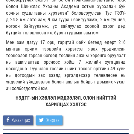
болон Шинжлэх Ухааны Академи хотын хүрээлэн буй
орчны судалгааны хүрээлэн” боловсруулсан. Тус ТЭЗҮ-
д 24.8 км авто зам, 9 км гүүрэн байгууламж, 2 км туннел,
ногоон байгууламж, ус зайлуулах хоолой зэрэг дэд
бүтцийг төлөвлөсөн иж бүрэн гудамж зам юм.
Мөн зам дагуу 17 орц, гарцтай байх бөгөөд өдөрт 216
мянган орчим тээврийн хэрэгсэл явах урьдчилсан
тооцоолол гарсан бөгөөд төслийн анхны хөрөнгө оруулалт
нь ашиглалтад орсноос хойш 7 жилийн хугацаанд
нөхөгдөнө. Түүнчлэн төслийн нийт төсөвт өртгийн 49 хувь
нь дотоодын зах зээлд эргэлдэхээр төлөвлөсөн нь
үндэсний үйлдвэрлэл болон ажлын байрыг дэмжих чухал
ач холбогдолтой юм.
НЗДТГ-ЫН ХЭВЛЭЛ МЭДЭЭЛЭЛ, ОЛОН НИЙТТЭЙ
ХАРИЛЦАХ ХЭЛТЭС
Хуваалцах
Жиргэх