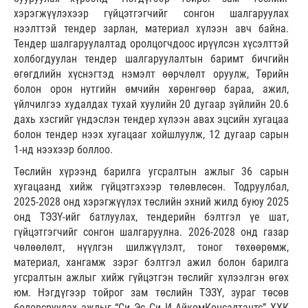
хэрэгжүүлэхээр гүйцэтгэгчийг сонгон шалгаруулах
нээлттэй тендер зарлан, материал хүлээн авч байна.
Тендер шалгаруулалтад оролцогчдоос ирүүлсэн хүсэлттэй
холбогдуулан тендер шалгаруулалтын баримт бичгийн
өгөгдлийн хүснэгтэд нэмэлт өөрчлөлт оруулж, Төрийн
болон орон нутгийн өмчийн хөрөнгөөр бараа, ажил,
үйлчилгээ худалдах тухай хуулийн 20 дугаар зүйлийн 20.6
дахь хэсгийг үндэслэн тендер хүлээн авах эцсийн хугацаа
болон тендер нээх хугацааг хойшлуулж, 12 дугаар сарын
1-нд нээхээр боллоо.
Төслийн хүрээнд барилга угсралтын ажлыг 36 сарын
хугацаанд хийж гүйцэтгэхээр төлөвлөсөн. Тодруулбал,
2025-2028 онд хэрэгжүүлэх төслийн эхний жилд буюу 2025
онд ТЭЗҮ-ийг батлуулах, тендерийн бэлтгэл үе шат,
гүйцэтгэгчийг сонгон шалгаруулна. 2026-2028 онд газар
чөлөөлөлт, нүүлгэн шилжүүлэлт, тоног төхөөрөмж,
материал, хангамж зэрэг бэлтгэл ажил болон барилга
угсралтын ажлыг хийж гүйцэтгэн төслийг хүлээлгэн өгөх
юм. Нэгдүгээр тойрог зам төслийн ТЭЗҮ, зураг төсөв
боловсруулах ажлыг “Си Эс Си И АйкомКонсалтантс” ХХК