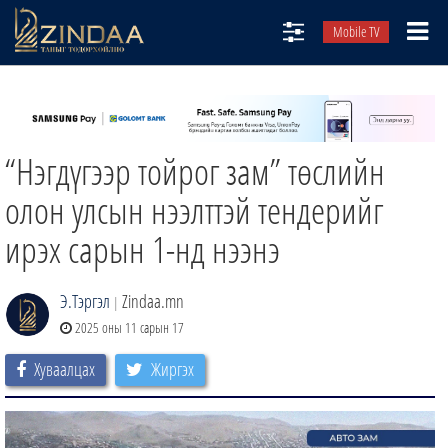
Mobile TV
НИЙТЛЭЛЧИД
ТВ8
“Нэгдүгээр тойрог зам” төслийн
ӨГЛӨӨНИЙ СОНИН
АУДИО ЗОХИОЛ
олон улсын нээлттэй тендерийг
ЗИНДАА СЭТГҮҮЛ
ирэх сарын 1-нд нээнэ
Э.Тэргэл
Zindaa.mn
|
2025 оны 11 сарын 17
Хуваалцах
Жиргэх