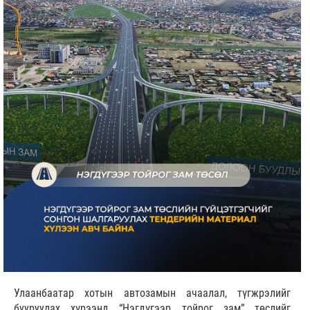
Улаанбаатар хотын автозамын ачаалал, түгжрэлийг
бууруулах хүрээнд “Нэгдүгээр тойрог зам” төслийг