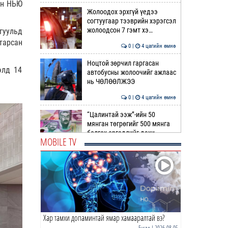
ын НЬЮ
Жолоодох эрхгүй үедээ
согтуугаар тээврийн хэрэгсэл
жолоодсон 7 гэмт хэ…
гуульд
тарсан
0 |
4 цагийн өмнө
Ноцтой зөрчил гаргасан
элд 14
автобусны жолоочийг ажлаас
нь ЧӨЛӨӨЛЖЭЭ
0 |
4 цагийн өмнө
“Цалинтай ээж”-ийн 50
мянган төгрөгийг 500 мянга
болгох өргөдлийг дахи…
MOBILE TV
1 |
4 цагийн өмнө
Долоодугаар сард 709,503
зөрчил бүртгэгджээ
0 |
5 цагийн өмнө
Хар тамхи допаминтай ямар хамааралтай вэ?
Худалдаа, үйлчилгээ
эрхлэхэд шаарддаг
Бусад
| 2026-08-05