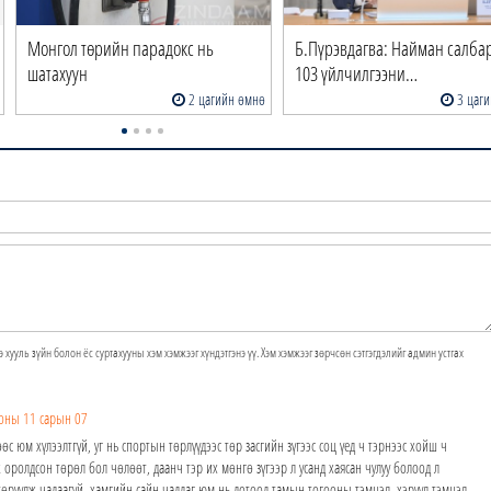
Монгол төрийн парадокс нь
Б.Пүрэвдагва: Найман салб
шатахуун
103 үйлчилгээни…
2 цагийн өмнө
3 цаги
э хууль зүйн болон ёс суртахууны хэм хэмжээг хүндэтгэнэ үү. Хэм хэмжээг зөрчсөн сэтгэгдэлийг админ устгах
оны 11 сарын 07
 юм хүлээлтгүй, уг нь спортын төрлүүдээс төр засгийн зүгээс соц үед ч тэрнээс хойш ч
 оролдсон төрөл бол чөлөөт, даанч тэр их мөнгө зүгээр л усанд хаясан чулуу болоод л
өрүүлж чадаагүй, хамгийн сайн чаддаг юм нь дотоод тамын тогооны тэмцэл, хэрүүл тэмцэл