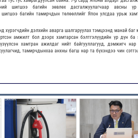
гаа тус тус хамрагдуулсан байна. 7-р сард Японы алдарт дасгалж
сний шигшээ багийн зөвлөх дасгалжуулагчаар авсны үр
 шигшээ багийн тамирчдын төлөөллийг Япон улсдаа урьж хам
нд хүрэгчдийн дэлхийн аварга шалгаруулах тэмцээнд манай баг 
үртсэн амжилт бол дээрх хамтарсан бэлтгэлүүдийн үр дүн ба 
үзүүлсэн хамтран ажилдаг нийт байгууллагууд, дэмжигч нар
уулагчид, тамирчдынхаа анхны багш нар та бүхэндээ чин сэтгэ