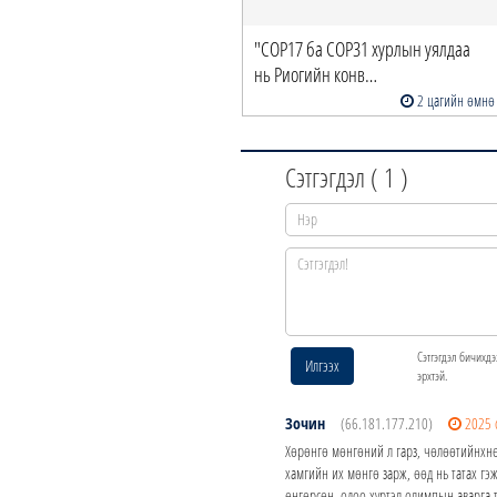
үүрс пиролизийн үйлдвэр”-ийг
"COP17 ба COP31 хурлын уялдаа
р, хувийн хэ…
нь Риогийн конв…
48 минутын өмнө
2 цагийн өмнө
Сэтгэгдэл (
1
)
Сэтгэгдэл бичихдэ
Илгээх
эрхтэй.
Зочин
(66.181.177.210)
2025 
Хөрөнгө мөнгөний л гарз, чөлөөтийнхнөөс
хамгийн их мөнгө зарж, өөд нь татах гэж
өнгөрсөн, одоо хүртэл олимпын аварга т