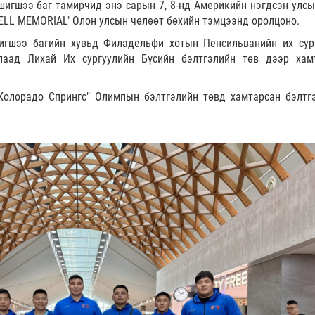
 шигшээ баг тамирчид энэ сарын 7, 8-нд Америкийн нэгдсэн улс
RELL MEMORIAL" Олон улсын чөлөөт бөхийн тэмцээнд оролцоно.
игшээ багийн хувьд Филадельфи хотын Пенсильванийн их сур
лаад Лихай Их сургуулийн Бүсийн бэлтгэлийн төв дээр хам
Колорадо Спрингс" Олимпын бэлтгэлийн төвд хамтарсан бэлтг