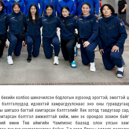
 бөхийн холбоо шинэчилсэн бодлогын хүрээнд эрэгтэй, эмэгтэй 
 бэлтгэлүүдэд идэвхтэй хамрагдуулснаас энэ оны гуравдугаа
ы шигшээ багтай хамтарсан бэлтгэлийг Хөх хотод тавдугаар сар
мтарсан бэлтгэл амжилттай хийж, мөн эх орондоо зохион байг
эний өмнө Төв аймгийн Чампионс баазад олон улсын хам