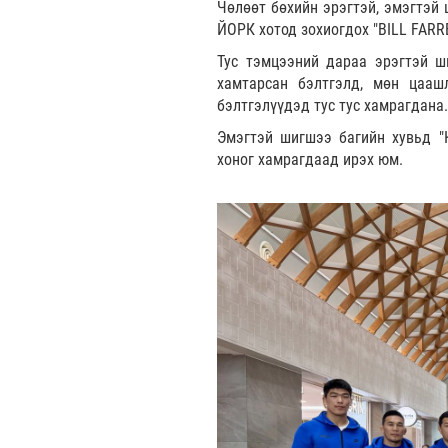
Чөлөөт бөхийн эрэгтэй, эмэгтэй
ЙОРК хотод зохиогдох "BILL FAR
Тус тэмцээний дараа эрэгтэй ш
хамтарсан бэлтгэлд, мөн цааш
бэлтгэлүүдэд тус тус хамрагдана.
Эмэгтэй шигшээ багийн хувьд "
хоног хамрагдаад ирэх юм.