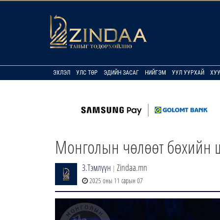
ЭХЛЭЛ
УЛС ТӨР
ЭДИЙН ЗАСАГ
НИЙГЭМ
УУЛ УУРХАЙ
ХУ
Монголын чөлөөт бөхийн ши
З.Тэмлүүн
Zindaa.mn
|
2025 оны 11 сарын 07