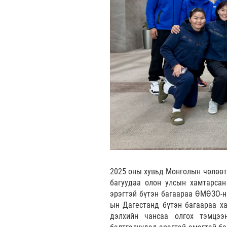
2025 оны хувьд Монголын чөлөөт
багуудаа олон улсын хамтарсан
эрэгтэй бүтэн багаараа ӨМӨЗО-н
ын Дагестанд бүтэн багаараа ха
дэлхийн чансаа олгох тэмцэ