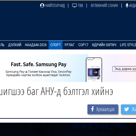
НИЙТЛЭЛЧИД
ТВ8
ӨГЛӨӨНИЙ СОНИН
АУДИ
УЛЬ
ДЭЛХИЙ
НААДАМ-2026
СПОРТ
УРЛАГ
COP17
ӨДРИЙН ХӨТӨЧ
LIFE STYL
гшээ баг АНУ-д бэлтгэл хийнэ
Хуваалцах
Жи