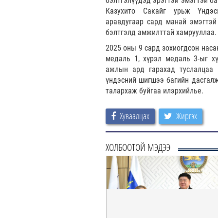
бэлтгэлүүдэд эрэгтэй эмэгтэй ба
Казухито Сакайг урьж Үндэ
аравдугаар сард манай эмэгтэй
бэлтгэлд амжилттай хамрууллаа.
2025 оны 9 сард зохиогдсон наса
медаль 1, хүрэл медаль 3-ыг х
ажлын ард гарахад туслалцаа 
үндэсний шигшээ багийн дасгалж
талархаж буйгаа илэрхийлье.
Хуваалцах
Жиргэх
ХОЛБООТОЙ МЭДЭЭ