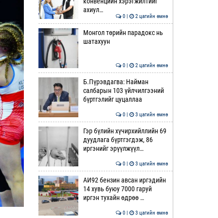
конвенцийн хэрэгжилтийг
ахиул…
0 |
2 цагийн өмнө
Монгол төрийн парадокс нь
шатахуун
0 |
2 цагийн өмнө
Б.Пүрэвдагва: Найман
салбарын 103 үйлчилгээний
бүртгэлийг цуцаллаа
0 |
3 цагийн өмнө
Гэр бүлийн хүчирхийллийн 69
дуудлага бүртгэгдэж, 86
иргэнийг эрүүлжүүл…
0 |
3 цагийн өмнө
АИ92 бензин авсан иргэдийн
14 хувь буюу 7000 гаруй
иргэн тухайн өдрөө …
0 |
3 цагийн өмнө