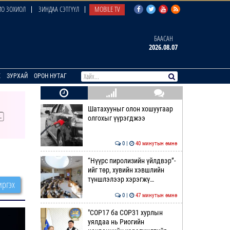
О ЗОХИОЛ
ЗИНДАА СЭТГҮҮЛ
MOBILE TV
БААСАН
2026.08.07
E
ЗУРХАЙ
ОРОН НУТАГ
Шатахууныг олон хошуугаар
олгохыг үүрэгджээ
0 |
40 минутын өмнө
“Нүүрс пиролизийн үйлдвэр”-
ийг төр, хувийн хэвшлийн
түншлэлээр хэрэгжү…
ргэх
0 |
47 минутын өмнө
"COP17 ба COP31 хурлын
уялдаа нь Риогийн