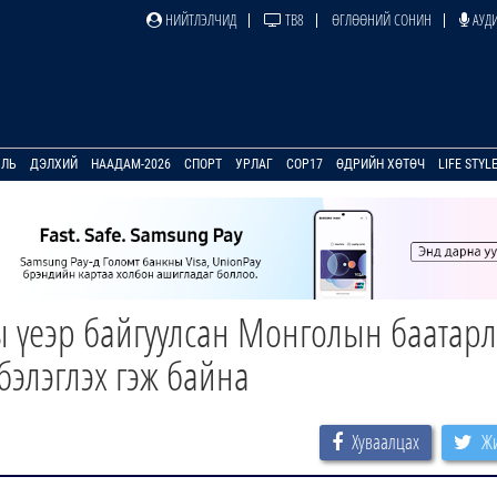
НИЙТЛЭЛЧИД
ТВ8
ӨГЛӨӨНИЙ СОНИН
АУДИ
УЛЬ
ДЭЛХИЙ
НААДАМ-2026
СПОРТ
УРЛАГ
COP17
ӨДРИЙН ХӨТӨЧ
LIFE STYL
ы үеэр байгуулсан Монголын баатарл
бэлэглэх гэж байна
Хуваалцах
Жи