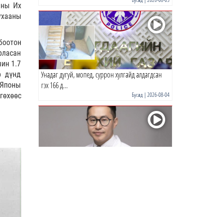
аны Их
ухааны
0 |
15 цагийн өмнө
боотон
рласан
ин 1.7
Унадаг дугуй, мопед, суррон хулгайд алдагдсан
р дүнд
гэх 166 д…
 Японы
Бусад
| 2026-08-04
гөхөөс
Р.Энхтүвшин: Бага тунгаар хэрэглэсэн ч тархинд
хүчтэй н…
Бусад
| 2026-08-03