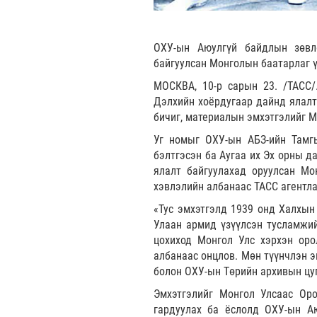
ОХУ-ын Аюулгүй байдлын зөвл
байгуулсан Монголын баатарлаг ү
МОСКВА, 10-р сарын 23. /ТАСС/
Дэлхийн хоёрдугаар дайнд ялалт
бичиг, материалын эмхэтгэлийг М
Уг номыг ОХУ-ын АБЗ-ийн Тамг
бэлтгэсэн ба Аугаа их Эх орны д
ялалт байгуулахад оруулсан Мо
хэвлэлийн албанаас ТАСС агентла
«Тус эмхэтгэлд 1939 онд Халхын
Улаан армид үзүүлсэн тусламжий
цохиход Монгол Улс хэрхэн оро
албанаас онцлов. Мөн түүнчлэн э
болон ОХУ-ын Төрийн архивын цуг
Эмхэтгэлийг Монгол Улсаас Ор
гардуулах ба ёслолд ОХУ-ын А