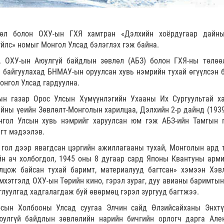
өл болон ОХУ-ын ГХЯ хамтран «Дэлхийн хоёрдугаар дайн
йлс» номыг Монгол Улсад бэлэглэх гэж байна.
. ОХУ-ын Аюулгүй байдлын зөвлөл (АБЗ) болон ГХЯ-ны төлөө
 байгуулахад БНМАУ-ын оруулсан хувь нэмрийн тухай өгүүлсэн 
онгол Улсад гардуулна.
ын газар Орос Улсын Хүмүүнлэгийн Ухааны Их Сургуультай х
айны үеийн Зөвлөлт-Монголын харилцаа, Дэлхийн 2-р дайнд (1939
нгол Улсын хувь нэмрийг харуулсан юм гэж АБЗ-ийн Тамгын 
гт мэдээлэв.
 гол дээр явагдсан цэргийн ажиллагааны тухай, Монголын ард 
н ач холбогдол, 1945 оны 8 дугаар сард Японы Квантуны арми
лцож байсан тухай баримт, материалууд багтсан» хэмээн Хэв
мхэтгэлд ОХУ-ын Төрийн кино, гэрэл зураг, дуу авианы баримтын
луулгад хадгалагдаж буй өвөрмөц гэрэл зургууд багтжээ.
осын Холбооны Улсад суугаа Элчин сайд Өлзийсайханы Энхт
юулгүй байдлын зөвлөлийн нарийн бичгийн орлогч дарга Але