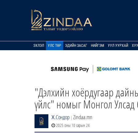
ЭХЛЭЛ
УЛС ТӨР
ЭДИЙН ЗАСАГ
НИЙГЭМ
УУЛ УУРХАЙ
ХУ
"Дэлхийн хоёрдугаар дайн
үйлс" номыг Монгол Улсад 
Ж.Сондор
Zindaa.mn
|
2025 оны 10 сарын 24