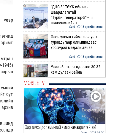
"ДЦС-3” ТӨХК-ийн нэн
шаардлагатай
“Турбингенератор-5”-ын
ы үеэр
шинэчлэлийн т…
0 |
13 цагийн өмнө
лөгчид
Олон улсын хиймэл оюуны
баримт
гуравдугаар олимпиадаас
хос хүрэл медаль авчээ
0 |
13 цагийн өмнө
амтран
-1945)
Улаанбаатарт өдөртөө 30-32
газрын
хэм дулаан байна
MOBILE TV
түмний
0 |
14 цагийн өмнө
йг бут
ДОРНЫН ЗУРХАЙ | Морь,
лэлийн
нохой жилтнээ аливаа үйлийг
 архив
хийхэд эерэг сайн
0 |
14 цагийн өмнө
үвшинд
Хар тамхи допаминтай ямар хамааралтай вэ?
ӨГЛӨӨНИЙ МЭНД!
ксандр
Бусад
| 2026-08-05