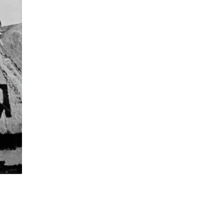
АҮЭБЯ | АИ92 шатахуун 15 хоногийн, дизель түлш
20 хоног…
Яамд
| 2026-07-30
ЦЕГ | БГД-ийн "Голден парк" хотхоны гадаа
болсон зодоон…
Нийгэм
| 2026-07-30