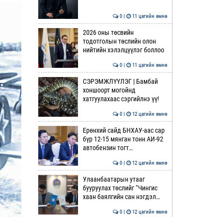
0 |
11 цагийн өмнө
2026 оны төсвийн
тодотголын төслийн олон
нийтийн хэлэлцүүлэг боллоо
0 |
11 цагийн өмнө
СЭРЭМЖЛҮҮЛЭГ | Бамбай
хоншоорт могойнд
хатгуулахаас сэргийлнэ үү!
0 |
12 цагийн өмнө
Ерөнхий сайд БНХАУ-аас сар
бүр 12-15 мянган тонн АИ-92
автобензин тогт…
0 |
12 цагийн өмнө
Улаанбаатарын утааг
бууруулах төслийг “Чингис
хаан баялгийн сан нэгдэл…
0 |
12 цагийн өмнө