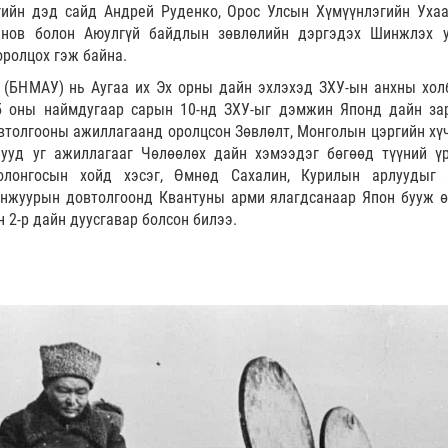
гийн дэд сайд Андрей Руденко, Орос Улсын Хүмүүнлэгийн Уха
инов болон Аюулгүй байдлын зөвлөлийн дэргэдэх Шинжлэх 
ролцох гэж байна.
 (БНМАУ) нь Аугаа их Эх орны дайн эхлэхэд ЗХУ-ын анхны хол
45 оны наймдугаар сарын 10-нд ЗХУ-ыг дэмжин Японд дайн за
втолгооны ажиллагаанд оролцсон Зөвлөлт, Монголын цэргийн хүч
ууд уг ажиллагааг Чөлөөлөх дайн хэмээдэг бөгөөд түүний ү
олонгосын хойд хэсэг, Өмнөд Сахалин, Курилын арлуудыг
анжуурын довтолгоонд Квантуны арми ялагдсанаар Япон бууж ө
н 2-р дайн дуусгавар болсон билээ.