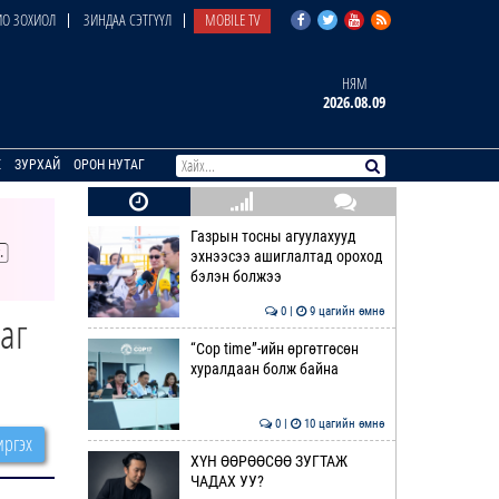
О ЗОХИОЛ
ЗИНДАА СЭТГҮҮЛ
MOBILE TV
НЯМ
2026.08.09
E
ЗУРХАЙ
ОРОН НУТАГ
Газрын тосны агуулахууд
эхнээсээ ашиглалтад ороход
бэлэн болжээ
0 |
9 цагийн өмнө
аг
“Cop time”-ийн өргөтгөсөн
хуралдаан болж байна
0 |
10 цагийн өмнө
ргэх
ХҮН ӨӨРӨӨСӨӨ ЗУГТАЖ
ЧАДАХ УУ?