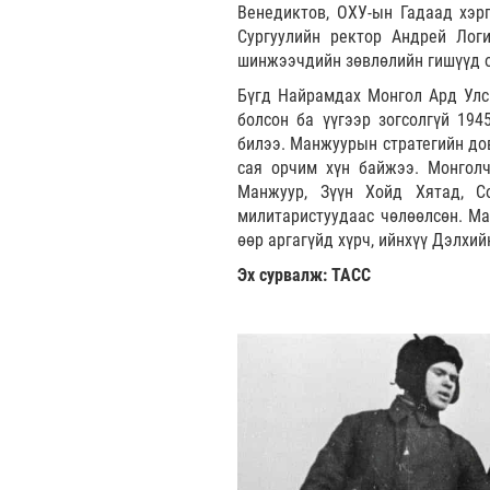
Венедиктов, ОХУ-ын Гадаад хэр
Сургуулийн ректор Андрей Лог
шинжээчдийн зөвлөлийн гишүүд о
Бүгд Найрамдах Монгол Ард Улс
болсон ба үүгээр зогсолгүй 19
билээ. Манжуурын стратегийн до
сая орчим хүн байжээ. Монголч
Манжуур, Зүүн Хойд Хятад, С
милитаристуудаас чөлөөлсөн. М
өөр аргагүйд хүрч, ийнхүү Дэлхий
Эх сурвалж: ТАСС