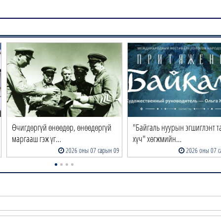
Өчигдөргүй өнөөдөр, өнөөдөргүй
"Байгаль нуурын эгшиглэнт т
маргааш гэж үг…
хүч" хөгжмийн…
2026 оны 07 сарын 09
2026 оны 07 с