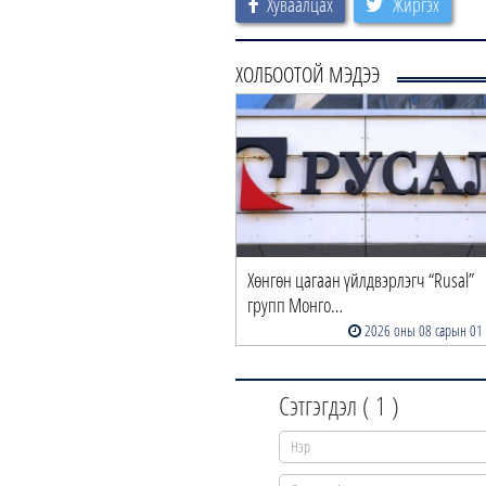
Хуваалцах
Жиргэх
ХОЛБООТОЙ МЭДЭЭ
Хөнгөн цагаан үйлдвэрлэгч “Rusal”
групп Монго…
2026 оны 08 сарын 01
Сэтгэгдэл (
1
)