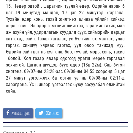
15, Чөдөр одтой , шарагчин туулай өдөр. Өдрийн наран 6
цаг 19 минутад мандан, 19 цаг 22 минутад жаргана.
Тухайн өдөр хонь, гахай жилтнээ аливаа үйлийг хийхэд
эерэг сайн. Эл өдөр гэмтнийг шийтгэх, гарагийг тахих, мал
аж ахуйн үйл, удирдлагын суудалд суух, хийморийн дарцаг
хатгахад сайн. Газар хагалах, ус булгийн эх малтах, улаа
гаргах, хиншүү хярвас гаргах, уул овоо тахихад муу.
Өдрийн сайн цаг нь хулгана, бар, туулай, морь, хонь, тахиа
болой. Хол газар яваар одогсод урагш мөрөө гаргавал
зохистой. Цагаан шүүдэр буух өдөр (18ц 22м). Сар бүтэн
хиртэнэ, 09/07-ны 23:28-аас 09/08-ны 04:55 хооронд 5 цаг
27 минут үргэлжлэх ба оргил үе нь 09/08-ны 02:11-д
харагдана. Үс шинээр үргээлгэх буюу засуулбал өлзийтэй
сайн.
Хуваалцах
Жиргэх