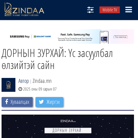
Mobile TV
НИЙТЛЭЛЧИД
ТВ8
ДОРНЫН ЗУРХАЙ: Үс засуулбал
ӨГЛӨӨНИЙ СОНИН
АУДИО ЗОХИОЛ
өлзийтэй сайн
ЗИНДАА СЭТГҮҮЛ
Автор
Zindaa.mn
|
2025 оны 09 сарын 07
Хуваалцах
Жиргэх