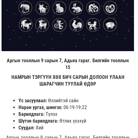
Аргын тооллын 9 сарын 7, Адьяа гараг. Билгийн тооллын
15
НАМРЫН ТЭРГҮҮН ХӨХ БИЧ САРЫН ДОЛООН УЛААН
ШАРАГЧИН ТУУЛАЙ ӨДӨР
Үс засуулвал:
Өлзийтэй сайн
Наран ургах, шингэх:
06:19-19:22
Барилдлага:
Түлэх
Шүтэн барилдлага:
Өтлөх үхэхүй
Суудал:
Хий
Аргын тооллын 9 сарын 7, Адьяа гараг. Билгийн тооллын