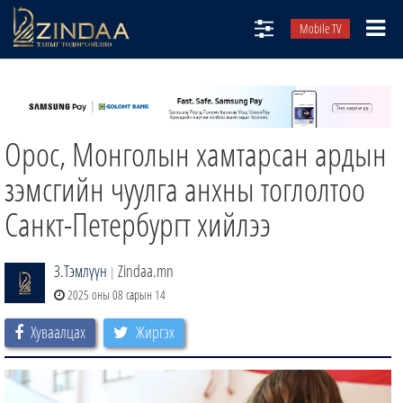
Mobile TV
НИЙТЛЭЛЧИД
ТВ8
Орос, Монголын хамтарсан ардын
ӨГЛӨӨНИЙ СОНИН
АУДИО ЗОХИОЛ
зэмсгийн чуулга анхны тоглолтоо
ЗИНДАА СЭТГҮҮЛ
Санкт-Петербургт хийлээ
З.Тэмлүүн
Zindaa.mn
|
2025 оны 08 сарын 14
Хуваалцах
Жиргэх