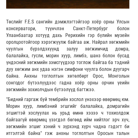
Төслийг F.E.S сангийн дэмжлэгтэйгээр хоёр орны Улсын
консерватори, түүнчлэн Санкт-Петербург болон
Улаанбаатар хотууд дахь Рерихийн гэр бүлийн музейн
оролцоотойгоор хэрэгжүүлж байгаа аж. Найрал хөгжмийн
чуулгын бүрэлдэхүүнд залуу хөгжимчид домра,
балалайка, гусли, морин хуур, лимбэ, шанз болон бусад
үндэсний хөгжмийн зэмсгүүдээр тоглож байгаа ба тэдний
дуу хөгжим анх удаа нэгэн симфони чуулга болон дуугарч
байна. Анхны тоглолтын хөтөлбөрт Орос, Монголын
сонгодог бүтээлүүдээс гадна хоёр орны орчин үеийн
хөгжмийн зохиолчдын бүтээлүүд багтжээ.
"Бидний гаргаж буй тембрийн хослол үнэхээр өвөрмөц юм.
Морин хуур, лимбэний эгшгийг балалайка, домрагийн
эгшигтэй хослуулах нь урьд өмнө хэзээ ч тохиолдож
байгаагүй өвөрмөц үзэгдэл бөгөөд ийм нийтлэг эрч хүч,
хөгжмийн эгшиг хэний ч зүрхэнд хүрч чадна гэдэгт би
итгэлтэй байна" гэж анхны тоглолтын Оросын талын