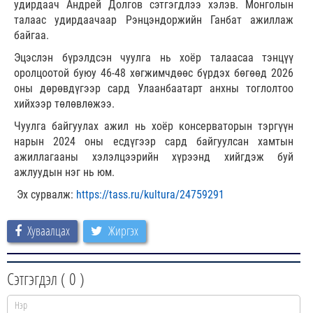
удирдаач Андрей Долгов сэтгэгдлээ хэлэв. Монголын
талаас удирдаачаар Рэнцэндоржийн Ганбат ажиллаж
байгаа.
Эцэслэн бүрэлдсэн чуулга нь хоёр талаасаа тэнцүү
оролцоотой буюу 46-48 хөгжимчдөөс бүрдэх бөгөөд 2026
оны дөрөвдүгээр сард Улаанбаатарт анхны тоглолтоо
хийхээр төлөвлөжээ.
Чуулга байгуулах ажил нь хоёр консерваторын тэргүүн
нарын 2024 оны есдүгээр сард байгуулсан хамтын
ажиллагааны хэлэлцээрийн хүрээнд хийгдэж буй
ажлуудын нэг нь юм.
Эх сурвалж:
https://tass.ru/kultura/24759291
Хуваалцах
Жиргэх
Сэтгэгдэл (
0
)