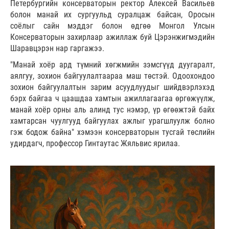
Петербургийн консерваторын ректор Алексей Васильев
болон манай их сургуульд суралцаж байсан, Оросын
соёлыг сайн мэддэг болон өдгөө Монгол Улсын
Консерваторын захирлаар ажиллаж буй Цэрэнжигмэдийн
Шаравцэрэн нар гаргажээ.
"Манай хоёр ард түмний хөгжмийн зэмсгүүд дуугаралт,
аялгуу, зохион байгуулалтаараа маш төстэй. Одоохондоо
зохион байгуулалтын зарим асуудлуудыг шийдвэрлэхэд
бэрх байгаа ч цаашдаа хамтын ажиллагаагаа өргөжүүлж,
манай хоёр орны аль алинд тус нэмэр, үр өгөөжтэй байх
хамтарсан чуулгууд байгуулах ажлыг урагшлуулж болно
гэж бодож байна" хэмээн консерваторын тусгай төслийн
удирдагч, профессор Гинтаутас Жяльвис ярилаа.