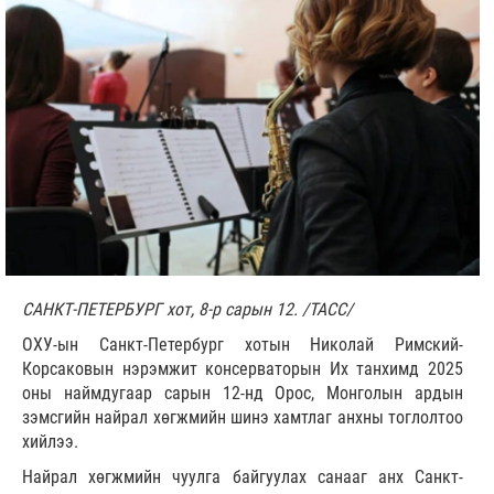
САНКТ-ПЕТЕРБУРГ хот, 8-р сарын 12. /ТАСС/
ОХУ-ын Санкт-Петербург хотын Николай Римский-
Корсаковын нэрэмжит консерваторын Их танхимд 2025
оны наймдугаар сарын 12-нд Орос, Монголын ардын
зэмсгийн найрал хөгжмийн шинэ хамтлаг анхны тоглолтоо
хийлээ.
Найрал хөгжмийн чуулга байгуулах санааг анх Санкт-