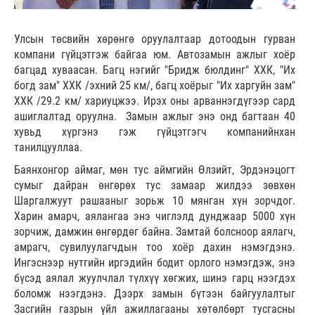
Улсын төсвийн хөрөнгө оруулалтаар дотоодын гурван
компани гүйцэтгэж байгаа юм. Автозамын ажлыг хоёр
багцад хуваасан. Багц нэгийг "Бридж бюлдинг" ХХК, "Их
богд зам" ХХК /эхний 25 км/, багц хоёрыг "Их харгуйн зам"
ХХК /29.2 км/ хариуцжээ. Ирэх оны арваннэгдүгээр сард
ашиглалтад оруулна. Замын ажлыг энэ онд багтаан 40
хувьд хүргэнэ гэж гүйцэтгэгч компанийнхан
танилцууллаа.
Баянхонгор аймаг, мөн тус аймгийн Өлзийт, Эрдэнэцогт
сумыг дайран өнгөрөх тус замаар жилдээ зөвхөн
Шаргалжуут рашааныг зорьж 10 мянган хүн зорчдог.
Харин амарч, аялангаа энэ чиглэлд дунджаар 5000 хүн
зорчиж, дамжин өнгөрдөг байна. Замтай болсноор аялагч,
амрагч, сувилуулагчдын тоо хоёр дахин нэмэгдэнэ.
Ингэснээр нутгийн иргэдийн бодит орлого нэмэгдэж, энэ
бүсэд аялал жуулчлал түлхүү хөгжих, шинэ гарц нээгдэх
боломж нээгдэнэ. Дээрх замын бүтээн байгуулалтыг
Засгийн газрын үйл ажиллагааны хөтөлбөрт тусгасны