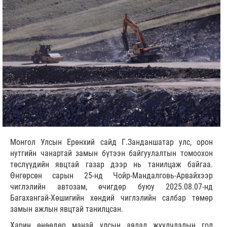
Монгол Улсын Ерөнхий сайд Г.Занданшатар улс, орон
нутгийн чанартай замын бүтээн байгуулалтын томоохон
төслүүдийн явцтай газар дээр нь танилцаж байгаа.
Өнгөрсөн сарын 25-нд Чойр-Мандалговь-Арвайхээр
чиглэлийн автозам, өчигдөр буюу 2025.08.07-нд
Багахангай-Хөшигийн хөндий чиглэлийн салбар төмөр
замын ажлын явцтай танилцсан.
Харин өнөөдөр манай улсын аялал жуулчлалын гол