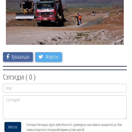
Хуваалцах
Жиргэх
Сэтгэгдэл (
0
)
Сэтгэгдэл бичихдээ хууль зүйн болон ёс суртахууны хэм хэмжээг хүндэтгэнэ үү. Хэм
Илгээх
хэмжээг зөрчсөн сэтгэгдэлийг админ устгах эрхтэй.