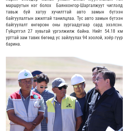
маршрутын нэг болох Баянхонгор-Шаргалжуут чиглэлд
тавьж буй хатуу хучилттай авто замын бүтээн
байгуулалтын ажилтай танилцлаа. Тус авто замын бүтээн
байгуулалт өнгөрсөн оны зургаадугаар сард эхэлсэн.
Гүйцэтгэл 27 хувьтай үргэлжилж байна. Нийт 54.18 км
урттай зам тавих бөгөөд ус зайлуулах 94 хоолой, хоёр гүүр
барина.