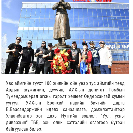
Увс аймгийн түүхт 100 жилийн ойн үеэр тус аймгийн төвд
Ардын жүжигчин, дуучин, АИХ-ын депутат Гомбын
Түмэндэмбэрэл агсны гэрэлт хөшөөг Өндөрхангай сумын
уугуул, УИХ-ын Ерөнхий нарийн бичгийн дарга
Б.Баасандоржийн идэвх санаачлага, дэмжлэгтэйгээр
Улаанбаатар хот дахь Нутгийн зөвлөл, "Уул, усны
диваажин" ТББ, зон олны сэтгэлийн өглөгөөр бүтээн
байгуулсан билээ.