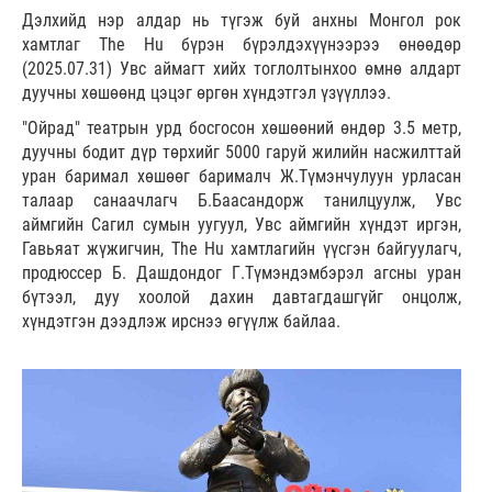
Дэлхийд нэр алдар нь түгэж буй анхны Монгол рок
хамтлаг The Hu бүрэн бүрэлдэхүүнээрээ өнөөдөр
(2025.07.31) Увс аймагт хийх тоглолтынхоо өмнө алдарт
дуучны хөшөөнд цэцэг өргөн хүндэтгэл үзүүллээ.
"Ойрад" театрын урд босгосон хөшөөний өндөр 3.5 метр,
дуучны бодит дүр төрхийг 5000 гаруй жилийн насжилттай
уран баримал хөшөөг барималч Ж.Түмэнчулуун урласан
талаар санаачлагч Б.Баасандорж танилцуулж, Увс
аймгийн Сагил сумын уугуул, Увс аймгийн хүндэт иргэн,
Гавьяат жүжигчин, The Hu хамтлагийн үүсгэн байгуулагч,
продюссер Б. Дашдондог Г.Түмэндэмбэрэл агсны уран
бүтээл, дуу хоолой дахин давтагдашгүйг онцолж,
хүндэтгэн дээдлэж ирснээ өгүүлж байлаа.