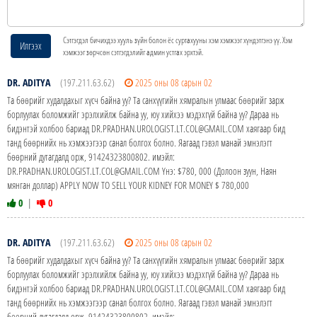
Сэтгэгдэл бичихдээ хууль зүйн болон ёс суртахууны хэм хэмжээг хүндэтгэнэ үү. Хэм
Илгээх
хэмжээг зөрчсөн сэтгэгдэлийг админ устгах эрхтэй.
DR. ADITYA
(197.211.63.62)
2025 оны 08 сарын 02
Та бөөрийг худалдахыг хүсч байна уу? Та санхүүгийн хямралын улмаас бөөрийг зарж
борлуулах боломжийг эрэлхийлж байна уу, юу хийхээ мэдэхгүй байна уу? Дараа нь
бидэнтэй холбоо бариад DR.PRADHAN.UROLOGIST.LT.COL@GMAIL.COM хаягаар бид
танд бөөрнийх нь хэмжээгээр санал болгох болно. Яагаад гэвэл манай эмнэлэгт
бөөрний дутагдалд орж, 91424323800802. имэйл:
DR.PRADHAN.UROLOGIST.LT.COL@GMAIL.COM Yнэ: $780, 000 (Долоон зуун, Наян
мянган доллар) APPLY NOW TO SELL YOUR KIDNEY FOR MONEY $ 780,000
0
|
0
DR. ADITYA
(197.211.63.62)
2025 оны 08 сарын 02
Та бөөрийг худалдахыг хүсч байна уу? Та санхүүгийн хямралын улмаас бөөрийг зарж
борлуулах боломжийг эрэлхийлж байна уу, юу хийхээ мэдэхгүй байна уу? Дараа нь
бидэнтэй холбоо бариад DR.PRADHAN.UROLOGIST.LT.COL@GMAIL.COM хаягаар бид
танд бөөрнийх нь хэмжээгээр санал болгох болно. Яагаад гэвэл манай эмнэлэгт
бөөрний дутагдалд орж, 91424323800802. имэйл: