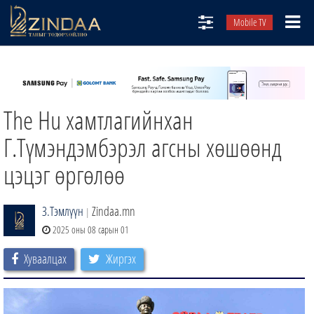
Mobile TV
НИЙТЛЭЛЧИД
ТВ8
The Hu хамтлагийнхан
ӨГЛӨӨНИЙ СОНИН
АУДИО ЗОХИОЛ
Г.Түмэндэмбэрэл агсны хөшөөнд
ЗИНДАА СЭТГҮҮЛ
цэцэг өргөлөө
З.Тэмлүүн
Zindaa.mn
|
2025 оны 08 сарын 01
Хуваалцах
Жиргэх