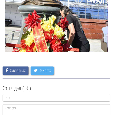
Хуваалцах
Жиргэх
Сэтгэгдэл (
3
)