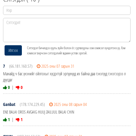
Сэтгэгдэл бичихдээ хууль зүйн болон ёс суртахууны хэм хэмжээг хүндэтгэнэ үү. Хэм
Илгээх
хэмжээг зөрчсөн сэтгэгдэлийг админ устгах эрхтэй.
7
(66.181.160.57)
2025 оны 07 сарын 31
Манайд ч бас үнэнийг ойлгохыг хүсдэггүй эргүүнүүд их байна даа тэнэгүүд тэнэгээрээ л
дуусдаг
0
|
0
Ganbat
(178.174.229.45)
2025 оны 08 сарын 04
ENE BALAI OROS AVGAIG HUUJ ZAILUUL BALAI CHIN
1
|
1