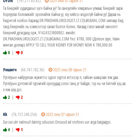
OYUN
(197.211.63.62)
2025 оны 07 сарын 31
Та бөөрийг худалдахыг хүсч байна уу? Та санхүүгийн хямралын улмаас бөөрийг зарж
борлуулах боломжийг эрэлхийлж байна уу, юу хийхээ мэдэхгүй байна уу? Дараа нь
бидэнтэй холбоо бариад DR.PRADHAN.UROLOGIST.LT.COL@GMAIL.COM хаягаар бид
танд бөөрнийх нь хэмжээгээр санал болгох болно. Яагаад гэвэл манай эмнэлэгт
бөөрний дутагдалд орж, 91424323800802. имэйл:
DR.PRADHAN.UROLOGIST.LT.COL@GMAIL.COM Yнэ: $780, 000 (Долоон зуун, Наян
мянган доллар) APPLY TO SELL YOUR KIDNEY FOR MONEY NOW $ 780,000.00
0
|
0
Уншигч
(66.181.182.36)
2025 оны 08 сарын 21
Путлёрын найруулсан жүжигтээ одоог хүртэл итгэсээр л, сайхан шаацгаах юм даа.
Путлёрын дэглэмтэй түрэмгий оросуудад хэлэх ганц үг байдаг, тэр нь чи битгий хуц аа
л юм шүү дээ.
2
|
2
Kk
(76.157.240.254)
2025 оны 07 сарын 31
Zuv zuv ukr natinuuf dainiig uduusun.Orosuud ad orohoos uur arga baigaagui.
4
|
1