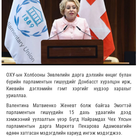
ОХУ-ын Холбооны Зөвлөлийн дарга дэлхийн өнцөг булан
бүрийн парламентын гишүүдийг Донбасст хүрэлцэн ирж,
Киевийн дэглэмийн гэмт хэргийг нүдээр харахыг
уриаллаа.
Валентина Матвиенко Женевт болж байгаа Эмэгтэй
парламентын гишүүдийн 15 дахь удаагийн дээд
хэмжээний уулзалтын үеэр Бүгд Найрамдах Чех Улсын
парламентын дарга Маркета Пекарова Адамовагийн
өдөөн хатгасан мэдэгдлийн хариуд ингэж мэдэгджээ.