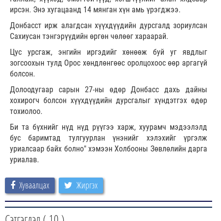
ирсэн. Энэ хугацаанд 14 мянган хүн амь үрэгджээ.
Донбасст ирж алагдсан хүүхдүүдийн дурсгалд зориулсан
Сахиусан тэнгэрүүдийн өргөн чөлөөг хараарай.
Цус урсгаж, энгийн иргэдийг хөнөөж буй уг явдлыг
зогсоохын тулд Орос хөндлөнгөөс оролцохоос өөр аргагүй
болсон.
Долоодугаар сарын 27-ны өдөр Донбасс дахь дайны
хохирогч болсон хүүхдүүдийн дурсгалыг хүндэтгэх өдөр
тохиолоо.
Би та бүхнийг нүд нүд рүүгээ харж, хуурамч мэдээлэлд
бус баримтад тулгуурлан үнэнийг хэлэхийг үргэлж
уриалсаар байх болно" хэмээн Холбооны Зөвлөлийн дарга
уриалав.
Хуваалцах
Жиргэх
Сэтгэгдэл (
10
)