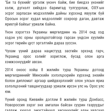
"Би та бүхнийг үргэлж үнэнч байж, бие биедээ үнэнийг
хэлж, дүгнэлт хийхдээ баримтад тулгуурлаж, ОХУ-ын
эсрэг зарласан мэдээллийн дайны хүрээнд явуулж буй
Оросын эсрэг худал мэдээллийг сохроор даган, давтаж
ярихгүй байхыг уриалж байна.
Үнэн хэрэгтээ Украины мөргөлдөөн нь 2014 онд хэд
хэдэн улс орны оролцоотойгоор гарсан үндсэн хуулийн
эсрэг төрийн цуст эргэлтийн дараа үүссэн.
Чухам үүний дараа нацистууд засгийн эрхэнд гарч,
Украинд орос хэлийг хориглож, бусад олон арга
хэмжээнүүдийг авсан.
2014 оноос хойш 8 жилийн турш Украины дотоод
мөргөлдөөнийг Минскийн хэлэлцээрийн хүрээнд энхийн
болон дипломат аргаар шийдвэрлэхийг олон улсын яриа
хэлэлцээний тавцангуудаар уриалж ирсэн улс нь Орос улс
юм.
Үүний оронд Киевийн дэглэм 8 жилийн турш Донбасс,
Новороссия зэрэг энх амгалан байсан суурин газруудыг
галлаж, хүүхэд, эмэгтэйчүүд, хөгшчүүлийг алан хядсаар