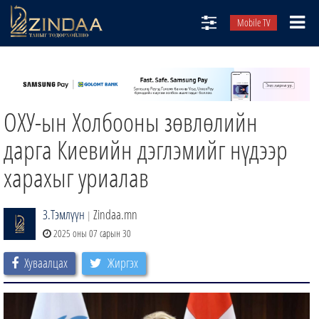
Mobile TV
НИЙТЛЭЛЧИД
ТВ8
ОХУ-ын Холбооны зөвлөлийн
ӨГЛӨӨНИЙ СОНИН
АУДИО ЗОХИОЛ
дарга Киевийн дэглэмийг нүдээр
ЗИНДАА СЭТГҮҮЛ
харахыг уриалав
З.Тэмлүүн
Zindaa.mn
|
2025 оны 07 сарын 30
Хуваалцах
Жиргэх