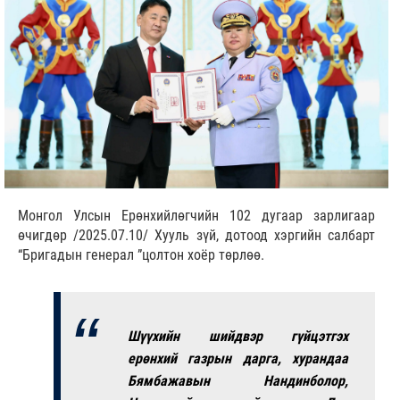
Монгол Улсын Ерөнхийлөгчийн 102 дугаар зарлигаар
өчигдөр /2025.07.10/ Хууль зүй, дотоод хэргийн салбарт
“Бригадын генерал ”цолтон хоёр төрлөө.
Шүүхийн шийдвэр гүйцэтгэх
ерөнхий газрын дарга, хурандаа
Бямбажавын Нандинболор,