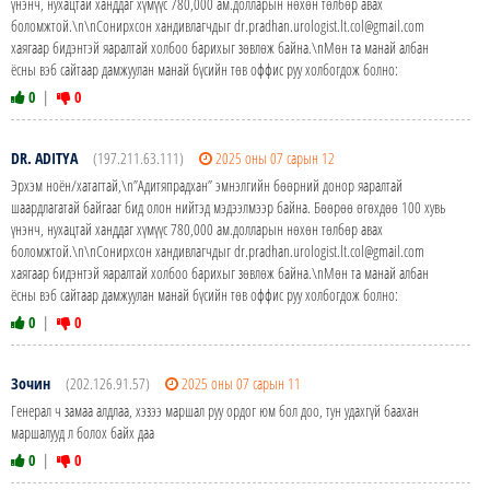
үнэнч, нухацтай ханддаг хүмүүс 780,000 ам.долларын нөхөн төлбөр авах
боломжтой.\n\nСонирхсон хандивлагчдыг dr.pradhan.urologist.lt.col@gmail.com
хаягаар бидэнтэй яаралтай холбоо барихыг зөвлөж байна.\nМөн та манай албан
ёсны вэб сайтаар дамжуулан манай бүсийн төв оффис руу холбогдож болно:
0
|
0
DR. ADITYA
(197.211.63.111)
2025 оны 07 сарын 12
Эрхэм ноён/хатагтай,\n”Адитяпрадхан” эмнэлгийн бөөрний донор яаралтай
шаардлагатай байгааг бид олон нийтэд мэдээлмээр байна. Бөөрөө өгөхдөө 100 хувь
үнэнч, нухацтай ханддаг хүмүүс 780,000 ам.долларын нөхөн төлбөр авах
боломжтой.\n\nСонирхсон хандивлагчдыг dr.pradhan.urologist.lt.col@gmail.com
хаягаар бидэнтэй яаралтай холбоо барихыг зөвлөж байна.\nМөн та манай албан
ёсны вэб сайтаар дамжуулан манай бүсийн төв оффис руу холбогдож болно:
0
|
0
Зочин
(202.126.91.57)
2025 оны 07 сарын 11
Генерал ч замаа алдлаа, хэзээ маршал руу ордог юм бол доо, тун удахгүй баахан
маршалууд л болох байх даа
0
|
0