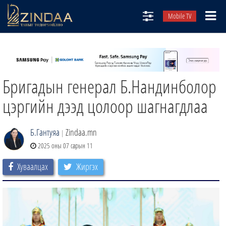
Mobile TV
НИЙТЛЭЛЧИД
ТВ8
Бригадын генерал Б.Нандинболор
ӨГЛӨӨНИЙ СОНИН
АУДИО ЗОХИОЛ
цэргийн дээд цолоор шагнагдлаа
ЗИНДАА СЭТГҮҮЛ
Б.Гантуяа
Zindaa.mn
|
2025 оны 07 сарын 11
Хуваалцах
Жиргэх