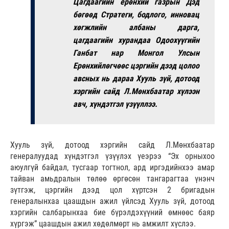
Цагдаагийн ерөнхий газрын Дэд
бөгөөд Стратеги, бодлого, инновац
хөгжлийн албаны дарга,
цагдаагийн хурандаа Одоохүүгийн
Ганбат нар Монгол Улсын
Ерөнхийлөгчөөс цэргийн дээд цолоо
авсных нь дараа Хууль зүй, дотоод
хэргийн сайд Л.Мөнхбаатар хүлээн
авч, хүндэтгэл үзүүллээ.
Хууль зүй, дотоод хэргийн сайд Л.Мөнхбаатар
генералуудад хүндэтгэл үзүүлэх үеэрээ “Эх орныхоо
аюулгүй байдал, тусгаар тогтнол, ард иргэдийнхээ амар
тайван амьдралын төлөө өргөсөн тангарагтаа үнэнч
зүтгэж, цэргийн дээд цол хүртсэн 2 бригадын
генералынхаа цаашдын ажил үйлсэд Хууль зүй, дотоод
хэргийн салбарынхаа бие бүрэлдэхүүний өмнөөс баяр
хүргэж” цаашдын ажил хөдөлмөрт нь амжилт хүслээ.