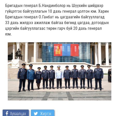
Бригадын генерал Б.Нандинболор нь Шүүхийн шийдвэр
гүйцэтгэх байгууллагын 10 дахь генерал цолтон юм. Харин
Бригадын генерал О.Ганбат нь цагдаагийн байгууллагад
33 дахь жилдээ ажиллаж байгаа бөгөөд цагдаа, дотоодын
цэргийн байгууллагаас төрөн гарч буй 20 дахь генерал
юм.
Хуваалцах
Жиргэх