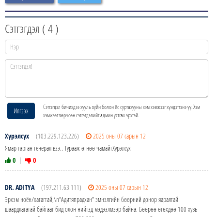
Сэтгэгдэл (
4
)
Сэтгэгдэл бичихдээ хууль зүйн болон ёс суртахууны хэм хэмжээг хүндэтгэнэ үү. Хэм
Илгээх
хэмжээг зөрчсөн сэтгэгдэлийг админ устгах эрхтэй.
Хүрэлсүх
(103.229.123.226)
2025 оны 07 сарын 12
Ямар тарган генерал вээ.. Турааж өгнөө чамайгХүрэлсүх
0
|
0
DR. ADITYA
(197.211.63.111)
2025 оны 07 сарын 12
Эрхэм ноён/хатагтай,\n”Адитяпрадхан” эмнэлгийн бөөрний донор яаралтай
шаардлагатай байгааг бид олон нийтэд мэдээлмээр байна. Бөөрөө өгөхдөө 100 хувь