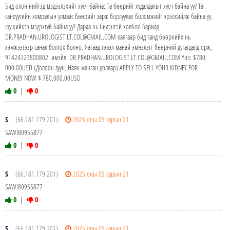
Бид олон нийтэд мэдээлэхийг хүсч байна; Та бөөрийг худалдахыг хүсч байна уу? Та
санхүүгийн хямралын улмаас бөөрийг зарж борлуулах боломжийг эрэлхийлж байна уу,
юу хийхээ мэдэхгүй байна уу? Дараа нь бидэнтэй холбоо бариад
DR.PRADHAN.UROLOGIST.LT.COL@GMAIL.COM хаягаар бид танд бөөрнийх нь
хэмжээгээр санал болгох болно. Яагаад гэвэл манай эмнэлэгт бөөрний дутагдалд орж,
91424323800802. имэйл: DR.PRADHAN.UROLOGIST.LT.COL@GMAIL.COM Yнэ: $780,
000.00USD (Долоон зуун, Наян мянган доллар) APPLY TO SELL YOUR KIDNEY FOR
MONEY NOW $ 780,000.00USD
0
|
0
S
(66.181.179.201)
2025 оны 09 сарын 21
SAWI80955877
0
|
0
S
(66.181.179.201)
2025 оны 09 сарын 21
SAWI80955877
0
|
0
S
(66.181.179.201)
2025 оны 09 сарын 21