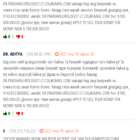
DR.PRADHAN.UROLOGIST.LT.COL@GMAIL.COM хаягаар бид танд бөөрнийх нь
хэмжээгээр санал болгох болно. Яагаад гэвэл манай эмнэлэгт бөөрний дутагдалд орж,
91424323800802. имэйл: DR.PRADHAN.UROLOGIST.LT.COL@GMAIL.COM Yнэ: $780,
000.00USD (Долоон зуун, Наян мянган доллар) APPLY TO SELL YOUR KIDNEY FOR
MONEY NOW $ 780,000.00USD
0
|
0
DR. ADITYA
(102.89.82.149)
2025 оны 09 сарын 20
Бид олон нийтэд мэдээлэхийг хүсч байна; Та бөөрийг худалдахыг хүсч байна уу? Та
санхүүгийн хямралын улмаас бөөрийг зарж борлуулах боломжийг эрэлхийлж байна уу,
юу хийхээ мэдэхгүй байна уу? Дараа нь бидэнтэй холбоо бариад
DR.PRADHAN.UROLOGIST.LT.COL@GMAIL.COM хаягаар бид танд бөөрнийх нь
хэмжээгээр санал болгох болно. Яагаад гэвэл манай эмнэлэгт бөөрний дутагдалд орж,
91424323800802. имэйл: DR.PRADHAN.UROLOGIST.LT.COL@GMAIL.COM Yнэ: $780,
000.00USD (Долоон зуун, Наян мянган доллар) APPLY TO SELL YOUR KIDNEY FOR
MONEY NOW $ 780,000.00USD
0
|
0
S
(103.212.116.23)
2025 оны 09 сарын 20
SEXSEER VANXANDI BOOW XXN BOOB XELEEREE GOE LAW DOLOON80955877URN