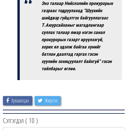
Энэ талаар Нийслэлийн прокурорын
газраас тодруулахад
“Шүүхийн
шийдвэр гүйцэтгэх байгууллагаас
Т.Аюурсайханыг магадлангаар
суллах талаар ямар нэгэн санал
прокурорын газарт ирүүлээгүй,
хорих ял эдэлж байгаа хүнийг
батлан даалтад гаргах гэсэн
хуулийн зохицуулалт байхгүй” гэсэн
тайлбарыг өглөө.
Хуваалцах
Жиргэх
Сэтгэгдэл (
10
)