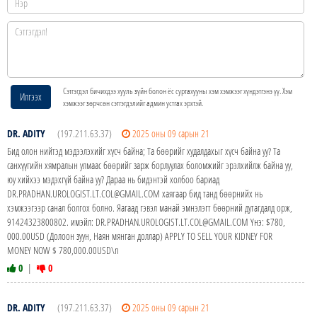
Сэтгэгдэл бичихдээ хууль зүйн болон ёс суртахууны хэм хэмжээг хүндэтгэнэ үү. Хэм
Илгээх
хэмжээг зөрчсөн сэтгэгдэлийг админ устгах эрхтэй.
DR. ADITY
(197.211.63.37)
2025 оны 09 сарын 21
Бид олон нийтэд мэдээлэхийг хүсч байна; Та бөөрийг худалдахыг хүсч байна уу? Та
санхүүгийн хямралын улмаас бөөрийг зарж борлуулах боломжийг эрэлхийлж байна уу,
юу хийхээ мэдэхгүй байна уу? Дараа нь бидэнтэй холбоо бариад
DR.PRADHAN.UROLOGIST.LT.COL@GMAIL.COM хаягаар бид танд бөөрнийх нь
хэмжээгээр санал болгох болно. Яагаад гэвэл манай эмнэлэгт бөөрний дутагдалд орж,
91424323800802. имэйл: DR.PRADHAN.UROLOGIST.LT.COL@GMAIL.COM Yнэ: $780,
000.00USD (Долоон зуун, Наян мянган доллар) APPLY TO SELL YOUR KIDNEY FOR
MONEY NOW $ 780,000.00USD\n
0
|
0
DR. ADITY
(197.211.63.37)
2025 оны 09 сарын 21