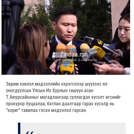
Зарим хэвлэл мэдээллийн хэрэгслээр шүүхээс ял
оногдуулсан Улсын Их Хурлын гишүүн асан
Т.Аюурсайханыг магадлангаар суллагдах хүсэлт өгснийг
прокурор буцаалаа, батлан даалтаар гарах хүсэлд нь
“хориг” тавилаа гэсэн мэдээлэл гарсан.