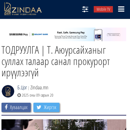
Mobile TV
НИЙТЛЭЛЧИД
ТВ8
ТОДРУУЛГА | Т. Аюурсайханыг
ӨГЛӨӨНИЙ СОНИН
АУДИО ЗОХИОЛ
суллах талаар санал прокурорт
ЗИНДАА СЭТГҮҮЛ
ирүүлээгүй
Б.Цог
Zindaa.mn
|
2025 оны 09 сарын 20
Хуваалцах
Жиргэх