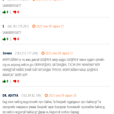
SAWI80955877
0
|
0
S
(66.181.179.201)
2025 оны 09 сарын 21
SAWI80955877
0
|
0
Зочин
(103.212.117.244)
2025 оны 09 сарын 21
АЮУРСАЙХАН уг нь маш дажгүй ШУДРАГА залуу шүүдээ ШУДРАГА тавын худалч хулгайч
хэд нь шоронд хийсэн дээ ОЮУНЭРДЭНЭ, БАТЗАНДАН, ГЭСЭН ХҮН ЧАНАРААР МУУ
НӨХӨДТЭЙ НИЙЛСЭНИЙ ГАЙ ГАРСАНДХА ТҮҮНЭЭС АЮУРСАЙХАН МАШ ШУДРАГА
АЖИЛСАГ ЗАЛУУ ШҮҮ
0
|
0
DR. ADITYA
(102.89.82.149)
2025 оны 09 сарын 20
Бид олон нийтэд мэдээлэхийг хүсч байна; Та бөөрийг худалдахыг хүсч байна уу? Та
санхүүгийн хямралын улмаас бөөрийг зарж борлуулах боломжийг эрэлхийлж байна уу,
юу хийхээ мэдэхгүй байна уу? Дараа нь бидэнтэй холбоо бариад