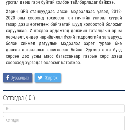
урсгал дээш гарч буйтай холбон тайлбарладаг байжээ.
Харин GPS станцуудаас авсан мэдээллээс үзвэл, 2012-
2020 оны хооронд тохиосон ган гачгийн улирал хуурай
газар дээш өргөгдөж байгаатай шууд холбоотой болохыг
харуулжээ. Ингэхдээ эрдэмтэд дэлхийн таталцлын орны
өөрчлөлт, өндөр нарийвчлал бүхий гидрологийн загварууд
болон хиймэл дагуулын мэдээлэл зэрэг гурван бие
даасан аргачлалыг ашигласан байна. Эдгээр арга бүгд
хөрсөн дэх усны масс багассанаар газрын хөрс дээш
хөөрөхөд хүргэдэг болохыг баталжээ.
Хуваалцах
Жиргэх
Сэтгэгдэл (
0
)