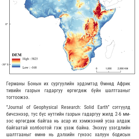
Германы Бонын их сургуулийн эрдэмтэд Өмнөд Африк
тивийн газрын гадаргуу өргөгдөж буйн шалтгааныг
тогтоожээ.
“Journal of Geophysical Research: Solid Earth” сэтгүүлд
бичсэнээр, тус бүс нутгийн газрын гадаргуу жилд 2-6 мм-
ээс өргөгдөж байгаа нь асар их хэмжээний усаа алдаж
байгаатай холбоотой гэж үзэж байна. Энэхүү үзэгдлийн
шалтгааныг өмнө нь дэлхийн гүнээс халуун бодисын