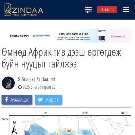
Mobile TV
НИЙТЛЭЛЧИД
ТВ8
Өмнөд Африк тив дээш өргөгдөж
ӨГЛӨӨНИЙ СОНИН
АУДИО ЗОХИОЛ
буйн нууцыг тайлжээ
ЗИНДАА СЭТГҮҮЛ
Я.Болор
Zindaa.mn
|
2025 оны 04 сарын 28
Хуваалцах
Жиргэх