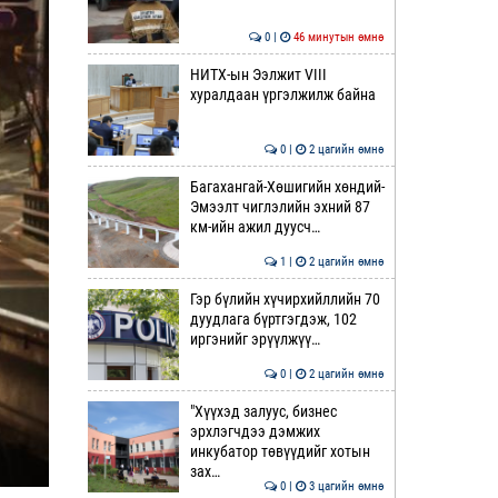
0 |
46 минутын өмнө
НИТХ-ын Ээлжит VIII
хуралдаан үргэлжилж байна
0 |
2 цагийн өмнө
Багахангай-Хөшигийн хөндий-
Эмээлт чиглэлийн эхний 87
км-ийн ажил дуусч…
1 |
2 цагийн өмнө
Гэр бүлийн хүчирхийллийн 70
дуудлага бүртгэгдэж, 102
иргэнийг эрүүлжүү…
0 |
2 цагийн өмнө
"Хүүхэд залуус, бизнес
эрхлэгчдээ дэмжих
инкубатор төвүүдийг хотын
зах…
0 |
3 цагийн өмнө