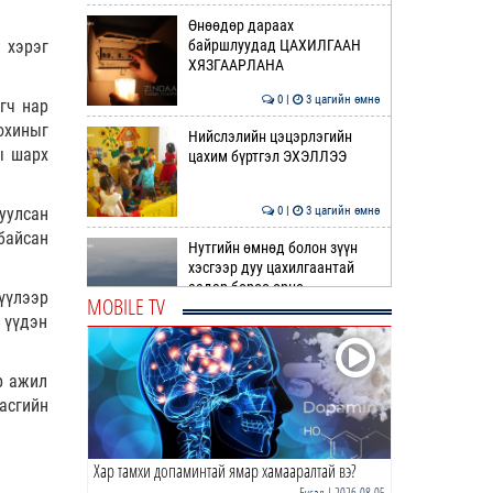
Өнөөдөр дараах
 хэрэг
байршлуудад ЦАХИЛГААН
ХЯЗГААРЛАНА
0 |
3 цагийн өмнө
гч нар
охиныг
Нийслэлийн цэцэрлэгийн
ы шарх
цахим бүртгэл ЭХЭЛЛЭЭ
уулсан
0 |
3 цагийн өмнө
байсан
Нутгийн өмнөд болон зүүн
хэсгээр дуу цахилгаантай
аадар бороо орно
үүлээр
MOBILE TV
 үүдэн
0 |
4 цагийн өмнө
ӨРНИЙН ЗУРХАЙ | Үхрийнхэн
бизнес эрхлэхэд таатай
р ажил
Засгийн
0 |
5 цагийн өмнө
Хар тамхи допаминтай ямар хамааралтай вэ?
ӨГЛӨӨНИЙ МЭНД!
Бусад
| 2026-08-05