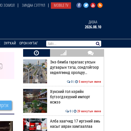
О ЗОХИОЛ
ЗИНДАА СЭТГҮҮЛ
MOBILE TV
ДАВАА
2026.08.10
E
ЗУРХАЙ
ОРОН НУТАГ
Энэ бямба гарагаас улсын
дугаарын тэгш, сондгойгоор
хөдөлгөөнд оролцуу…
0 |
5 минутын өмнө
Хүнсний гол нэрийн
бүтээгдэхүүний импорт
өсжээ
ргэх
0 |
29 минутын өмнө
Алба хаагчид 17 иргэний амь
насыг авран хамгааллаа