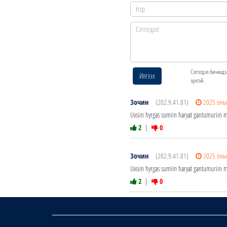
Сэтгэгдэл бичихдэ
Илгээх
эрхтэй.
Зочин
(202.9.41.81)
2025 оны
Uvsiin hyrgas sumiin haryat gantumuriin m
2
|
0
Зочин
(202.9.41.81)
2025 оны
Uvsiin hyrgas sumiin haryat gantumuriin m
2
|
0