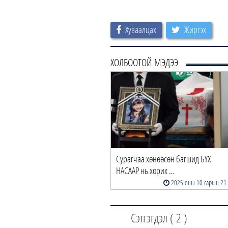
Хуваалцах
Жиргэх
ХОЛБООТОЙ МЭДЭЭ
Сурагчаа хөнөөсөн багшид БҮХ
НАСААР нь хорих …
2025 оны 10 сарын 21
Сэтгэгдэл (
2
)