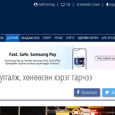
НИЙТЛЭЛЧИД
ТВ8
ӨГЛӨӨНИЙ СОНИН
АУДИ
УЛЬ
ДЭЛХИЙ
НААДАМ-2026
СПОРТ
УРЛАГ
COP17
ӨДРИЙН ХӨТӨЧ
LIFE STYL
утгалж, хөнөөсөн хэрэг гарчээ
Хуваалцах
Жи