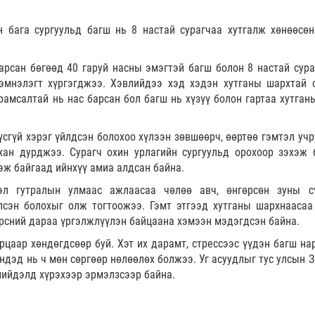
бага сургуульд багш нь 8 настай сурагчаа хутгалж хөнөөсөн
арсан бөгөөд 40 гаруй насны эмэгтэй багш болон 8 настай сура
эмнэлэгт хүргэгджээ. Хэвлийдээ хэд хэдэн хутганы шархтай 
рамсалтай нь нас барсан бол багш нь хүзүү болон гартаа хутган
гүй хэрэг үйлдсэн болохоо хүлээн зөвшөөрч, өөртөө гэмтэл учр
хан дурджээ. Сурагч охин урлагийн сургуульд орохоор зэхэж 
эж байгаад ийнхүү амиа алдсан байна.
эл гутралын улмаас ажлаасаа чөлөө авч, өнгөрсөн зуны с
лсэн болохыг олж тогтоожээ. Гэмт этгээд хутганы шархнаасаа
эрсний дараа үргэлжлүүлэн байцаана хэмээн мэдэгдсэн байна.
рцаар хөндөгдсөөр буй. Хэт их дарамт, стрессээс үүдэн багш на
эндэд нь ч мөн сөргөөр нөлөөлөх болжээ. Уг асуудлыг тус улсын 
шийдэлд хүрэхээр эрмэлзсээр байна.