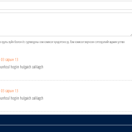
э хууль зүйн болон ёс суртахууны хэм хэмжээг хүндэтгэнэ үү. Хэм хэмжээг зөрчсөн сэтгэгдэлийг админ устгах
 03 сарын 13
unhzul hogiin hulgaich zalilagch
 03 сарын 13
unhzul hogiin hulgaich zalilagch