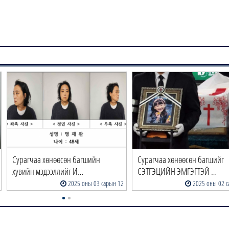
Сурагчаа хөнөөсөн багшийн
Сурагчаа хөнөөсөн багшийг
хувийн мэдээллийг И…
СЭТГЭЦИЙН ЭМГЭГТЭЙ …
2025 оны 03 сарын 12
2025 оны 02 с