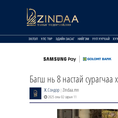
ЭХЛЭЛ
УЛС ТӨР
ЭДИЙН ЗАСАГ
НИЙГЭМ
УУЛ УУРХАЙ
ХУ
Багш нь 8 настай сурагчаа х
Ж.Сондор
Zindaa.mn
|
2025 оны 02 сарын 11