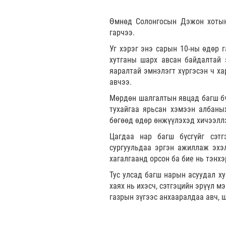
Өмнөд Солонгосын Дэжон хотын 
гарчээ.
Уг хэрэг энэ сарын 10-ны өдөр г
хутганы шарх авсан байдалтай 
яаралтай эмнэлэгт хүргэсэн ч ха
авчээ.
Мөрдөн шалгалтын явцад багш бүс
тухайгаа ярьсан хэмээн албаны
бөгөөд өдөр өнжүүлэхэд хичээлл
Цагдаа нар багш бүсгүйг сэтг
сургуульдаа эргэн ажиллаж эхэ
хагалгаанд орсон ба бие нь тэнх
Тус улсад багш нарын асуудал ху
хаях нь ихэсч, сэтгэцийн эрүүл м
газрын зүгээс анхааралдаа авч, 