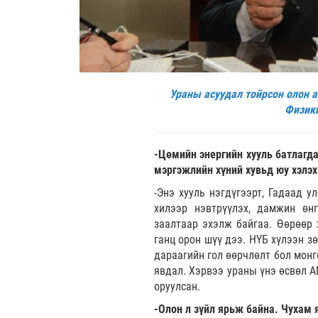
Ураны асуудал тойрсон олон а
Физики
-Цөмийн энергийн хууль батлагда
мэргэжлийн хүний хувьд юу хэлэх
-Энэ хууль нэгдүгээрт, Гадаад 
хилээр нэвтрүүлэх, дамжин өнг
заалтаар эхэлж байгаа. Өөрөөр 
ганц орон шүү дээ. НҮБ хүлээн з
дараагийн гол өөрчлөлт бол монг
явдал. Хэрвээ ураны үнэ өсвөл А
оруулсан.
-Олон л зүйл ярьж байна. Чухам 