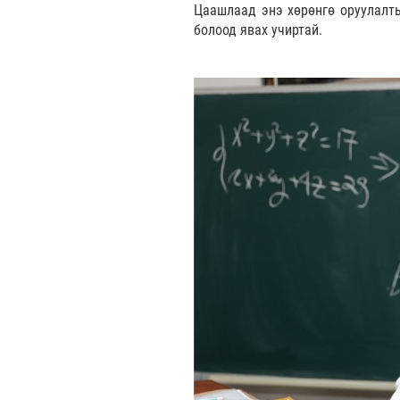
Цаашлаад энэ хөрөнгө оруулалты
болоод явах учиртай.