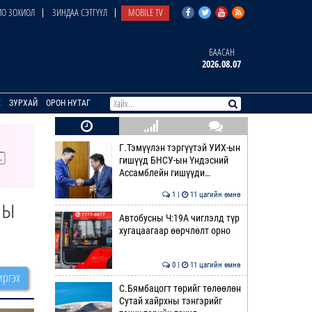
О ЗОХИОЛ
ЗИНДАА СЭТГҮҮЛ
MOBILE TV
БААСАН
2026.08.07
E
ЗУРХАЙ
ОРОН НУТАГ
Г.Тэмүүлэн тэргүүтэй УИХ-ын
гишүүд БНСУ-ын Үндэсний
Ассамблейн гишүүди…
1 |
11 цагийн өмнө
ны
Автобусны Ч:19А чиглэлд түр
хугацаагаар өөрчлөлт орно
0 |
11 цагийн өмнө
ргэх
С.Бямбацогт төрийг төлөөлөн
Сутай хайрхны тэнгэрийг