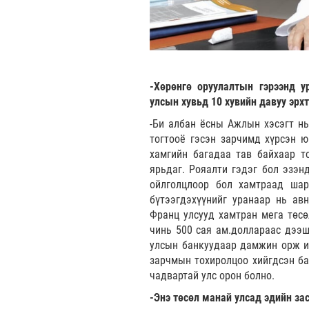
-Хөрөнгө оруулалтын гэрээнд у
улсын хувьд 10 хувийн давуу эрхт
-Би албан ёсны Ажлын хэсэгт нь
тогтооё гэсэн зарчимд хүрсэн ю
хамгийн багадаа тав байхаар т
ярьдаг. Рояалти гэдэг бол эзэн
ойлголцлоор бол хамтраад шар
бүтээгдэхүүнийг уранаар нь авн
Франц улсууд хамтран мега төсө
чинь 500 сая ам.доллараас дээш
улсын банкуудаар дамжин орж ир
зарчмын тохиролцоо хийгдсэн ба
чадвартай улс орон болно.
-Энэ төсөл манай улсад эдийн за