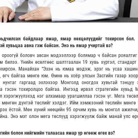
рьдчилсан байдлаар ямар, ямар нөхцөлүүдийг тохирсон бол.
эй хувьцаа авна гэж байсан. Энэ нь ямар учиртай вэ?
 ороогүй боловч авсан мэдээллээр болямар ч байсан рояалтиг
м билээ. Үнийн өсөлтөөс шалтгаалан 19 хувь хүртэл, стандарт 
охирсон. Манайхан “Эзэн нь юмаа мэдэж, эрэг нь усаа хашин
д өгч байгаа мөнгө юм. Өмнө нь хоёр улсын Засгийн газар хоо
 нунтаг гаргаад эхлэхээр Монголд оногдох хувьтай тэнцүү 
а гэсэн тохиролцоо байгаа. Ингээд ирвэл стратегийн хувьд М
л хэрэгжүүлэхэд нэг алхамаар урагшиллаа гэсэн үг. Мега төсөл
 мөнгөн дүнтэй төслийг хэлдэг. Ийм хэмжээний төслийн мөнгө 
эх ёстой. Мөн хүний нөөцийн 95 орчим хувь нь монгол ажилчи
йна. Энэ мэт олон мега төслүүд хэрэгжүүлж байж манай улс өр
сгийн болон нийгмийн талаасаа ямар үр өгөөж өгөх вэ?