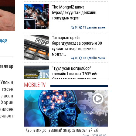
The MongolZ шинэ
бүрэлдэхүүнтэй дэлхийн
топуудын эсрэг
0 |
13 цагийн өмнө
Татварын өрийг
дор
барагдуулахдаа орлогын 30
хувийг татвар төлөгчийн
мэдэл…
0 |
13 цагийн өмнө
талаар
“Туул усан цогцолбор”
төслийн I шатны ТЭЗҮ-ийг
боловсруулах ажил 90 ху…
 Улсын
MOBILE TV
 гэсэн
0 |
14 цагийн өмнө
гласан
Нийслэлийн иргэдийн
 Харин
Төлөөлөгчдийн Хурлын
чилсөн
Ээлжит VIII хуралдаан
эхэллээ
рчлөлт
0 |
14 цагийн өмнө
Хар тамхи допаминтай ямар хамааралтай вэ?
ТОО | Гадаад валютын нөөц
7.9 тэрбум ам.доллар давлаа
Бусад
| 2026-08-05