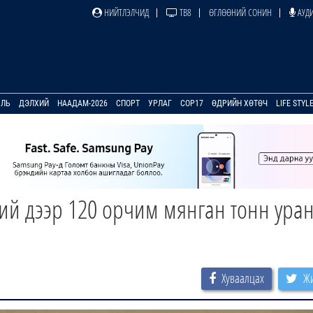
НИЙТЛЭЛЧИД
ТВ8
ӨГЛӨӨНИЙ СОНИН
АУДИ
УЛЬ
ДЭЛХИЙ
НААДАМ-2026
СПОРТ
УРЛАГ
COP17
ӨДРИЙН ХӨТӨЧ
LIFE STYL
ий дээр 120 орчим мянган тонн ура
Хуваалцах
Жи