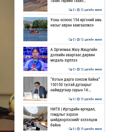
тахих төрийн тахил…
0 |
12 цагийн өмнө
Усны ослоос 154 иргэний амь
насыг авран хамгаалжээ
0 |
12 цагийн өмнө
А.Оргилмаа Жюү Жицүгийн
дэлхийн аваргаас дөрвөн
медаль хүртлээ
0 |
12 цагийн өмнө
“Хотын дарга сонсож байна”
150150 тусгай дугаарыг
наймдугаар сарын 14-…
0 |
13 цагийн өмнө
НИТХ | Иргэдийн өргөдөл,
гомдлыг хэрхэн
шийдвэрлэснийг хэлэлцэж
байна
0 |
13 цагийн өмнө