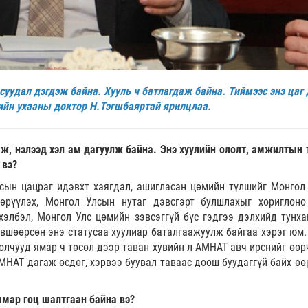
суудал дэгдэж байна. Хууль ч батлагдаж байна. Тиймээс энэ цаг 
йн ухааны доктор Н.Тэгшбаяртай ярилцлаа.
ж, нэлээд хэл ам дагуулж байна. Энэ хуулийн ололт, амжилтын 
 вэ?
улсын цацраг идэвхт хаягдал, ашигласан цөмийн түлшийг Монгол
өрүүлэх, Монгол Улсын нутаг дэвсгэрт булшлахыг хориглоно
хэлбэл, Монгол Улс цөмийн зэвсэггүй бүс гэдгээ дэлхийд тунха
өвшөөрсөн энэ статусаа хуулиар баталгаажуулж байгаа хэрэг юм.
олчууд ямар ч төсөл дээр таван хувийн л АМНАТ авч ирснийг өөр
МНАТ дагаж өсдөг, хэрвээ буувал таваас доош буудаггүй байх өө
ямар гоц шалтгаан байна вэ?