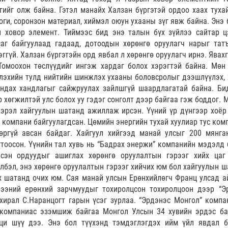
гийг олж байна. Гэтэл манайх Халзан бүргэтэй ордоо хаах туха
оги, соронзон материал, хиймэл оюун ухааны зүг явж байна. Энэ 
н ховор элемент. Тиймээс бид энэ талын бүх зүйлээ сайтар ц
саг байгуулаад гадаад, дотоодын хөрөнгө оруулагч нарыг тат
рэггүй. Халзан бүргэтэйн орд явбал л хөрөнгө оруулагч ирнэ. Явах
Томоохон төслүүдийг ингэж хардаг болох хэрэгтэй байна. Мөн
үлэхийн тулд нийтийн шинжлэх ухааны боловсролыг дээшлүүлэх, 
ндах хандлагыг сайжруулах зайлшгүй шаардлагатай байна. Би
р хөгжилтэй улс болох уу гэдэг сонголт дээр байгаа гэж боддог. 
эрэл хайгуулын шатанд ажиллаж ирсэн. Үүний үр дүнгээр хоёр
 компани байгуулагдсан. Цөмийн энергийн тухай хуулиар тус ком
өргүй авсан байдаг. Хайгуул хийгээд манай улсыг 200 мянга
тоосон. Үүнийн тал хувь нь “Бадрах энержи” компанийн мэдэлд 
эсэн ордуудыг ашиглах хөрөнгө оруулалтын гэрээг хийх цаг
лбэл, энэ хөрөнгө оруулалтын гэрээг хийчих юм бол хайгуулын ш
ох шатанд очих юм. Сая манай улсын Ерөнхийлөгч Франц улсад а
рээний ерөнхий зарчмуудыг тохиролцсон тохиролцоон дээр “Э
хирал С.Наранцогт гарын үсэг зурлаа. “Эрдэнэс Монгол” компа
компаниас эзэмшиж байгаа Монгол Улсын 34 хувийн эрдэс ба
ци шүү дээ. Энэ бол түүхэнд тэмдэглэгдэх ийм үйл явдал б