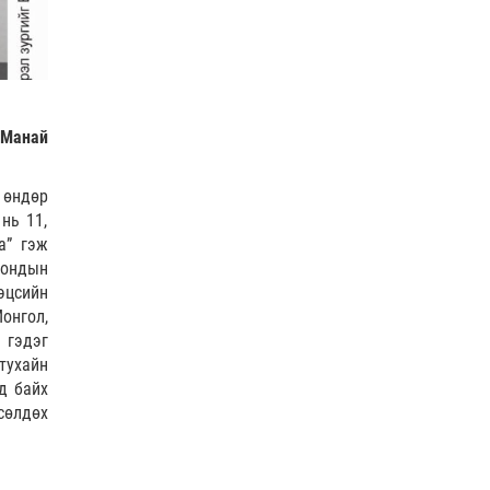
 Манай
 өндөр
нь 11,
а” гэж
рондын
эцсийн
онгол,
 гэдэг
тухайн
д байх
сөлдөх