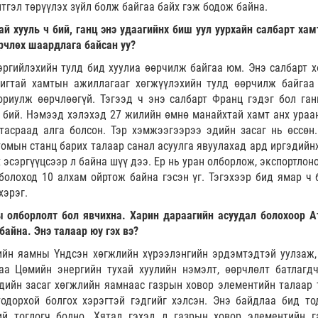
итгэл төрүүлэх зүйл болж байгаа байх гэж бодож байна.
й хууль ч бий, ганц энэ удаагийнх биш уул уурхайн салбарт хам
рчлөх шаардлага байсан уу?
эргийлэхийн тулд бид хуулиа өөрчилж байгаа юм. Энэ салбарт х
шигтай хамтын ажиллагааг хөгжүүлэхийн тулд өөрчилж байгаа 
риулж өөрчлөөгүй. Тэгээд ч энэ салбарт Франц гэдэг бол ган
н бий. Нэмээд хэлэхэд 27 жилийн өмнө манайхтай хамт анх ураа
тасраад алга болсон. Тэр хэмжээгээрээ эдийн засаг нь өссөн
омын станц барих талаар санал асуулга явуулахад ард иргэдийнх
 эсэргүүцсээр л байна шүү дээ. Ер нь уран олборлож, экспортлон
болоход 10 алхам ойртож байна гэсэн үг. Тэгэхээр бид ямар ч 
хэрэг.
ны олборлолт бол явчихна. Харин дараагийн асуудал болохоор 
байна. Энэ талаар юу гэх вэ?
ийн яамны Үндсэн хөгжлийн хүрээлэнгийн эрдэмтэдтэй уулзаж,
аа Цөмийн энергийн тухай хуулийн нэмэлт, өөрчлөлт батлагдч
Эдийн засаг хөгжлийн яамнаас газрын ховор элементийн талаар 
тодорхой болгох хэрэгтэй гэдгийг хэлсэн. Энэ байдлаа бид то
й тоглогч болно. Хятад гэхэд л газрын ховор элементийн г