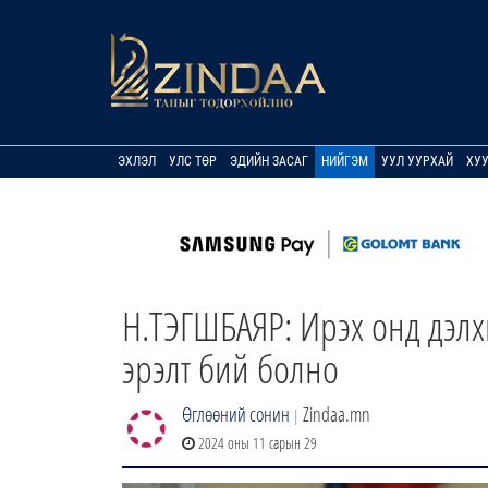
ЭХЛЭЛ
УЛС ТӨР
ЭДИЙН ЗАСАГ
НИЙГЭМ
УУЛ УУРХАЙ
ХУ
Н.ТЭГШБАЯР: Ирэх онд дэлх
эрэлт бий болно
Өглөөний сонин
Zindaa.mn
|
2024 оны 11 сарын 29