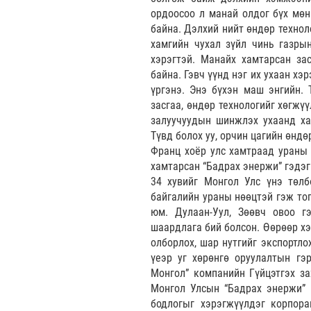
ордоосоо л манай олдог бүх мөн
байна. Дэлхий нийт өндөр технол
хамгийн чухал зүйл чинь газры
хэрэгтэй. Манайх хамтарсан за
байна. Гэвч үүнд нэг их ухаан хэ
үргэнэ. Энэ бүхэн маш энгийн. 
засгаа, өндөр технологийг хөгжү
залуучуудын шинжлэх ухаанд ха
Түвд болох уу, орчин цагийн өндө
Франц хоёр улс хамтраад ураны 
хамтарсан “Бадрах энержи” гэдэг
34 хувийг Монгол Улс үнэ төлб
байгалийн ураны нөөцтэй гэж тог
юм. Дулаан-Уул, Зөөвч овоо г
шаардлага бий болсон. Өөрөөр хэ
олборлох, шар нутгийг экспортл
үеэр уг хөрөнгө оруулалтын гэ
Монгол” компанийн Гүйцэтгэх за
Монгол Улсын “Бадрах энержи” 
бодлогыг хэрэгжүүлдэг корпора