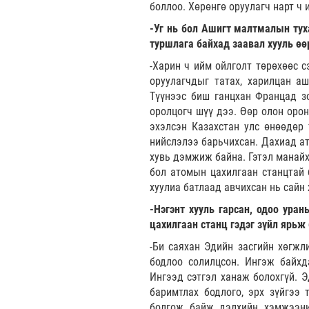
боллоо. Хөрөнгө оруулагч нарт ч 
-Уг нь бол Ашигт малтмалын туха
туршлага байхад заавал хууль өө
-Харин ч ийм ойлголт төрөхөөс с
оруулагчдыг татах, харилцан а
Түүнээс биш ганцхан Францад зо
оролцогч шүү дээ. Өөр олон оро
эхэлсэн Казахстан улс өнөөдөр 
нийслэлээ барьчихсан. Дахиад ат
хувь дэмжиж байна. Гэтэл манайх
бол атомын цахилгаан станцтай 
хуулиа батлаад авчихсан нь сайн 
-Нэгэнт хууль гарсан, одоо ура
цахилгаан станц гэдэг зүйл ярьж 
-Би саяхан Эдийн засгийн хөгжл
бодлоо солилцсон. Ингэж байхд
Ингээд сэтгэл ханаж болохгүй. 
баримтлах бодлого, эрх зүйгээ 
болгож байж дэлхийн хэмжээни