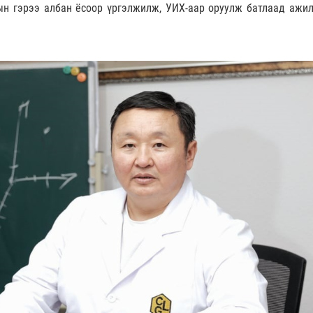
н гэрээ албан ёсоор үргэлжилж, УИХ-аар оруулж батлаад ажил