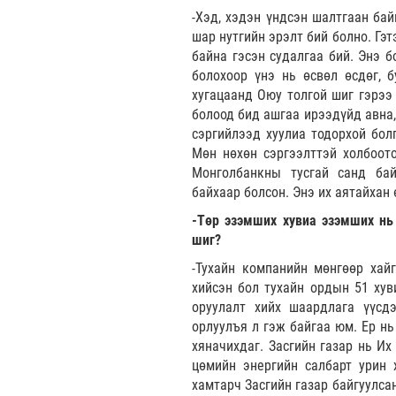
-Хэд, хэдэн үндсэн шалтгаан бай
шар нутгийн эрэлт бий болно. Гэ
байна гэсэн судалгаа бий. Энэ б
болохоор үнэ нь өсвөл өсдөг, б
хугацаанд Оюу толгой шиг гэрээ 
болоод бид ашгаа ирээдүйд авна,
сэргийлээд хуулиа тодорхой бол
Мөн нөхөн сэргээлттэй холбоото
Монголбанкны тусгай санд бай
байхаар болсон. Энэ их аятайхан
-Төр эзэмших хувиа эзэмших нь з
шиг?
-Тухайн компанийн мөнгөөр хай
хийсэн бол тухайн ордын 51 хув
оруулалт хийх шаардлага үүсдэ
орлуулъя л гэж байгаа юм. Ер нь
хяначихдаг. Засгийн газар нь Их
цөмийн энергийн салбарт урин 
хамтарч Засгийн газар байгуулса