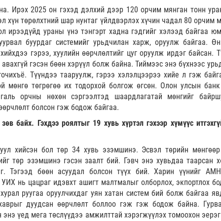
на. Ирэх 2025 он гэхэд дэлхий дээр 120 орчим мянган тонн ура
тэл хүн төрөлхтний шар нунтаг үйлдвэрлэх хүчин чадал 80 орчим 
ол ирээдүйд ураны үнэ тэнгэрт хадна гэдгийг хэлээд байгаа юм
уурвал буурдаг системийг урьдчилан харж, оруулж байгаа. Өн
хийхдээ гэрээ, хуулийн өөрчлөлтийг цуг оруулж ирдэг байсан. Т
 авахгүй гэсэн бөөн хэрүүл болж байна. Тиймээс энэ бүхнээс урь
гочихъё. Түүндээ тааруулж, гэрээ хэлэлцээрээ хийе л гэж байг
й мөнгө төгрөгөө их тодорхой болгож өгсөн. Олон улсын банк
галь орчны нөхөн сэргээлтэд шаардлагатай мөнгийг байрш
 өөрчлөлт болсон гэж бодож байгаа.
өв байх. Гэхдээ роялтыг 19 хувь хүртэл гэхээр хүмүүс итгэхгү
гуул хийсэн бол төр 34 хувь эзэмшинэ. Эсвэл төрийн мөнгөөр
ийг төр эзэмшинэ гэсэн заалт бий. Гэвч энэ хувьдаа таарсан х
г. Тэгээд бөөн асуудал болсон түүх бий. Харин үүнийг АМН
 УИХ нь цацраг идэвхт ашигт малтмалыг олборлох, экпортлох бо
 хурал руугаа оруулчихдаг уян хатан систем бий болж байгаа яв
хаврыг дуудсан өөрчлөлт боллоо гэж гэж бодож байна. Гурв
н энэ үед мега төслүүдээ амжилттай хэрэгжүүлэх томоохон эерэг