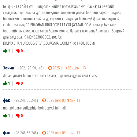
БҮГДЭЭРЭЭ САЙН УУ!!!!! Бид олон нийтэд мэдээлэхийг хүсч байна; Та бөөрийг
худалдахыг хүсч байна уу? Та санхүүгийн хямралын улмаас бөөрийг зарж борлуулах
боломжийг эрэлхийлж байна уу, юу хийхээ мэдэхгүй байна уу? Дараа нь бидэнтэй
холбоо бариад DR.PRADHAN.UROLOGIST.LT.COL@GMAIL.COM хаягаар бид танд
бөөрнийх нь хэмжээгээр санал болгох болно. Яагаад гэвэл манай эмнэлэгт бөөрний
дутагдалд орж, 91424323800802. имэйл:
DR.PRADHAN.UROLOGIST.LT.COL@GMAIL.COM Yнэ: $780, 000\n
1
|
0
Зочин
(202.126.90.143)
2025 оны 03 сарын 13
Дарангуйлагч болох бэлтгэлээ базааж, туршлага судалж яваа юм уу
1
|
0
фак
(98.246.35.246)
2025 оны 03 сарын 13
mongol daranguilagchtai bolno gevel tui mai!
1
|
0
фак
(98.246.35.246)
2025 оны 03 сарын 13