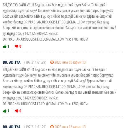
БҮГДЭЭРЭЭ САЙН УУ!!!!! Бид олон нийтэд мэдээлэхийг хүсч байна; Та бөөрийг
худалдахыг хүсч байна уу? Та санхүүгийн хямралын улмаас бөөрийг зарж борлуулах
боломжийг эрэлхийлж байна уу, юу хийхээ мэдэхгүй байна уу? Дараа нь бидэнтэй
холбоо бариад DR.PRADHAN.UROLOGIST.LT.COL@GMAIL.COM хаягаар бид танд
бөөрнийх нь хэмжээгээр санал болгох болно. Яагаад гэвэл манай эмнэлэгт бөөрний
дутагдалд орж, 91424323800802. имэйл:
DR.PRADHAN.UROLOGIST.LT.COL@GMAIL.COM Yнэ: $780, 000\n
1
|
0
DR. ADITYA
(197.211.61.29)
2025 оны 03 сарын 13
БҮГДЭЭРЭЭ САЙН УУ!!!!! Бид олон нийтэд мэдээлэхийг хүсч байна; Та бөөрийг
худалдахыг хүсч байна уу? Та санхүүгийн хямралын улмаас бөөрийг зарж борлуулах
боломжийг эрэлхийлж байна уу, юу хийхээ мэдэхгүй байна уу? Дараа нь бидэнтэй
холбоо бариад DR.PRADHAN.UROLOGIST.LT.COL@GMAIL.COM хаягаар бид танд
бөөрнийх нь хэмжээгээр санал болгох болно. Яагаад гэвэл манай эмнэлэгт бөөрний
дутагдалд орж, 91424323800802. имэйл:
DR.PRADHAN.UROLOGIST.LT.COL@GMAIL.COM Yнэ: $780, 000\n
1
|
0
DR. ADITYA
(197.211.61.29)
2025 оны 03 сарын 13