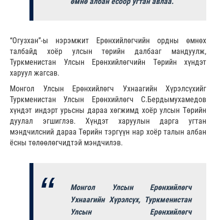
өмнө албан ёсоор угтан авлаа.
“Огузхан”-ы нэрэмжит Ерөнхийлөгчийн ордны өмнөх
талбайд хоёр улсын төрийн далбааг мандуулж,
Туркменистан Улсын Ерөнхийлөгчийн Төрийн хүндэт
харуул жагсав.
Монгол Улсын Ерөнхийлөгч Ухнаагийн Хүрэлсүхийг
Туркменистан Улсын Ерөнхийлөгч С.Бердымухамедов
хүндэт индэрт урьсны дараа хөгжимд хоёр улсын Төрийн
дуулал эгшиглэв. Хүндэт харуулын дарга угтан
мэндчилсний дараа Төрийн тэргүүн нар хоёр талын албан
ёсны төлөөлөгчидтэй мэндчилэв.
Монгол Улсын Ерөнхийлөгч
Ухнаагийн Хүрэлсүх, Туркменистан
Улсын Ерөнхийлөгч