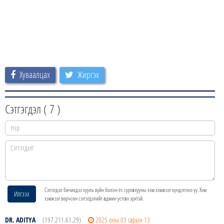
Хуваалцах
Жиргэх
Сэтгэгдэл (
7
)
Сэтгэгдэл бичихдээ хууль зүйн болон ёс суртахууны хэм хэмжээг хүндэтгэнэ үү. Хэм
Илгээх
хэмжээг зөрчсөн сэтгэгдэлийг админ устгах эрхтэй.
DR. ADITYA
(197.211.61.29)
2025 оны 03 сарын 13