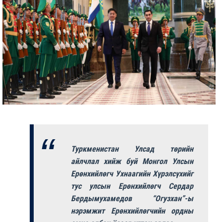
Туркменистан Улсад төрийн
айлчлал хийж буй Монгол Улсын
Ерөнхийлөгч Ухнаагийн Хүрэлсүхийг
тус улсын Ерөнхийлөгч Сердар
Бердымухамедов “Огузхан”-ы
нэрэмжит Ерөнхийлөгчийн ордны