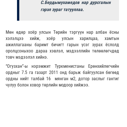
С.Бердымухамедов нар дурсгалын
гэрэл зураг татууллаа.
Мөн өдөр хоёр улсын Төрийн тэргүүн нар албан ёсны
хэлэлцээ хийж, хоёр улсын харилцаа, хамтын
ажиллагааны баримт бичигт гарын үсэг зурах ёслолд
оролцсоныхоо дараа хэвлэл, мэдээллийн төлөөлөгчдөд
товч мэдээлэл хийнэ.
“Огузхан”-ы нэрэмжит Туркменистаны Ерөнхийлөгчийн
ордныг 7.5 га газарт 2011 онд барьж байгуулсан бөгөөд
ордны нийт талбай 16 мянган м2, дотор заслыг гантиг
чулуу болон ховор төрлийн модоор хийжээ.