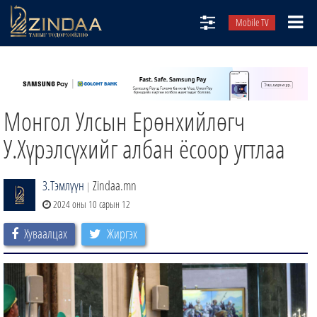
Mobile TV
НИЙТЛЭЛЧИД
ТВ8
Монгол Улсын Ерөнхийлөгч
ӨГЛӨӨНИЙ СОНИН
АУДИО ЗОХИОЛ
У.Хүрэлсүхийг албан ёсоор угтлаа
ЗИНДАА СЭТГҮҮЛ
З.Тэмлүүн
Zindaa.mn
|
2024 оны 10 сарын 12
Хуваалцах
Жиргэх