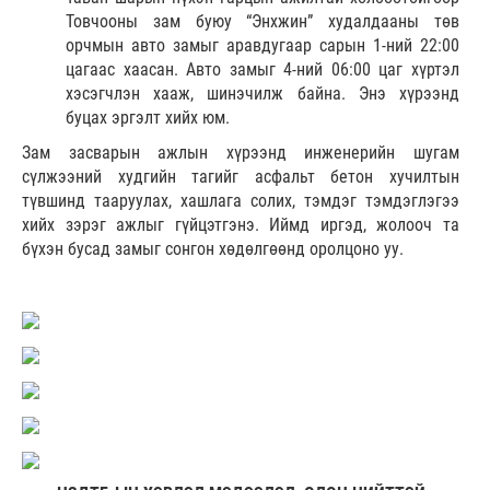
Товчооны зам буюу “Энхжин” худалдааны төв
орчмын авто замыг аравдугаар сарын 1-ний 22:00
цагаас хаасан. Авто замыг 4-ний 06:00 цаг хүртэл
хэсэгчлэн хааж, шинэчилж байна. Энэ хүрээнд
буцах эргэлт хийх юм.
Зам засварын ажлын хүрээнд инженерийн шугам
сүлжээний худгийн тагийг асфальт бетон хучилтын
түвшинд тааруулах, хашлага солих, тэмдэг тэмдэглэгээ
хийх зэрэг ажлыг гүйцэтгэнэ. Иймд иргэд, жолооч та
бүхэн бусад замыг сонгон хөдөлгөөнд оролцоно уу.