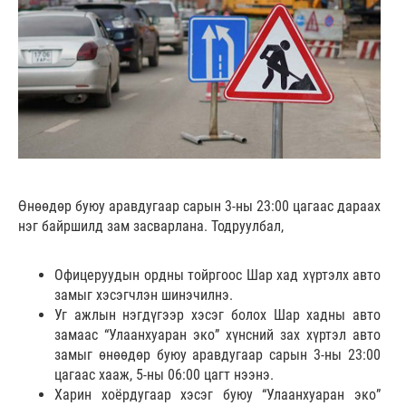
Өнөөдөр буюу аравдугаар сарын 3-ны 23:00 цагаас дараах
нэг байршилд зам засварлана. Тодруулбал,
Офицеруудын ордны тойргоос Шар хад хүртэлх авто
замыг хэсэгчлэн шинэчилнэ.
Уг ажлын нэгдүгээр хэсэг болох Шар хадны авто
замаас “Улаанхуаран эко” хүнсний зах хүртэл авто
замыг өнөөдөр буюу аравдугаар сарын 3-ны 23:00
цагаас хааж, 5-ны 06:00 цагт нээнэ.
Харин хоёрдугаар хэсэг буюу “Улаанхуаран эко”