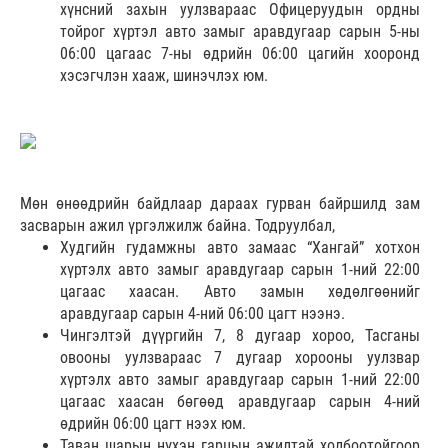
хүнсний захын уулзвараас Офицеруудын ордны
тойрог хүртэл авто замыг аравдугаар сарын 5-ны
06:00 цагаас 7-ны өдрийн 06:00 цагийн хооронд
хэсэгчлэн хааж, шинэчлэх юм.
Мөн өнөөдрийн байдлаар дараах гурван байршилд зам
засварын ажил үргэлжилж байна. Тодруулбал,
Худгийн гудамжны авто замаас “Хангай” хотхон
хүртэлх авто замыг аравдугаар сарын 1-ний 22:00
цагаас хаасан. Авто замын хөдөлгөөнийг
аравдугаар сарын 4-ний 06:00 цагт нээнэ.
Чингэлтэй дүүргийн 7, 8 дугаар хороо, Тасганы
овооны уулзвараас 7 дугаар хорооны уулзвар
хүртэлх авто замыг аравдугаар сарын 1-ний 22:00
цагаас хаасан бөгөөд аравдугаар сарын 4-ний
өдрийн 06:00 цагт нээх юм.
Таван шарын нүхэн гарцын ажилтай холбоотойгоор