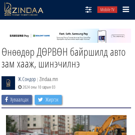
Mobile TV
НИЙТЛЭЛЧИД
ТВ8
Өнөөдөр ДӨРВӨН байршилд авто
ӨГЛӨӨНИЙ СОНИН
АУДИО ЗОХИОЛ
зам хааж, шинэчилнэ
ЗИНДАА СЭТГҮҮЛ
Ж.Сондор
Zindaa.mn
|
2024 оны 10 сарын 03
Хуваалцах
Жиргэх