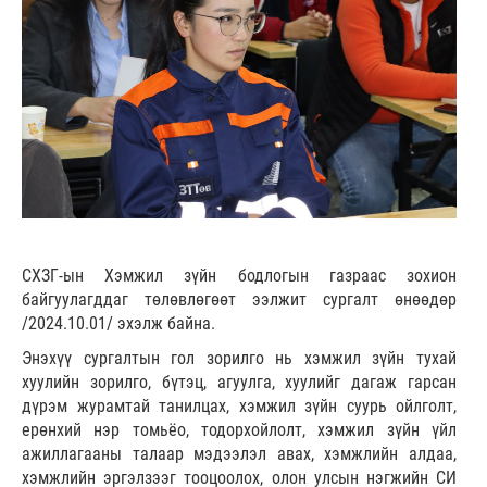
СХЗГ-ын Хэмжил зүйн бодлогын газраас зохион
байгуулагддаг төлөвлөгөөт ээлжит сургалт өнөөдөр
/2024.10.01/ эхэлж байна.
Энэхүү сургалтын гол зорилго нь хэмжил зүйн тухай
хуулийн зорилго, бүтэц, агуулга, хуулийг дагаж гарсан
дүрэм журамтай танилцах, хэмжил зүйн суурь ойлголт,
ерөнхий нэр томьёо, тодорхойлолт, хэмжил зүйн үйл
ажиллагааны талаар мэдээлэл авах, хэмжлийн алдаа,
хэмжлийн эргэлзээг тооцоолох, олон улсын нэгжийн СИ