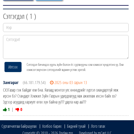
Сэтгэгдэл (
1
)
Сэтгэгдэл бичихдээ хууль зүйн болон ёс суртахууны хэм хэмжээг хүндэтгэнэ үү. Хэм
Илгээх
хэмжээг зөрчсөн сэтгэгдэлийг админ устгах эрхтэй.
Зангараг
(66.181.179.54)
2025 оны 03 сарын 13
СХЗГазар гэж байдаг юм бна. Яагаад монгол улс өнөөдрийг хүртэл сиандартгүй явж
ирсэн бэ? Стандарт Хэмжил Зүйн Газрын удирдлагууд яаж ажиллаж ихсэн байх вэ?
Эдгээр асуудалд хариулт өгөх хүн байна уу??? дарга нар аа???
1
|
0
Сурталчилгаа байршуулах
Холбоо барих
Бидний тухай
Лого татах
Copyright © 2010 - 2026 Zindaa.mn Developed by mCast LLC