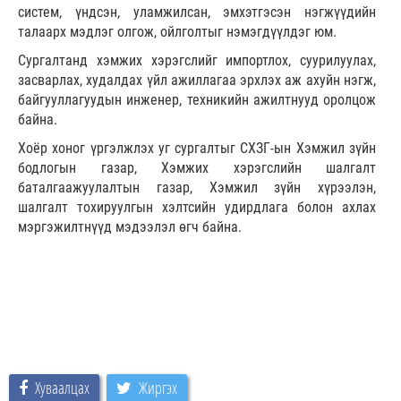
систем, үндсэн, уламжилсан, эмхэтгэсэн нэгжүүдийн
талаарх мэдлэг олгож, ойлголтыг нэмэгдүүлдэг юм.
Сургалтанд хэмжих хэрэгслийг импортлох, суурилуулах,
засварлах, худалдах үйл ажиллагаа эрхлэх аж ахуйн нэгж,
байгууллагуудын инженер, техникийн ажилтнууд оролцож
байна.
Хоёр хоног үргэлжлэх уг сургалтыг СХЗГ-ын Хэмжил зүйн
бодлогын газар, Хэмжих хэрэгслийн шалгалт
баталгаажуулалтын газар, Хэмжил зүйн хүрээлэн,
шалгалт тохируулгын хэлтсийн удирдлага болон ахлах
мэргэжилтнүүд мэдээлэл өгч байна.
Хуваалцах
Жиргэх