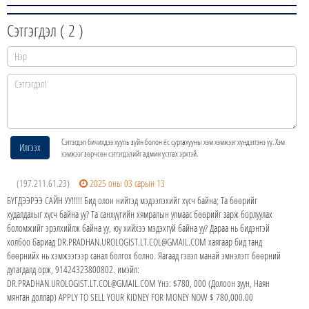
Сэтгэгдэл (
2
)
Сэтгэгдэл бичихдээ хууль зүйн болон ёс суртахууны хэм хэмжээг хүндэтгэнэ үү. Хэм
Илгээх
хэмжээг зөрчсөн сэтгэгдэлийг админ устгах эрхтэй.
(197.211.61.23)
2025 оны 03 сарын 13
БҮГДЭЭРЭЭ САЙН УУ!!!!! Бид олон нийтэд мэдээлэхийг хүсч байна; Та бөөрийг
худалдахыг хүсч байна уу? Та санхүүгийн хямралын улмаас бөөрийг зарж борлуулах
боломжийг эрэлхийлж байна уу, юу хийхээ мэдэхгүй байна уу? Дараа нь бидэнтэй
холбоо бариад DR.PRADHAN.UROLOGIST.LT.COL@GMAIL.COM хаягаар бид танд
бөөрнийх нь хэмжээгээр санал болгох болно. Яагаад гэвэл манай эмнэлэгт бөөрний
дутагдалд орж, 91424323800802. имэйл:
DR.PRADHAN.UROLOGIST.LT.COL@GMAIL.COM Yнэ: $780, 000 (Долоон зуун, Наян
мянган доллар) APPLY TO SELL YOUR KIDNEY FOR MONEY NOW $ 780,000.00