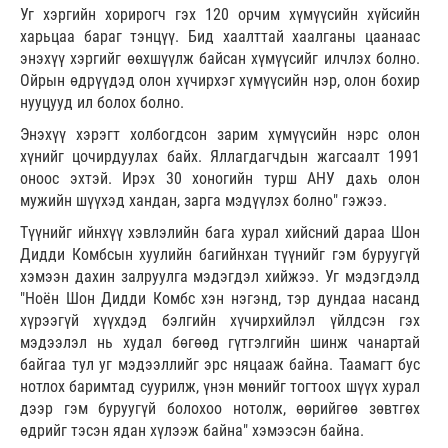
Уг хэргийн хорирогч гэх 120 орчим хүмүүсийн хүйсийн
харьцаа бараг тэнцүү. Бид хаалттай хаалганы цаанаас
энэхүү хэргийг өөхшүүлж байсан хүмүүсийг илчлэх болно.
Ойрын өдрүүдэд олон хүчирхэг хүмүүсийн нэр, олон бохир
нууцууд ил болох болно.
Энэхүү хэрэгт холбогдсон зарим хүмүүсийн нэрс олон
хүнийг цочирдуулах байх. Яллагдагчдын жагсаалт 1991
оноос эхтэй. Ирэх 30 хоногийн турш АНУ дахь олон
мужийн шүүхэд хандан, зарга мэдүүлэх болно" гэжээ.
Түүнийг ийнхүү хэвлэлийн бага хурал хийсний дараа Шон
Дидди Комбсын хуулийн багийнхан түүнийг гэм буруугүй
хэмээн дахин залруулга мэдэгдэл хийжээ. Уг мэдэгдэлд
"Ноён Шон Дидди Комбс хэн нэгэнд, тэр дундаа насанд
хүрээгүй хүүхдэд бэлгийн хүчирхийлэл үйлдсэн гэх
мэдээлэл нь худал бөгөөд гүтгэлгийн шинж чанартай
байгаа тул уг мэдээллийг эрс няцааж байна. Таамагт бус
нотлох баримтад суурилж, үнэн мөнийг тогтоох шүүх хурал
дээр гэм буруугүй болохоо нотолж, өөрийгөө зөвтгөх
өдрийг тэсэн ядан хүлээж байна" хэмээсэн байна.