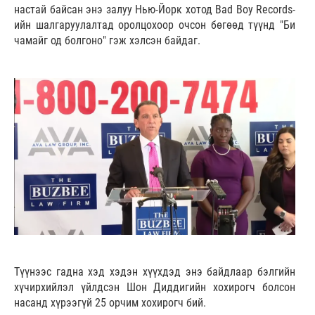
настай байсан энэ залуу Нью-Йорк хотод Bad Boy Records-
ийн шалгаруулалтад оролцохоор очсон бөгөөд түүнд "Би
чамайг од болгоно" гэж хэлсэн байдаг.
Түүнээс гадна хэд хэдэн хүүхдэд энэ байдлаар бэлгийн
хүчирхийлэл үйлдсэн Шон Диддигийн хохирогч болсон
насанд хүрээгүй 25 орчим хохирогч бий.