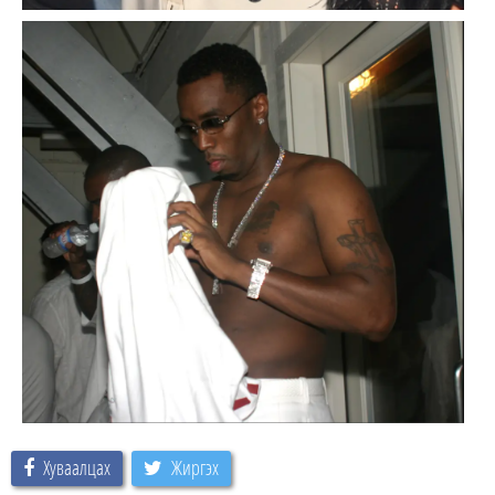
Хуваалцах
Жиргэх