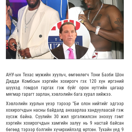
АНУ-ын Техас мужийн хуульч, өмгөөлөгч Тони Базби Шон
Дидди Комбсын хэргийн хохирогч гэх 120 хүн иргэний
шүүхэд гомдол гаргах гэж буйг орон нутгийн цагаар
мягмар гарагт зарлан, хэвлэлийн бага хурал хийжээ.
Хэвлэлийн хурлын үеэр тэрээр "Би олон нийтийг эдгээр
хохирогчдын насны байдалд анхаарлаа хандуулаасай гэж
хүсэж байна. Сүүлийн 30 жил үргэлжилсэн энэхүү гэмт
хэргийн хохирогчдын хамгийн залуу нь 9 настай байсан
бөгөөд тэрээр бэлгийн хүчирхийлэлд өртсөн. Тухайн үед 9