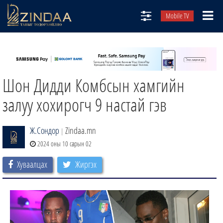
Mobile TV
НИЙТЛЭЛЧИД
ТВ8
Шон Дидди Комбсын хамгийн
ӨГЛӨӨНИЙ СОНИН
АУДИО ЗОХИОЛ
залуу хохирогч 9 настай гэв
ЗИНДАА СЭТГҮҮЛ
Ж.Сондор
Zindaa.mn
|
2024 оны 10 сарын 02
Хуваалцах
Жиргэх