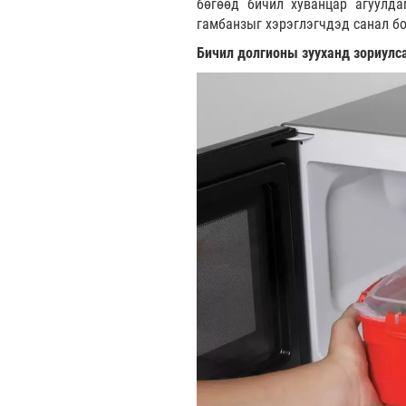
бөгөөд бичил хуванцар агуулда
гамбанзыг хэрэглэгчдэд санал б
Бичил долгионы зууханд зориулс