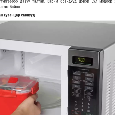
ггүйгээрээ давуу талтай. Зарим брэндүүд цэвэр цул модоор 
олгож байна.
ан хуванцар савнууд