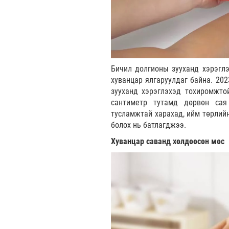
Бичил долгионы зууханд хэрэглэ
хуванцар ялгаруулдаг байна. 202
зууханд хэрэглэхэд тохиромжто
сантиметр тутамд дөрвөн сая
тусламжтай харахад, ийм төрлийн
болох нь батлагджээ.
Хуванцар саванд хөлдөөсөн мөс