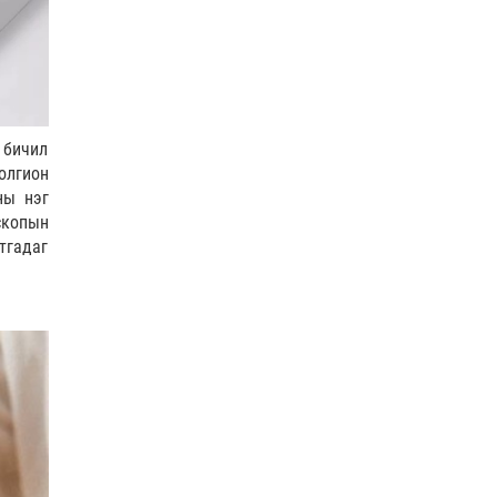
COP17
| 2026-07-28
0 |
18 цагийн өмнө
ӨГЛӨӨНИЙ МЭНД!
0 |
19 цагийн өмнө
 бичил
олгион
Нийслэлийн цэцэрлэгийн бүртгэл 8 дугаар сарын
ны нэг
10-наас э…
скопын
Боловсрол
| 2026-07-27
тгадаг