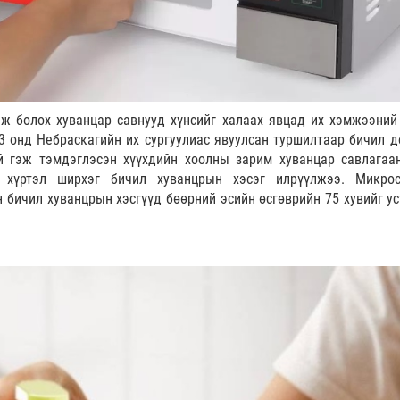
ж болох хуванцар савнууд хүнсийг халаах явцад их хэмжээний
3 онд Небраскагийн их сургуулиас явуулсан туршилтаар бичил д
й гэж тэмдэглэсэн хүүхдийн хоолны зарим хуванцар савлагаа
 хүртэл ширхэг бичил хуванцрын хэсэг илрүүлжээ. Микро
 бичил хуванцрын хэсгүүд бөөрний эсийн өсгөврийн 75 хувийг ус