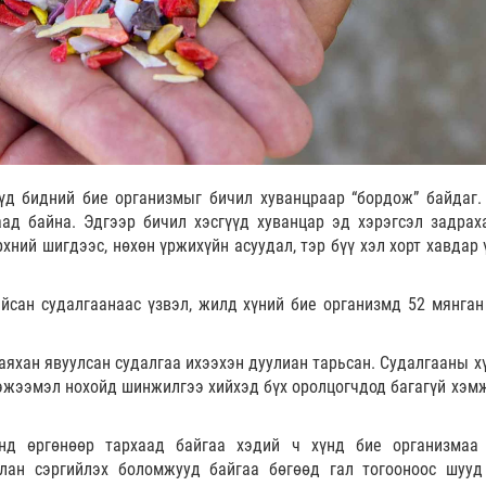
үд бидний бие организмыг бичил хуванцраар “бордож” байдаг.
аад байна. Эдгээр бичил хэсгүүд хуванцар эд хэрэгсэл задрах
рхний шигдээс, нөхөн үржихүйн асуудал, тэр бүү хэл хорт хавдар
йсан судалгаанаас үзвэл, жилд хүний бие организмд 52 мянган
аяхан явуулсан судалгаа ихээхэн дуулиан тарьсан. Судалгааны х
тэжээмэл нохойд шинжилгээ хийхэд бүх оролцогчдод багагүй хэм
нд өргөнөөр тархаад байгаа хэдий ч хүнд бие организмаа
илан сэргийлэх боломжууд байгаа бөгөөд гал тогооноос шууд