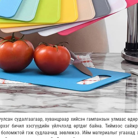
улсан судалгаагаар, хуванцраар хийсэн гампанзын улмаас өдөр
рхэг бичил хэсгүүдийн үйлчлэлд өртдөг байна. Тиймээс сайжр
 боломжтой гэж судлаачид зөвлөжээ. Ийм материалыг угаахад 