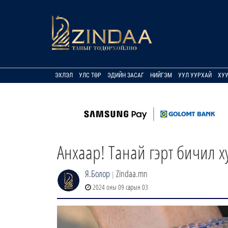
ЭХЛЭЛ
УЛС ТӨР
ЭДИЙН ЗАСАГ
НИЙГЭМ
УУЛ УУРХАЙ
ХУ
Анхаар! Танай гэрт бичил 
Я.Болор
Zindaa.mn
|
2024 оны 09 сарын 03