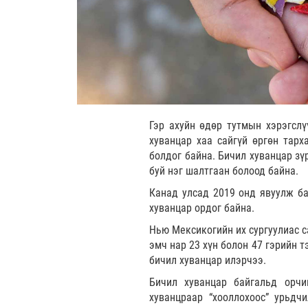
Гэр ахуйн өдөр тутмын хэрэгслү
хуванцар хаа сайгүй өргөн тарх
болдог байна. Бичил хуванцар зү
буй нэг шалтгаан болоод байна.
Канад улсад 2019 онд явуулж ба
хуванцар ордог байна.
Нью Мексикогийн их сургуулиас с
эмч нар 23 хүн болон 47 гэрийн 
бичил хуванцар илэрчээ.
Бичил хуванцар байгальд орчи
хуванцраар “хооллохоос” урьдч