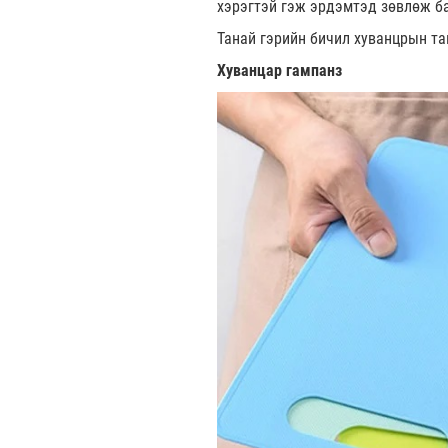
хэрэгтэй гэж эрдэмтэд зөвлөж б
Танай гэрийн бичил хуванцрын та
Хуванцар гампанз