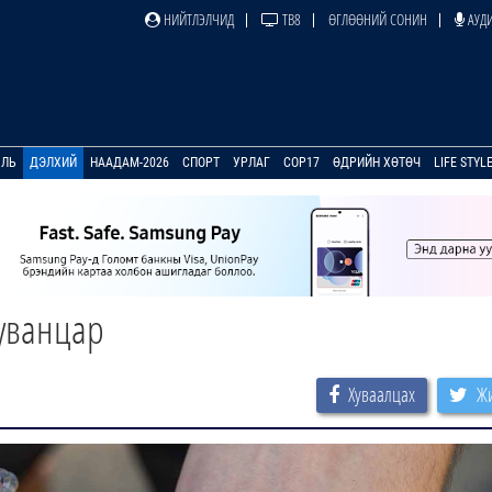
НИЙТЛЭЛЧИД
ТВ8
ӨГЛӨӨНИЙ СОНИН
АУДИ
УЛЬ
ДЭЛХИЙ
НААДАМ-2026
СПОРТ
УРЛАГ
COP17
ӨДРИЙН ХӨТӨЧ
LIFE STYL
хуванцар
Хуваалцах
Жи