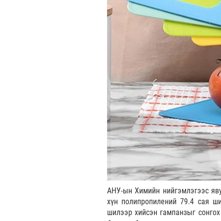
АНУ-ын Химийн нийгэмлэгээс яву
хүн полипропилений 79.4 сая ши
шилээр хийсэн гампанзыг сонгох