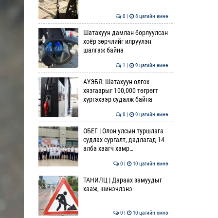
0 |
8 цагийн өмнө
Шатахуун дамлан борлуулсан
хоёр зөрчлийг илрүүлэн
шалгаж байна
1 |
9 цагийн өмнө
АҮЭБЯ: Шатахуун олгох
хязгаарыг 100,000 төгрөгт
хүргэхээр судалж байна
0 |
9 цагийн өмнө
ОБЕГ | Олон улсын туршлага
судлах сургалт, дадлагад 14
алба хаагч хамр…
0 |
10 цагийн өмнө
ТАНИЛЦ | Дараах замуудыг
хааж, шинэчлэнэ
0 |
10 цагийн өмнө