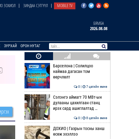
О ЗОХИОЛ
ЗИНДАА СЭТГҮҮЛ
MOBILE TV
БЯМБА
2026.08.08
E
ЗУРХАЙ
ОРОН НУТАГ
Барселона | Солилцоо
наймаа дагасан том
өөрчлөлт
0 |
7 цагийн өмнө
Сэлэнгэ аймагт 70 МВт-ын
дулааны цахилгаан станц
ирэх сард ашиглалтад …
ргэх
0 |
8 цагийн өмнө
ДОХИО | Газрын тосны ханш
өсөж эхэллээ