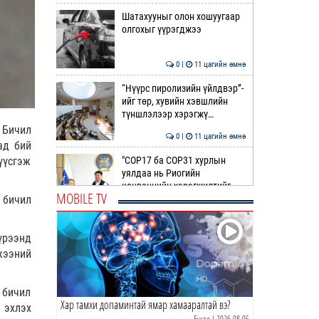
Шатахууныг олон хошуугаар
олгохыг үүрэгджээ
0 |
11 цагийн өмнө
“Нүүрс пиролизийн үйлдвэр”-
ийг төр, хувийн хэвшлийн
түншлэлээр хэрэгжү…
 Бичил
0 |
11 цагийн өмнө
ад бий
 үүсгэж
"COP17 ба COP31 хурлын
уялдаа нь Риогийн
конвенцийн хэрэгжилтийг
MOBILE TV
 бичил
ахиул…
0 |
12 цагийн өмнө
Монгол төрийн парадокс нь
үрээнд
шатахуун
жээний
0 |
12 цагийн өмнө
 бичил
Хар тамхи допаминтай ямар хамааралтай вэ?
Б.Пүрэвдагва: Найман
 эхлэх
салбарын 103 үйлчилгээний
Бусад
| 2026-08-05