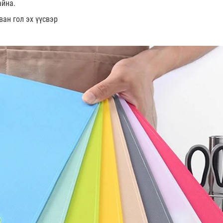
айна.
ван гол эх үүсвэр