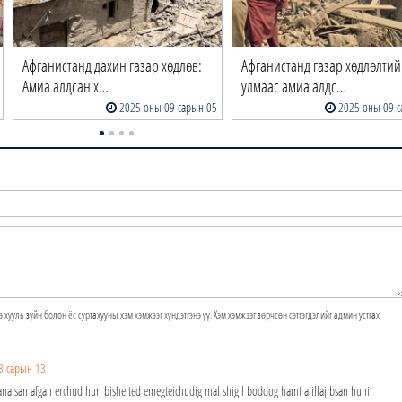
Афганистанд дахин газар хөдлөв:
Афганистанд газар хөдлөлти
Амиа алдсан х…
улмаас амиа алдс…
2025 оны 09 сарын 05
2025 оны 09 с
э хууль зүйн болон ёс суртахууны хэм хэмжээг хүндэтгэнэ үү. Хэм хэмжээг зөрчсөн сэтгэгдэлийг админ устгах
3 сарын 13
alsan afgan erchud hun bishe ted emegteichudig mal shig l boddog hamt ajillaj bsan huni