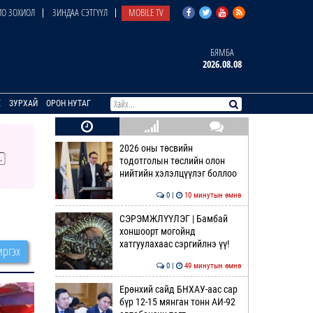
О ЗОХИОЛ
ЗИНДАА СЭТГҮҮЛ
MOBILE TV
БЯМБА
2026.08.08
E
ЗУРХАЙ
ОРОН НУТАГ
2026 оны төсвийн
тодотголын төслийн олон
нийтийн хэлэлцүүлэг боллоо
0 |
10 минутын өмнө
СЭРЭМЖЛҮҮЛЭГ | Бамбай
хоншоорт могойнд
хатгуулахаас сэргийлнэ үү!
ргэх
0 |
49 минутын өмнө
Ерөнхий сайд БНХАУ-аас сар
бүр 12-15 мянган тонн АИ-92