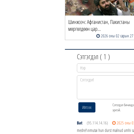
У Талибантай цэрэг техникийн
Шинжээч: Афганистан, Пакистаны
лэлцээр байг…
мөргөлдөөн цар…
2026 оны 05 сарын 28
2026 оны 02 сарын 27
Сэтгэгдэл (
1
)
Сэтгэгдэл бичихдэ
Илгээх
эрхтэй.
Bat
(95.114.14.16)
2025 оны 0
medrel\nmutai hun durst malnud umhi san