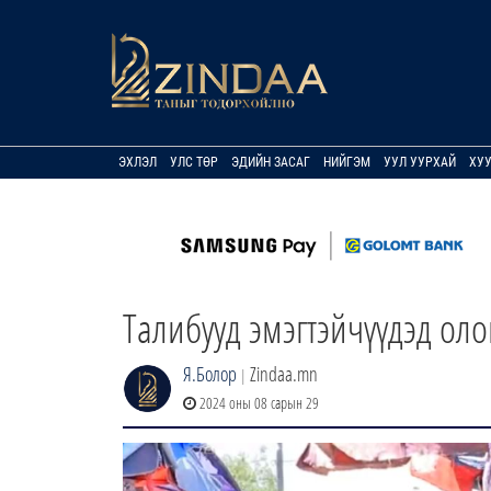
ЭХЛЭЛ
УЛС ТӨР
ЭДИЙН ЗАСАГ
НИЙГЭМ
УУЛ УУРХАЙ
ХУ
Талибууд эмэгтэйчүүдэд ол
Я.Болор
Zindaa.mn
|
2024 оны 08 сарын 29