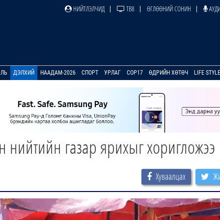
НИЙТЛЭЛЧИД
ТВ8
ӨГЛӨӨНИЙ СОНИН
АУДИ
УЛЬ
ДЭЛХИЙ
НААДАМ-2026
СПОРТ
УРЛАГ
COP17
ӨДРИЙН ХӨТӨЧ
LIFE STYL
он нийтийн газар ярихыг хоригложээ
Хуваалцах
Жи