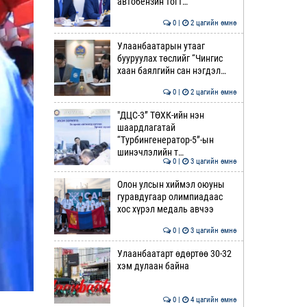
автобензин тогт…
0 |
2 цагийн өмнө
Улаанбаатарын утааг
бууруулах төслийг “Чингис
хаан баялгийн сан нэгдэл…
0 |
2 цагийн өмнө
"ДЦС-3” ТӨХК-ийн нэн
шаардлагатай
“Турбингенератор-5”-ын
шинэчлэлийн т…
0 |
3 цагийн өмнө
Олон улсын хиймэл оюуны
гуравдугаар олимпиадаас
хос хүрэл медаль авчээ
0 |
3 цагийн өмнө
Улаанбаатарт өдөртөө 30-32
хэм дулаан байна
0 |
4 цагийн өмнө