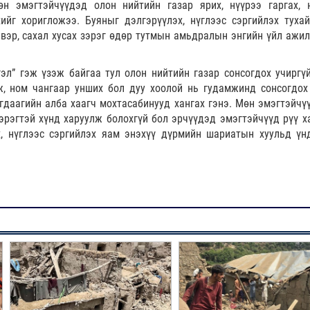
өн эмэгтэйчүүдэд олон нийтийн газар ярих, нүүрээ гаргах, 
ийг хоригложээ. Буяныг дэлгэрүүлэх, нүглээс сэргийлэх туха
эвэр, сахал хусах зэрэг өдөр тутмын амьдралын энгийн үйл ажил
гэл” гэж үзэж байгаа тул олон нийтийн газар сонсогдох учиргү
ж, ном чангаар унших бол дуу хоолой нь гудамжинд сонсогдох 
гдаагийн алба хаагч мохтасабинууд хангах гэнэ. Мөн эмэгтэйчүү
эрэгтэй хүнд харуулж болохгүй бол эрчүүдэд эмэгтэйчүүд рүү х
х, нүглээс сэргийлэх яам энэхүү дүрмийн шариатын хуульд үн