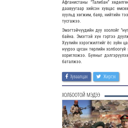
Афганистаны “Талибан” хөдөлгө
даавуугаар хийсэн хувцас өмсөх
хуульд хөгжим, баяр, нийтийн тэ
тусгажээ.
Эмэгтэйчүүдийн дуу хоолойг “нү
байна. Эмэгтэй хүн гэртээ дуул
Хуулийн хэрэгжилтийг ёс зүйн ца
нүүрээ цусан төрлийн холбоогүй 
хоригложээ. Буяныг дэлгэрүүлэ
баталжээ.
Хуваалцах
Жиргэх
ХОЛБООТОЙ МЭДЭЭ