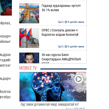
Гадаад худалдааны эргэлт
36.1% өслөө
0 |
9 цагийн өмнө
йрлах,
ОУВС | Сонгууль дөхсөн ч
бодлогоо алдаж болохгүй
нхаарч
сайхныг
0 |
9 цагийн өмнө
мьдрах
36 нас хүрсэн Билл
Скарсгардын АМЬДРАЛЫН
гэдийг
ҮЗЭЛ
чилгээг
MOBILE TV
0 |
10 цагийн өмнө
мьдарч
ӨРНИЙН ЗУРХАЙ |
Жинлүүрийнхний бүтээлч
байдал нэмэгдэнэ
болгох
0 |
12 цагийн өмнө
втобус
Хар тамхи допаминтай ямар хамааралтай вэ?
ӨГЛӨӨНИЙ МЭНД!
Бусад
| 2026-08-05