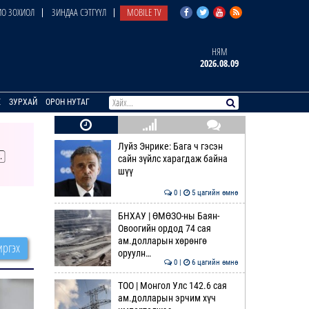
О ЗОХИОЛ
ЗИНДАА СЭТГҮҮЛ
MOBILE TV
НЯМ
2026.08.09
E
ЗУРХАЙ
ОРОН НУТАГ
Луйз Энрике: Бага ч гэсэн
сайн зүйлс харагдаж байна
шүү
0 |
5 цагийн өмнө
БНХАУ | ӨМӨЗО-ны Баян-
Овоогийн ордод 74 сая
ам.долларын хөрөнгө
ргэх
оруулн…
0 |
6 цагийн өмнө
ТОО | Монгол Улс 142.6 сая
ам.долларын эрчим хүч