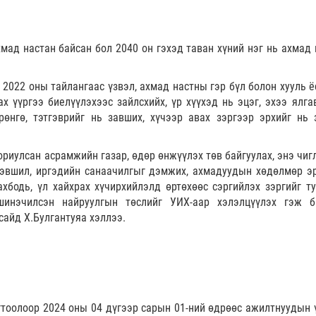
хмад настан байсан бол 2040 он гэхэд таван хүний нэг нь ахмад 
2022 оны тайлангаас үзвэл, ахмад настны гэр бүл болон хууль ё
ах үүргээ биелүүлэхээс зайлсхийх, үр хүүхэд нь эцэг, эхээ ялга
өрөнгө, тэтгэврийг нь завших, хүчээр авах зэргээр эрхийг нь 
иулсан асрамжийн газар, өдөр өнжүүлэх төв байгуулах, энэ чиг
 хэвшил, иргэдийн санаачилгыг дэмжих, ахмадуудын хөдөлмөр эр
ахбодь, үл хайхрах хүчирхийлэлд өртөхөөс сэргийлэх зэргийг ту
инэчилсэн найруулгын төслийг УИХ-аар хэлэлцүүлэх гэж б
айд Х.Булгантуяа хэллээ.
гтоолоор 2024 оны 04 дүгээр сарын 01-ний өдрөөс ажилтнуудын 