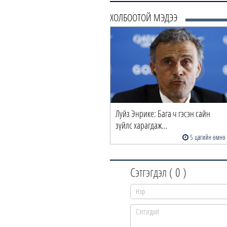
ХОЛБООТОЙ МЭДЭЭ
Луйз Энрике: Бага ч гэсэн сайн
зүйлс харагдаж…
5 цагийн өмнө
Сэтгэгдэл (
0
)