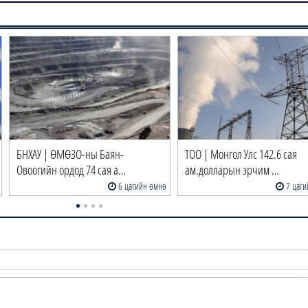
БНХАУ | ӨМӨЗО-ны Баян-
ТОО | Монгол Улс 142.6 сая
Овоогийн ордод 74 сая а…
ам.долларын эрчим …
6 цагийн өмнө
7 цаги