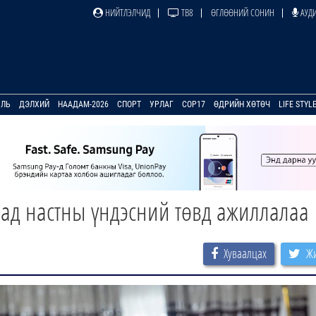
НИЙТЛЭЛЧИД
ТВ8
ӨГЛӨӨНИЙ СОНИН
АУДИ
УЛЬ
ДЭЛХИЙ
НААДАМ-2026
СПОРТ
УРЛАГ
COP17
ӨДРИЙН ХӨТӨЧ
LIFE STYL
мад настны үндэсний төвд ажиллалаа
Хуваалцах
Жи