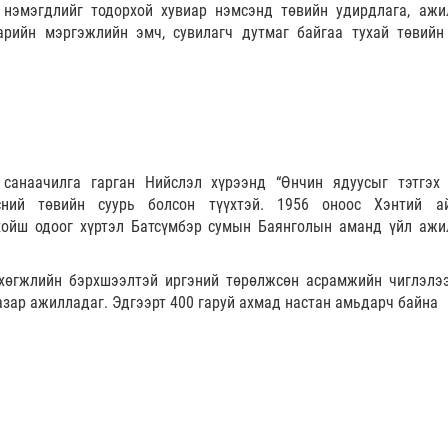
нэмэгдлийг тодорхой хувиар нэмсэнд төвийн удирдлага, ажи
арийн мэргэжлийн эмч, сувилагч дутмаг байгаа тухай төвийн
санаачилга гарган Нийслэл хүрээнд “Өнчин ядуусыг тэтгэх 
сний төвийн суурь болсон түүхтэй. 1956 оноос Хэнтий а
хойш одоог хүртэл Батсүмбэр сумын Баянголын аманд үйл ажи
хөгжлийн бэрхшээлтэй иргэний төрөлжсөн асрамжийн чиглэлээ
зар ажилладаг. Эдгээрт 400 гаруй ахмад настан амьдарч байна