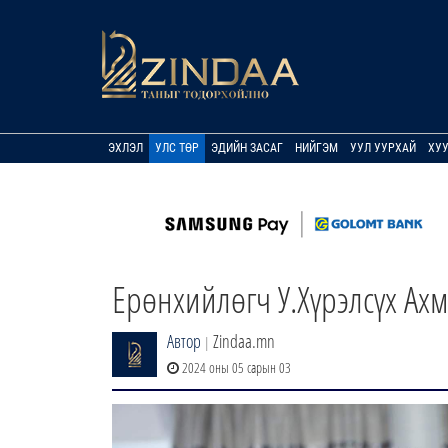
ЭХЛЭЛ
УЛС ТӨР
ЭДИЙН ЗАСАГ
НИЙГЭМ
УУЛ УУРХАЙ
ХУ
Ерөнхийлөгч У.Хүрэлсүх Ах
Автор
Zindaa.mn
|
2024 оны 05 сарын 03