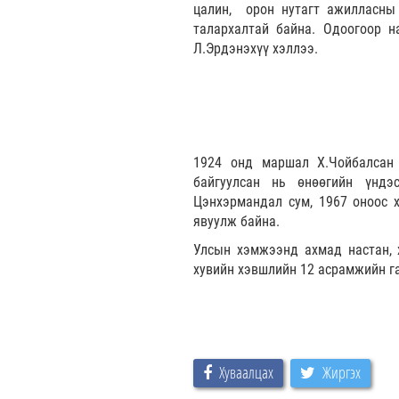
цалин, орон нутагт ажилласны 
талархалтай байна. Одоогоор н
Л.Эрдэнэхүү хэллээ.
1924 онд маршал Х.Чойбалсан 
байгуулсан нь өнөөгийн үндэ
Цэнхэрмандал сум, 1967 оноос 
явуулж байна.
Улсын хэмжээнд ахмад настан, 
хувийн хэвшлийн 12 асрамжийн га
Хуваалцах
Жиргэх