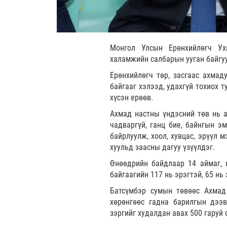
Монгол Улсын Ерөнхийлөгч Ух
халамжийн салбарын ууган байгу
Ерөнхийлөгч төр, засгаас ахмад
байгааг хэлээд, удахгүй тохиох 
хүсэн ерөөв.
Ахмад настны үндэсний төв нь а
чадваргүй, ганц бие, байнгын э
байрлуулж, хоол, хувцас, эрүүл м
хуульд заасны дагуу үзүүлдэг.
Өнөөдрийн байдлаар 14 аймаг, 
байгаагийн 117 нь эрэгтэй, 65 нь
Батсүмбэр сумын төвөөс Ахмад 
хөрөнгөөс гадна барилгын дээв
зэргийг худалдан авах 500 гаруй 