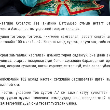
наагийн Хүрэлсүх Төв аймгийн Батсүмбэр сумын нутагт ба
уллага-Ахмад настны үндэсний төвд ажиллалаа.
уудын тэтгэвэр, тэтгэмж, нийгмийн хамгаалал зэрэгт онцгой а
тус төвийн 100 жилийн ойн баярын мэнд хүргэж, эрүүл энх, сайн 
сран хамгаалах, харгалзан дэмжих төрөл садангүй, бие даан а
мчилгээ, асаргаа шаардлагатай болон хөгжлийн бэрхшээлтэй ир
энд, асаргаа сувилгаа, нөхөн сэргээх, сэтгэл зүй, соёл зэрэг үйл
нийслэлийн 182 ахмад настан, хөгжлийн бэрхшээлтэй иргэн а
 эмэгтэй юм.
настны үндэсний төв хүртэл 7.7 км замыг хатуу хучилттай 
эр, уурын зуухыг шинэчлэх, ахмадуудад нэн шаардлагатай а
сая төгрөгийг 2024 оны төсөвт тусгасан байна.