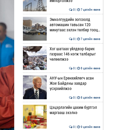
импортолжээ
0 |
7 цагийн өмнө
Эмнэлгүүдийн зогсоолд
автомашин тавьсан 120
минутаас эхлэн төлбөр тооц…
0 |
7 цагийн өмнө
Хог шатаах үйлдвэр барих
газраас 146 нэгж талбарыг
чөлөөлжээ
0 |
8 цагийн өмнө
АНУ-ын Ерөнхийлөгч асан
Жое Байдены хавдар
үсэрхийлжээ
0 |
8 цагийн өмнө
Цэцэрлэгийн цахим бүртгэл
маргааш эхэлнэ
0 |
9 цагийн өмнө