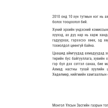
2010 онд 10 хүн тутмын нэг нь а
болох тооцоолол бий.
Хүний эрхийн үндэсний комиссын 
хүүхэд, ах дүү нар нь харж ханд
гадуурхах, гэрээсээ хөөх, эд х
тохиолдол цөөнгүй байна.
Цаашид аймгуудад ахмадуудад зор
төрийн бус байгууллага, хувийн
гэр бүл дэх сэтгэл санаа, бие м
Ахмад настны тухай хуулийн ш
Хөдөлмөр, нийгмийн хамгааллын с
Монгол Улсын Засгийн газрын то