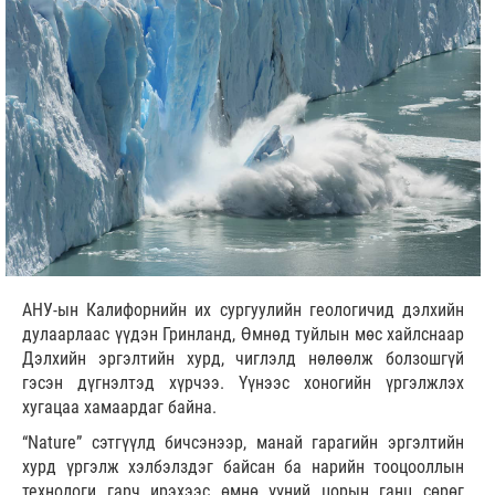
АНУ-ын Калифорнийн их сургуулийн геологичид дэлхийн
дулаарлаас үүдэн Гринланд, Өмнөд туйлын мөс хайлснаар
Дэлхийн эргэлтийн хурд, чиглэлд нөлөөлж болзошгүй
гэсэн дүгнэлтэд хүрчээ. Үүнээс хоногийн үргэлжлэх
хугацаа хамаардаг байна.
“Nature” сэтгүүлд бичсэнээр, манай гарагийн эргэлтийн
хурд үргэлж хэлбэлздэг байсан ба нарийн тооцооллын
технологи гарч ирэхээс өмнө үүний цорын ганц сөрөг