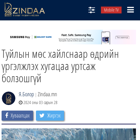
Mobile TV
НИЙТЛЭЛЧИД
ТВ8
Туйлын мөс хайлснаар өдрийн
ӨГЛӨӨНИЙ СОНИН
АУДИО ЗОХИОЛ
үргэлжлэх хугацаа уртсаж
ЗИНДАА СЭТГҮҮЛ
болзошгүй
Я.Болор
Zindaa.mn
|
2024 оны 03 сарын 28
Хуваалцах
Жиргэх