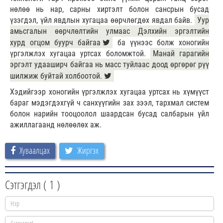
нөлөө нь нар, сарны хиртэлт болон сансрын бусад
үзэгдэл, үйл явдлын хугацаа өөрчлөгдөх явдал байв.
Уур
амьсгалын өөрчлөлтийн улмаас Дэлхийн эргэлтийн
хурд огцом буурч байгаа
ба үүнээс болж хоногийн
үргэлжлэх хугацаа уртсах боломжтой.
Манай гарагийн
эргэлт удааширч байгаа нь масс туйлаас доод өргөрөг рүү
шилжиж буйтай холбоотой.
Хэдийгээр хоногийн үргэлжлэх хугацаа уртсах нь хүмүүст
бараг мэдэгдэхгүй ч санхүүгийн зах зээл, тархмал систем
болон нарийн тооцоолол шаардсан бусад салбарын үйл
ажиллагаанд нөлөөлөх аж.
Хуваалцах
Жиргэх
Сэтгэгдэл (
1
)