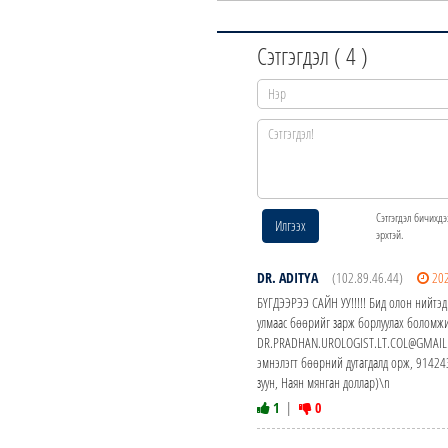
Сэтгэгдэл (
4
)
Сэтгэгдэл бичихдэ
Илгээх
эрхтэй.
DR. ADITYA
(102.89.46.44)
20
БҮГДЭЭРЭЭ САЙН УУ!!!!! Бид олон нийтэд
улмаас бөөрийг зарж борлуулах боломжи
DR.PRADHAN.UROLOGIST.LT.COL@GMAIL.CO
эмнэлэгт бөөрний дутагдалд орж, 914
зуун, Наян мянган доллар)\n
1
|
0