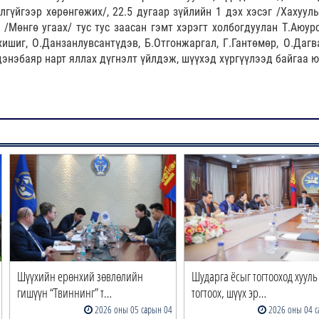
лгүйгээр хөрөнгөжих/, 22.5 дугаар зүйлийн 1 дэх хэсэг /Хахууль
т /Мөнгө угаах/ тус тус заасан гэмт хэрэгт холбогдуулан Т.Аюур
тхишиг, О.Данзанлувсантүдэв, Б.Отгонжаргал, Г.Гантөмөр, О.Дагв
энэбаяр нарт яллах дүгнэлт үйлдэж, шүүхэд хүргүүлээд байгаа ю
Шүүхийн ерөнхий зөвлөлийн
Шударга ёсыг тогтооход хууль
гишүүн “Твиннинг” т…
тогтоох, шүүх эр…
2026 оны 05 сарын 04
2026 оны 04 с