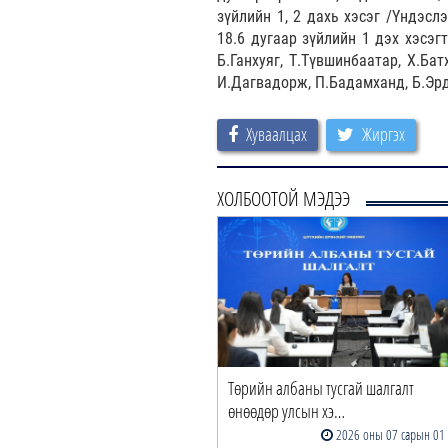
зүйлийн 1, 2 дахь хэсэг /Үндэслэ
18.6 дугаар зүйлийн 1 дэх хэсэг
Б.Ганхуяг, Т.Түвшинбаатар, Х.Ба
И.Дагвадорж, П.Бадамханд, Б.Эрд
Хуваалцах
Жиргэх
ХОЛБООТОЙ МЭДЭЭ
Төрийн албаны тусгай шалгалт
өнөөдөр улсын хэ…
2026 оны 07 сарын 01