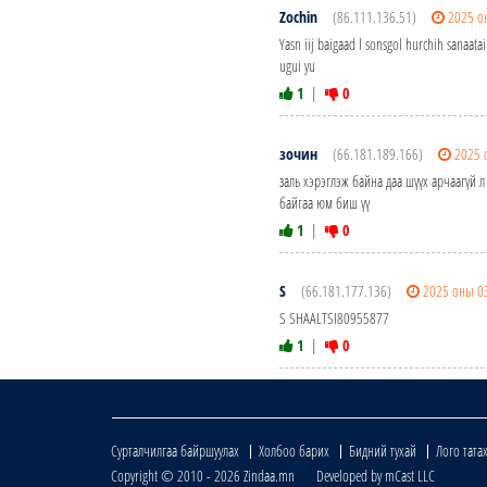
Zochin
(86.111.136.51)
2025 о
Yasn iij baigaad l sonsgol hurchih sanaat
ugui yu
1
|
0
зочин
(66.181.189.166)
2025 
заль хэрэглэж байна даа шүүх арчаагүй л
байгаа юм биш үү
1
|
0
S
(66.181.177.136)
2025 оны 0
S SHAALTSI80955877
1
|
0
Сурталчилгаа байршуулах
Холбоо барих
Бидний тухай
Лого тата
Copyright © 2010 - 2026 Zindaa.mn Developed by mCast LLC