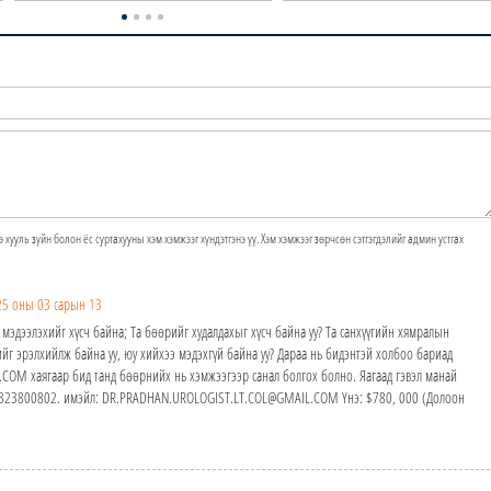
э хууль зүйн болон ёс суртахууны хэм хэмжээг хүндэтгэнэ үү. Хэм хэмжээг зөрчсөн сэтгэгдэлийг админ устгах
25 оны 03 сарын 13
 мэдээлэхийг хүсч байна; Та бөөрийг худалдахыг хүсч байна уу? Та санхүүгийн хямралын
йг эрэлхийлж байна уу, юу хийхээ мэдэхгүй байна уу? Дараа нь бидэнтэй холбоо бариад
M хаягаар бид танд бөөрнийх нь хэмжээгээр санал болгох болно. Яагаад гэвэл манай
24323800802. имэйл: DR.PRADHAN.UROLOGIST.LT.COL@GMAIL.COM Yнэ: $780, 000 (Долоон