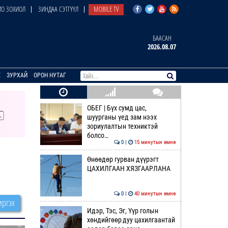
О ЗОХИОЛ
ЗИНДАА СЭТГҮҮЛ
MOBILE TV
БААСАН
2026.08.07
E
ЗУРХАЙ
ОРОН НУТАГ
ОБЕГ | Бүх сумд цас,
шуурганы үед зам нээх
зориулалтын техниктэй
болсо…
0 |
15 минутын өмнө
Өнөөдөр гурван дүүрэгт
ЦАХИЛГААН ХЯЗГААРЛАНА
0 |
40 минутын өмнө
ргэх
Идэр, Тэс, Эг, Үүр голын
хөндийгөөр дуу цахилгаантай