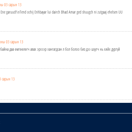
ны 03 сарын 13
ai Ene garuud!\nTend ochij Enhbayar lui dairch Bhad Amar ged shuugch ni zutgaaj ehelsen UU
оны 03 сарын 13
 байна даа өмгөөлөгч авах эрхээр хангагдсан л бол болоо биз дээ шүүгч нь хийх дургүй
3 сарын 13
х