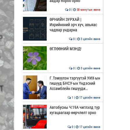
аадар бороо орно
0 |
58 минутын өмнө
ӨРНИЙН ЗУРХАЙ |
Ихрийнхний эрч хүч, авьяас
чадвар ундарна
0 |
3 цагийн өмнө
ӨГЛӨӨНИЙ МЭНД!
0 |
3 цагийн өмнө
Г.Тэмүүлэн тэргүүтэй УИХ-ын
гишүүд БНСУ-ын Үндэсний
Ассамблейн гишүүди…
1 |
17 цагийн өмнө
Автобусны Ч:19А чиглэлд түр
хугацаагаар өөрчлөлт орно
0 |
17 цагийн өмнө