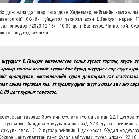
лбогдож яллагдагчаар татагдсан Хөдөлмөр, нийгмийн хамгааллы
вантолгой" ХК-ийн гүйцэтгэх захирал асан Б.Ганхуяг нарын 1
рал өнөөдөр /2023.12.13/ 10.00 цагт Баянзүрх, Чингэлтэй, Сүх
 шатны шүүхэд эхэлсэн.
 шүүгдэгч Б.Ганхуяг өмгөөлөгчөө солих хүсэлт гаргаж, хууль зү
 эрхээр хангаж өгөхийг хүссэн бол бусад шүүгдэгч нар шүүх хура
ийг оролцуулах, өмгөөлөгчийн хурал давхацсан гэх шалтгаана
лах санал гаргасан юм. Уг хүсэлтүүдийг шүүх хүлээн авч энэ сар
0.00 цагт хурлыг товлолоо.
окурорын газраас Эрүүгийн хуулийн тусгай ангийн 22.1 дүгээр з
ан тушаалын байдлаа урвуулан ашиглах/, 22.4 дүгээр зүйлийн 2,
хахууль авах/, 21.2 дугаар зүйлийн 1 дэх хэсэг /Худал мэдүүлэх
Зохион байгуулалттай гэмт бүлэг байгуулах, түүнд элсэх/, 22.10