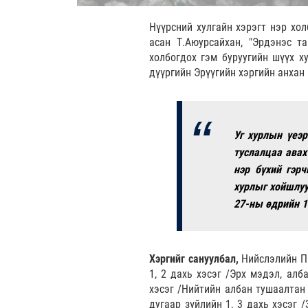
Нүүрсний хулгайн хэрэгт нэр хо
асан Т.Аюурсайхан, "Эрдэнэс та
холбогдох гэм буруугийн шүүх ху
дүүргийн Эрүүгийн хэргийн анхан
Уг хурлын үеэр
туслалцаа авах
нэр бүхий гэрч
хурлыг хойшлуу
27-ны өдрийн 1
Хэргийг сануулбал,
Нийслэлийн Пр
1, 2 дахь хэсэг /Эрх мэдэл, алб
хэсэг /Нийтийн албан тушаалтан 
дугаар зүйлийн 1, 3 дахь хэсэг /