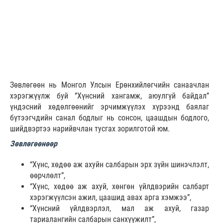
Зөвлөгөөн нь Монгол Улсын Ерөнхийлөгчийн санаачлан
хэрэгжүүлж буй ‘’Хүнсний хангамж, аюулгүй байдал’’
үндэсний хөдөлгөөнийг эрчимжүүлэх хүрээнд баялаг
бүтээгчдийн санал бодлыг нь сонсон, цаашдын бодлого,
шийдвэртээ нарийвчлан тусгах зорилготой юм.
Зөвлөгөөнөөр
“Хүнс, хөдөө аж ахуйн салбарын эрх зүйн шинэчлэлт,
өөрчлөлт”,
“Хүнс, хөдөө аж ахуй, хөнгөн үйлдвэрийн салбарт
хэрэгжүүлсэн ажил, цаашид авах арга хэмжээ”,
“Хүнсний үйлдвэрлэл, мал аж ахуй, газар
тариалангийн салбарын санхүүжилт”,