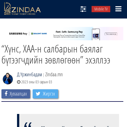
Mobile TV
НИЙТЛЭЛЧИД
ТВ8
“Хүнс, ХАА-н салбарын баялаг
ӨГЛӨӨНИЙ СОНИН
АУДИО ЗОХИОЛ
бүтээгчдийн зөвлөгөөн” эхэллээ
ЗИНДАА СЭТГҮҮЛ
Д.Үржинбадам
Zindaa.mn
|
2023 оны 03 сарын 03
Хуваалцах
Жиргэх