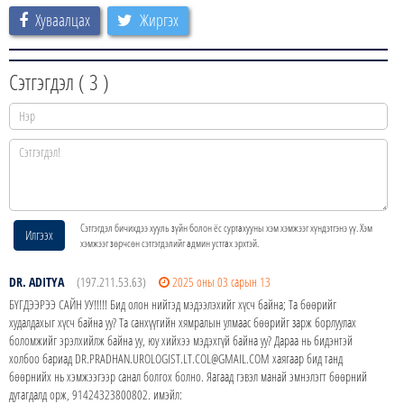
Хуваалцах
Жиргэх
Сэтгэгдэл (
3
)
Сэтгэгдэл бичихдээ хууль зүйн болон ёс суртахууны хэм хэмжээг хүндэтгэнэ үү. Хэм
Илгээх
хэмжээг зөрчсөн сэтгэгдэлийг админ устгах эрхтэй.
DR. ADITYA
(197.211.53.63)
2025 оны 03 сарын 13
БҮГДЭЭРЭЭ САЙН УУ!!!!! Бид олон нийтэд мэдээлэхийг хүсч байна; Та бөөрийг
худалдахыг хүсч байна уу? Та санхүүгийн хямралын улмаас бөөрийг зарж борлуулах
боломжийг эрэлхийлж байна уу, юу хийхээ мэдэхгүй байна уу? Дараа нь бидэнтэй
холбоо бариад DR.PRADHAN.UROLOGIST.LT.COL@GMAIL.COM хаягаар бид танд
бөөрнийх нь хэмжээгээр санал болгох болно. Яагаад гэвэл манай эмнэлэгт бөөрний
дутагдалд орж, 91424323800802. имэйл: