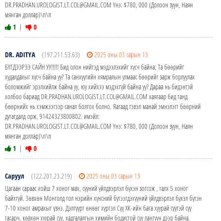
DR.PRADHAN.UROLOGIST.LT.COL@GMAIL.COM Yнэ: $780, 000 (Долоон зуун, Наян
мянган доллар)\n\n
1
|
0
DR. ADITYA
(197.211.53.63)
2025 оны 03 сарын 13
БҮГДЭЭРЭЭ САЙН УУ!!!!! Бид олон нийтэд мэдээлэхийг хүсч байна; Та бөөрийг
худалдахыг хүсч байна уу? Та санхүүгийн хямралын улмаас бөөрийг зарж борлуулах
боломжийг эрэлхийлж байна уу, юу хийхээ мэдэхгүй байна уу? Дараа нь бидэнтэй
холбоо бариад DR.PRADHAN.UROLOGIST.LT.COL@GMAIL.COM хаягаар бид танд
бөөрнийх нь хэмжээгээр санал болгох болно. Яагаад гэвэл манай эмнэлэгт бөөрний
дутагдалд орж, 91424323800802. имэйл:
DR.PRADHAN.UROLOGIST.LT.COL@GMAIL.COM Yнэ: $780, 000 (Долоон зуун, Наян
мянган доллар)\n\n
1
|
0
Саруул
(122.201.23.219)
2025 оны 03 сарын 13
Цагаан сараас хойш 7 хоног мах, сүүний үйлдвэрлэл бүхэн зогсож , талх 5 хоног
байхгүй. Зөвхөн Монголд гол нэрийн хүнсний бүтээгдэхүүний үйлдвэрлэл бүхэл бүтэн
7-10 хоног амрахыг үзнэ. Дэлгүүрт өнөөг хүртэл Сүү ХК-ийн бага хуурай сүүтэй сүү
тасарч, көвхөн хуурай сүү, хадгалалтын химийн бодистой сүү лангуун дээр байна.