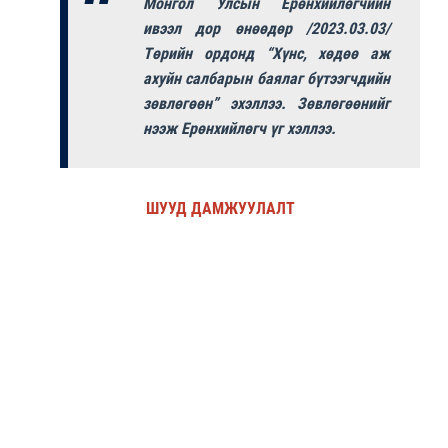
Монгол Улсын Ерөнхийлөгчийн
ивээл дор өнөөдөр /2023.03.03/
Төрийн ордонд “Хүнс, хөдөө аж
ахуйн салбарын баялаг бүтээгчдийн
зөвлөгөөн” эхэллээ. Зөвлөгөөнийг
нээж Ерөнхийлөгч үг хэллээ.
ШУУД ДАМЖУУЛАЛТ