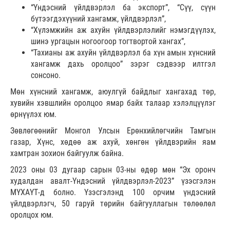
“Үндэсний үйлдвэрлэл ба экспорт”, “Сүү, сүүн
бүтээгдэхүүний хангамж, үйлдвэрлэл”,
“Хүлэмжийн аж ахуйн үйлдвэрлэлийг нэмэгдүүлэх,
шинэ ургацын ногоогоор тогтвортой хангах”,
“Тахианы аж ахуйн үйлдвэрлэл ба хүн амын хүнсний
хангамж дахь оролцоо” зэрэг сэдвээр илтгэл
сонсоно.
Мөн хүнсний хангамж, аюулгүй байдлыг хангахад төр,
хувийн хэвшлийн оролцоо ямар байх талаар хэлэлцүүлэг
өрнүүлэх юм.
Зөвлөгөөнийг Монгол Улсын Ерөнхийлөгчийн Тамгын
газар, Хүнс, хөдөө аж ахуй, хөнгөн үйлдвэрийн яам
хамтран зохион байгуулж байна.
2023 оны 03 дугаар сарын 03-ны өдөр мөн “Эх оронч
худалдан авалт-Үндэсний үйлдвэрлэл-2023” үзэсгэлэн
МҮХАҮТ-д болно. Үзэсгэлэнд 100 орчим үндэсний
үйлдвэрлэгч, 50 гаруй төрийн байгууллагын төлөөлөл
оролцох юм.