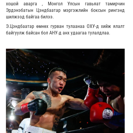
хошой аварга , Монгол Улсын гавьяат тамирчин
Эрдэнэбатын Цэндбаатар мэргэжлийн боксын рингэнд
шилжээд байгаа билээ.
Э.Цэндбаатар өмнөх гурван тулаанаа ОХУ-д хийж ялалт
байгуулж байсан бол АНУ-д анх удаагаа тулалдлаа.