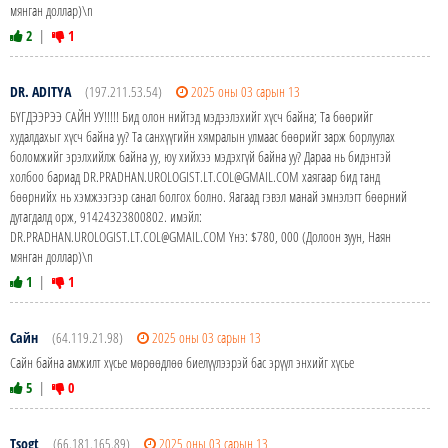
мянган доллар)\n
2
|
1
DR. ADITYA
(197.211.53.54)
2025 оны 03 сарын 13
БҮГДЭЭРЭЭ САЙН УУ!!!!! Бид олон нийтэд мэдээлэхийг хүсч байна; Та бөөрийг
худалдахыг хүсч байна уу? Та санхүүгийн хямралын улмаас бөөрийг зарж борлуулах
боломжийг эрэлхийлж байна уу, юу хийхээ мэдэхгүй байна уу? Дараа нь бидэнтэй
холбоо бариад DR.PRADHAN.UROLOGIST.LT.COL@GMAIL.COM хаягаар бид танд
бөөрнийх нь хэмжээгээр санал болгох болно. Яагаад гэвэл манай эмнэлэгт бөөрний
дутагдалд орж, 91424323800802. имэйл:
DR.PRADHAN.UROLOGIST.LT.COL@GMAIL.COM Yнэ: $780, 000 (Долоон зуун, Наян
мянган доллар)\n
1
|
1
Сайн
(64.119.21.98)
2025 оны 03 сарын 13
Сайн байна амжилт хүсье мөрөөдлөө биелүүлээрэй бас эрүүл энхийг хүсье
5
|
0
Tsogt
(66.181.165.89)
2025 оны 03 сарын 13