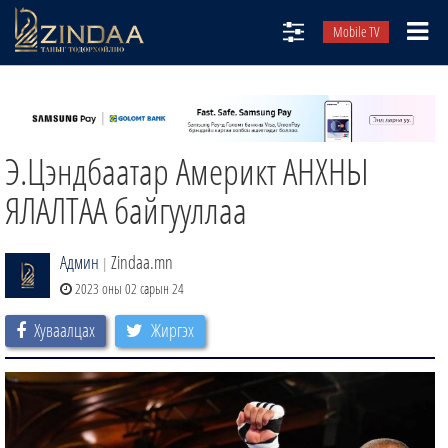
Mobile TV
НИЙТЛЭЛЧИД
ТВ8
Э.Цэндбаатар Америкт АНХНЫ
ӨГЛӨӨНИЙ СОНИН
АУДИО ЗОХИОЛ
ЯЛАЛТАА байгууллаа
ЗИНДАА СЭТГҮҮЛ
Админ
Zindaa.mn
|
2023 оны 02 сарын 24
Хуваалцах
Жиргэх