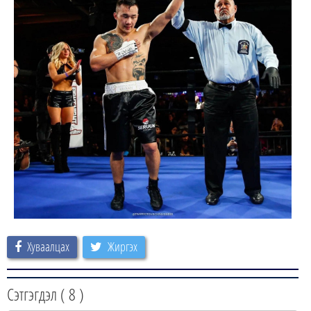
Хуваалцах
Жиргэх
Сэтгэгдэл (
8
)