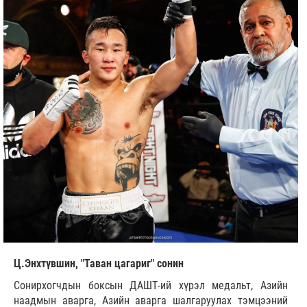
Ц.Энхтүвшин, "Таван цагариг" сонин
Сонирхогчдын боксын ДАШТ-ий хүрэл медальт, Азийн
наадмын аварга, Азийн аварга шалгаруулах тэмцээний