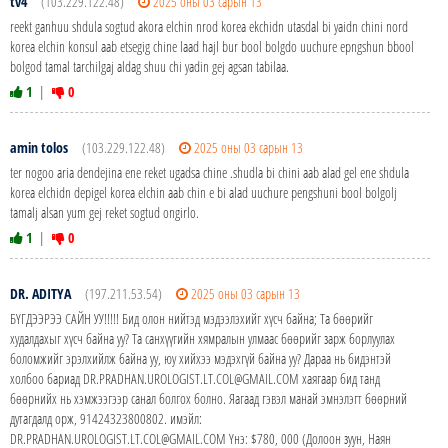
tv4
(103.229.122.48)
2025 оны 03 сарын 13
reekt ganhuu shdula sogtud akora elchin nrod korea ekchidn utasdal bi yaidn chini nord
korea elchin konsul aab etsegig chine laad hajl bur bool bolgdo uuchure epngshun bbool
bolgod tamal tarchilgaj aldag shuu chi yadin gej agsan tabilaa.
1
|
0
amin tolos
(103.229.122.48)
2025 оны 03 сарын 13
ter nogoo aria dendejina ene reket ugadsa chine .shudla bi chini aab alad gel ene shdula
korea elchidn depigel korea elchin aab chin e bi alad uuchure pengshuni bool bolgolj
tamalj alsan yum gej reket sogtud ongirlo.
1
|
0
DR. ADITYA
(197.211.53.54)
2025 оны 03 сарын 13
БҮГДЭЭРЭЭ САЙН УУ!!!!! Бид олон нийтэд мэдээлэхийг хүсч байна; Та бөөрийг
худалдахыг хүсч байна уу? Та санхүүгийн хямралын улмаас бөөрийг зарж борлуулах
боломжийг эрэлхийлж байна уу, юу хийхээ мэдэхгүй байна уу? Дараа нь бидэнтэй
холбоо бариад DR.PRADHAN.UROLOGIST.LT.COL@GMAIL.COM хаягаар бид танд
бөөрнийх нь хэмжээгээр санал болгох болно. Яагаад гэвэл манай эмнэлэгт бөөрний
дутагдалд орж, 91424323800802. имэйл:
DR.PRADHAN.UROLOGIST.LT.COL@GMAIL.COM Yнэ: $780, 000 (Долоон зуун, Наян