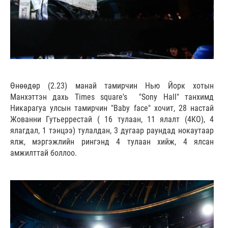
Өнөөдөр (2.23) манай тамирчин Нью Йорк хотын
Манхэттэн дахь Times square's "Sony Hall" танхимд
Никарагуа улсын тамирчин "Baby face" хочит, 28 настай
Жованни Гутьеррестай ( 16 тулаан, 11 ялалт (4КО), 4
ялагдал, 1 тэнцээ) тулалдан, 3 дугаар раундад нокаутаар
ялж, мэргэжлийн рингэнд 4 тулаан хийж, 4 ялсан
амжилттай боллоо.