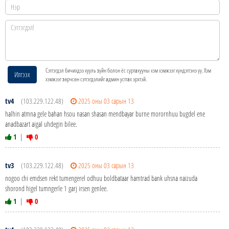
Сэтгэгдэл бичихдээ хууль зүйн болон ёс суртахууны хэм хэмжээг хүндэтгэнэ үү. Хэм
Илгээх
хэмжээг зөрчсөн сэтгэгдэлийг админ устгах эрхтэй.
tv4
(103.229.122.48)
2025 оны 03 сарын 13
halhin atmna gele bahan hsou nasan shasan mendbayar burne morornhuu bugdel ene
anadbazart aigal uhdegin bilee.
1
|
0
tv3
(103.229.122.48)
2025 оны 03 сарын 13
nogoo chi emdsen rekt tumengerel odhuu boldbataar hamtrad bank uhsna naizuda
shorond higel tumngerle 1 garj irsen genlee.
1
|
0