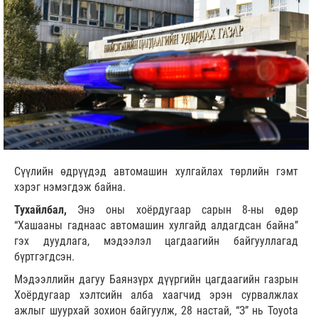
Сүүлийн өдрүүдэд автомашин хулгайлах төрлийн гэмт
хэрэг нэмэгдэж байна.
Тухайлбал,
Энэ оны хоёрдугаар сарын 8-ны өдөр
“Хашааны гаднаас автомашин хулгайд алдагдсан байна”
гэх дуудлага, мэдээлэл цагдаагийн байгууллагад
бүртгэгдсэн.
Мэдээллийн дагуу Баянзүрх дүүргийн цагдаагийн газрын
Хоёрдугаар хэлтсийн алба хаагчид эрэн сурвалжлах
ажлыг шуурхай зохион байгуулж, 28 настай, “З” нь Toyota