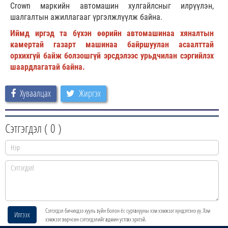
Crown маркийн автомашин хулгайлсныг илрүүлэн,
шалгалтын ажиллагааг үргэлжлүүлж байна.
Иймд иргэд та бүхэн өөрийн автомашинаа хяналтын
камертай газарт машинаа байршуулан асаалттай
орхихгүй байж болзошгүй эрсдэлээс урьдчилан сэргийлэх
шаардлагатай байна.
Хуваалцах
Жиргэх
Сэтгэгдэл (
0
)
Сэтгэгдэл бичихдээ хууль зүйн болон ёс суртахууны хэм хэмжээг хүндэтгэнэ үү. Хэм
Илгээх
хэмжээг зөрчсөн сэтгэгдэлийг админ устгах эрхтэй.