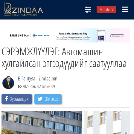
Mobile TV
НИЙТЛЭЛЧИД
ТВ8
СЭРЭМЖЛҮҮЛЭГ: Автомашин
ӨГЛӨӨНИЙ СОНИН
АУДИО ЗОХИОЛ
хулгайлсан этгээдүүдийг саатууллаа
ЗИНДАА СЭТГҮҮЛ
Б.Гантуяа
Zindaa.mn
|
2023 оны 02 сарын 09
Хуваалцах
Жиргэх