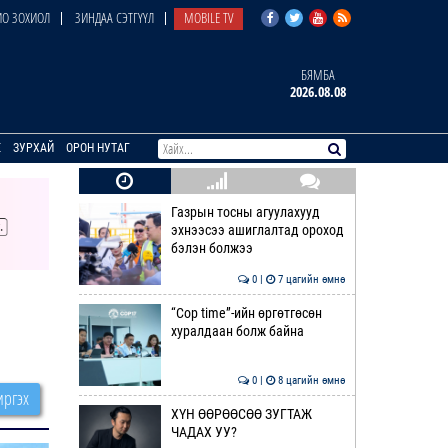
О ЗОХИОЛ
ЗИНДАА СЭТГҮҮЛ
MOBILE TV
БЯМБА
2026.08.08
E
ЗУРХАЙ
ОРОН НУТАГ
Газрын тосны агуулахууд
эхнээсээ ашиглалтад ороход
бэлэн болжээ
0 |
7 цагийн өмнө
“Cop time”-ийн өргөтгөсөн
хуралдаан болж байна
0 |
8 цагийн өмнө
ргэх
ХҮН ӨӨРӨӨСӨӨ ЗУГТАЖ
ЧАДАХ УУ?