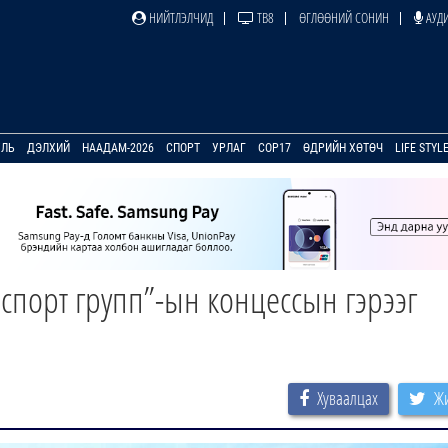
НИЙТЛЭЛЧИД
ТВ8
ӨГЛӨӨНИЙ СОНИН
АУДИ
УЛЬ
ДЭЛХИЙ
НААДАМ-2026
СПОРТ
УРЛАГ
COP17
ӨДРИЙН ХӨТӨЧ
LIFE STYL
спорт групп”-ын концессын гэрээг
Хуваалцах
Жи