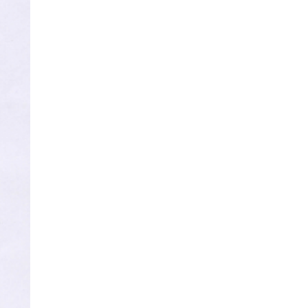
Долоодугаар сард 709,503
зөрчил бүртгэгджээ
0 |
2026-08-07
Худалдаа, үйлчилгээ
эрхлэхэд шаарддаг
давхардсан бүртгэлийг
хүчингүй б…
0 |
2026-08-07
Хилчин байлдагч галын
аюулаас нэг өрх айлыг
урьдчилан сэргийлж,
аварчэ…
0 |
2026-08-07
Буянт суманд алга болсон 10
настай охиныг эрэн хайх
ажиллагаа үргэлжил…
0 |
2026-08-07
ОБЕГ | Бүх сумд цас,
шуурганы үед зам нээх
зориулалтын техниктэй