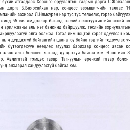
х бүхий этгээдээс Хөрөнгө оруулалтын газрын дарга С.Жавхлан
ын дарга Б.Баярсайхан нар, концесс эзэмшигчийн талаас “
омпанийн захирал Л.Нямсүрэн нар тус тус төлөөлж, гэрээ байгуул
лжинд 55 сая ам,доллар бөгөөд төслийн санхүүжилтийн эхний э
н арилжааны аль нэг банкинд байршуулж, төслийн зориулалтын
байршуулаагүй алга болжээ. Гэтэл ийм ноцтой хэрэг өдүүлсэн ко
г нь ч дурдахгүй байгаагийн цаана юу байна гэдгийг тодруулах у
ийн бүтээгдэхүүн нөөцлөх агуулах барихаар концесс авсан к
н хаяж алга болсныг яагаад дурдахгүй байгаа юм. Өнөөгийн З
ар, Авлигатай тэмцэх газар, Тагнуулын ерөнхий газар болон
үүнд анхаарал хандуулахгүй байгаа юм.