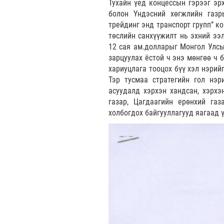
Тухайн үед концессын гэрээг эр
болон Үндэсний хөгжлийн газр
трейдинг энд транспорт групп” к
төслийн санхүүжилт нь эхний ээ
12 сая ам.долларыг Монгол Улсы
зарцуулах ёстой ч энэ мөнгөө ч 
хариуцлага тооцох бүү хэл нэрий
Тэр тусмаа стратегийн гол нэр
асуудалд хэрхэн хандсан, хэрхэ
газар, Цагдаагийн ерөнхий газ
холбогдох байгууллагууд яагаад 