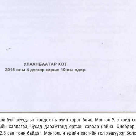
аж буй асуудлыг хөндөх нь зүйн хэрэг байх. Монгол Улс хойд х
ийн савлагаа, бусад дарамтанд өртсөн хэвээр байна. Өнөөдөр
.5 сая тонн байдаг. Монголын эдийн засгийн гол хөшүүрэг болс