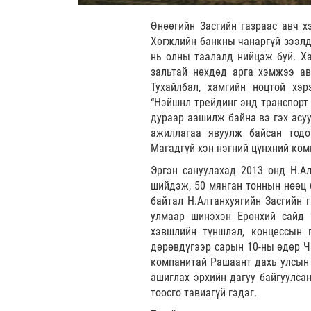
Өнөөгийн Засгийн газраас авч х
Хөгжлийн банкны чанаргүй зээлдэ
нь олны таалалд нийцэж буй. Ха
зальтай нөхдөд арга хэмжээ ав
Тухайлбал, хамгийн ноцтой хэ
“Нэйшнл трейдинг энд транспорт 
дураар аашилж байна вэ гэх асуу
ажиллагаа явуулж байсан тодо
Магадгүй хэн нэгний цүнхний ко
Эргэн сануулахад 2013 онд Н.Ал
шийдэж, 50 мянган тоннын нөөц 
байтал Н.Алтанхуягийн Засгийн г
улмаар шинэхэн Ерөнхий сайд “
хэвшлийн түншлэл, концессын 
дөрөвдүгээр сарын 10-ны өдөр Ч.
компанитай Рашаант дахь улсын н
ашиглах эрхийн дагуу байгуулсан
тоосго тавиагүй гэдэг.