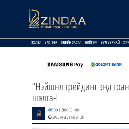
ЭХЛЭЛ
УЛС ТӨР
ЭДИЙН ЗАСАГ
НИЙГЭМ
УУЛ УУРХАЙ
ХУ
“Нэйшнл трейдинг энд тран
шалга-I
Автор
Zindaa.mn
|
2023 оны 01 сарын 26