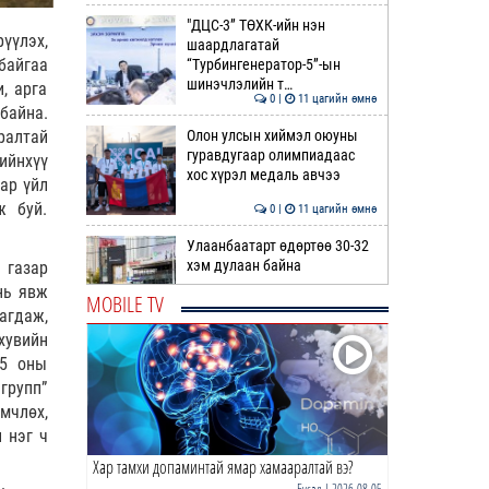
"ДЦС-3” ТӨХК-ийн нэн
үүлэх,
шаардлагатай
байгаа
“Турбингенератор-5”-ын
шинэчлэлийн т…
, арга
0 |
11 цагийн өмнө
байна.
Олон улсын хиймэл оюуны
ралтай
гуравдугаар олимпиадаас
ийнхүү
хос хүрэл медаль авчээ
ар үйл
ж буй.
0 |
11 цагийн өмнө
Улаанбаатарт өдөртөө 30-32
хэм дулаан байна
 газар
нь явж
MOBILE TV
агдаж,
0 |
12 цагийн өмнө
хувийн
ДОРНЫН ЗУРХАЙ | Морь,
15 оны
нохой жилтнээ аливаа үйлийг
групп”
хийхэд эерэг сайн
мчлөх,
0 |
12 цагийн өмнө
 нэг ч
Хар тамхи допаминтай ямар хамааралтай вэ?
ӨГЛӨӨНИЙ МЭНД!
Бусад
| 2026-08-05