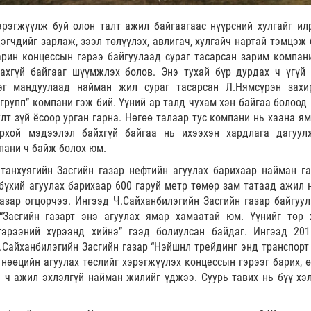
эрэгжүүлж буй олон талт ажил байгаагаас нүүрсний хулгайг илр
гчдийг зарлаж, зээл төлүүлэх, авлигач, хулгайч нартай тэмцэж 
рин концессын гэрээ байгуулаад сураг тасарсан зарим компани
ахгүй байгааг шүүмжлэх болов. Энэ тухай бүр дурдах ч үгүй 
рэг мандуулаад найман жил сураг тасарсан Л.Нямсүрэн захи
групп” компани гэж бий. Үүний ар талд чухам хэн байгаа болоод 
лт зүй ёсоор урган гарна. Нөгөө талаар тус компани нь хаана ям
рхой мэдээлэл байхгүй байгаа нь ихээхэн хардлага дагуул
мпани ч байж болох юм.
танхуягийн Засгийн газар нефтийн агуулах барихаар найман га
бүхий агуулах барихаар 600 гаруй метр төмөр зам татаад ажил 
азар огцорчээ. Ингээд Ч.Сайханбилэгийн Засгийн газар байгуул
Засгийн газарт энэ агуулах ямар хамаатай юм. Үүнийг төр 
гэрээний хүрээнд хийнэ” гээд болиулсан байдаг. Ингээд 20
Сайханбилэгийн Засгийн газар “Нэйшнл трейдинг энд транспорт 
өөцийн агуулах төслийг хэрэгжүүлэх концессын гэрээг барих, ө
 ч ажил эхлэлгүй найман жилийг үджээ. Суурь тавих нь бүү хэл