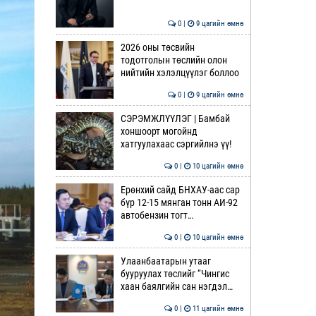
0 |
9 цагийн өмнө
2026 оны төсвийн
тодотголын төслийн олон
нийтийн хэлэлцүүлэг боллоо
0 |
9 цагийн өмнө
СЭРЭМЖЛҮҮЛЭГ | Бамбай
хоншоорт могойнд
хатгуулахаас сэргийлнэ үү!
0 |
10 цагийн өмнө
Ерөнхий сайд БНХАУ-аас сар
бүр 12-15 мянган тонн АИ-92
автобензин тогт…
0 |
10 цагийн өмнө
Улаанбаатарын утааг
бууруулах төслийг “Чингис
хаан баялгийн сан нэгдэл…
0 |
11 цагийн өмнө