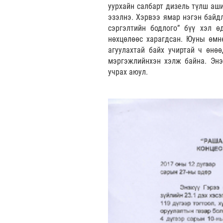
уурхайн салбарт дизель түлш аши
эзэлнэ. Хэрвээ ямар нэгэн байдл
сэргэлтийн бодлого” бүү хэл 
нөхцөлөөс харагдсан. Юуны өмнө
агуулахтай байх учиртай ч өнөө
мэргэжлийнхэн хэлж байна. Энэ
учрах аюул.