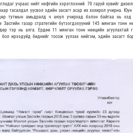
гладаг учраас нийт нефтийн хэрэглээний 70 гаруй хувийг дизел
аар тасалдал үүсвэл эдийн засагт асар их хохирол учирна. Юун
өдөр тутмын амьдралд ч аюул учирхад бэлэн байгаа нь хэд
 Засгийн газар стратегийн бүтээгдэхүүний 145 мянган тонн н
дөр тэр нь алга. Ердөө 11 мянган тонн нөөцийн агуулахтай г
 бол ирээдүйд биднийг тосож уулзах нийгэм, эдийн засагт бо