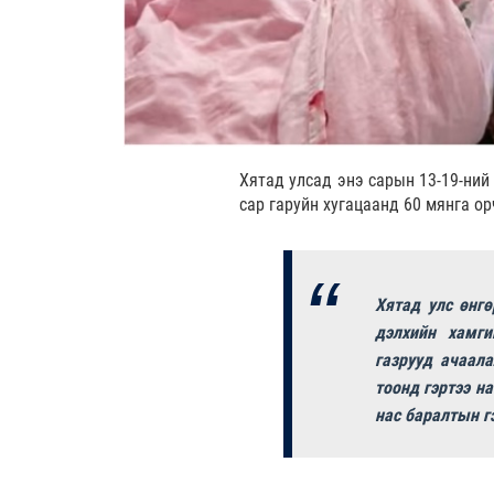
Хятад улсад энэ сарын 13-19-ний
сар гаруйн хугацаанд 60 мянга о
Хятад улс өнгө
дэлхийн хамги
газрууд ачаал
тоонд гэртээ н
нас баралтын г