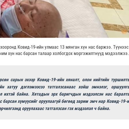
 хооронд Ковид-19-ийн улмаас 13 мянган хүн нас баржээ. Түүнээс
рчим хүн нас барсан талаар холбогдох мэргэжилтнүүд мэдээлжээ.
рсөн сарын эхээр Ковид-19-ийн хяналт, олон нийтийн туршилт
йн хатуу дэглэмээсээ татгалзсанаас хойш эмнэлэг, оршуулг
ал ихтэй байна. Хятадын эрх баригчдын мэдээлсэн нас баралт
ас барсан хүмүүсийг оруулаагүй бөгөөд зарим эмч нар Ковид-19-и
эрчилгээнд оруулахаас татгалзсан гэх мэдээлэл ч байна.