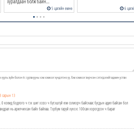
хуралдаан болж байн…
5 цагийн өмнө
6 цаги
э хууль зүйн болон ёс суртахууны хэм хэмжээг хүндэтгэнэ үү. Хэм хэмжээг зөрчсөн сэтгэгдэлийг админ устгах
3 сарын 13
й. 0 ковид бодлого ч гэх шиг хэзээ ч бүтэшгүй юм солиорч байснаас бусдын адил байсан бол
сандрал нь арилчихсан байх байлаа. Тэрбум гаруй хүнээс 100сая хорогдсон ч бараг