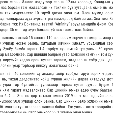
өрсөн сарын 8-наас нэгдүгээр сарын 12-ны хооронд Ковид-ын 
 нас барсан гэж мэдээлсэн нь тахлын бүх хугацаанд өмнө нь м
сан гэх мэдээллээс 10 гаруй дахин олон юм. Олон мужид орш
эд чандарлах зуух хүртэлх үнэ нэмэгдээд байгаа аж. Энэ жил Х
 барна гэж Их Британид төвтэй “Airfinity” эрүүл мэндийн фирм Ко
 өдөрт 36 мянгад хүрч болзошгүй гэж таамаглаж байна.
 аялалын эхний 15 хоногт 110 сая орчим зорчигч төмөр замаар 
 хувиар өссөн байна. Хятадын Өвчний хяналт, урьдчилан сэр
у Зунёу бямба гарагт 1.4 тэрбум хүн амтай тус улсын 80 орчи
ар мэдээлжээ. Сар шинийн баярын үеэр дэлхийн хамгийн том хү
 вирусийг хөдөө орон нутагт тарааж, халдварын хоёр дахь да
жлолын үеэр тэрбээр ийнхүү мэдэгдээд байна.
шинийн 40 хоногийн хугацаанд хоёр тэрбум гаруй зорчигч дот
 нь, тахал дэгдсэнээс хойш гурван жилийн дараа хятадууд до
х удаа гэр бүлтэйгээ уулзахаар төрөлх нутаг руугаа буцаж 
 ням гарагт мэдээлснээр Сар шинийн өмнөх өдөр буюу баасан 
сэн байна. Энэ нь цар тахлын өмнөх 2019 оны мөн өдрийн аял
ныхоос 50.8 хувиар олон байна. Сар шинийн баяр эхлэхийн өмнө
 756 мянган хүн агаараар аялсан байна. Тус улсын авто тээврийн
 тээвэрлэсэн нь 2022 оныхоос 55.1 хувиар олон байна.