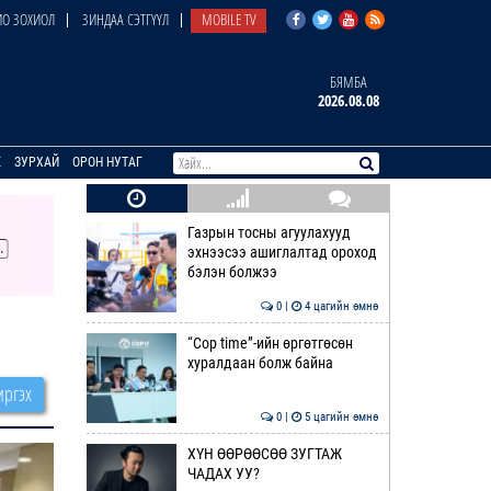
О ЗОХИОЛ
ЗИНДАА СЭТГҮҮЛ
MOBILE TV
БЯМБА
2026.08.08
E
ЗУРХАЙ
ОРОН НУТАГ
Газрын тосны агуулахууд
эхнээсээ ашиглалтад ороход
бэлэн болжээ
0 |
4 цагийн өмнө
“Cop time”-ийн өргөтгөсөн
хуралдаан болж байна
ргэх
0 |
5 цагийн өмнө
ХҮН ӨӨРӨӨСӨӨ ЗУГТАЖ
ЧАДАХ УУ?