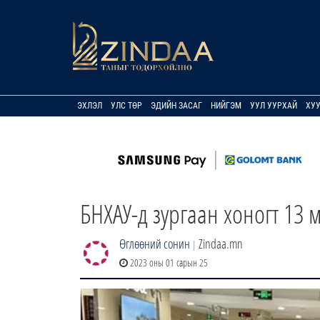
ЭХЛЭЛ
УЛС ТӨР
ЭДИЙН ЗАСАГ
НИЙГЭМ
УУЛ УУРХАЙ
ХУ
БНХАУ-д зургаан хоногт 13
Өглөөний сонин
Zindaa.mn
|
2023 оны 01 сарын 25