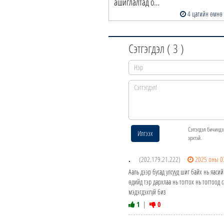
ашиглалтад о…
4 цагийн өмнө
Сэтгэгдэл (
3
)
Сэтгэгдэл бичихдэ
Илгээх
эрхтэй.
.
(202.179.21.222)
2025 оны 0
Ааль дээр бусад улсууд шиг байх нь яаси
өдийд тэр дархлаа нь тогтох нь тогтоод 
мэдэгдэхгүй биз
1
|
0