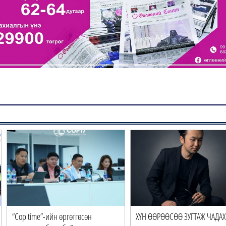
“Cop time”-ийн өргөтгөсөн
ХҮН ӨӨРӨӨСӨӨ ЗУГТАЖ ЧАДАХ 