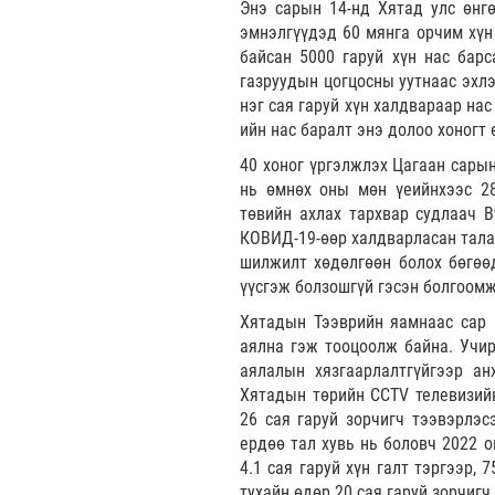
Энэ сарын 14-нд Хятад улс өнг
эмнэлгүүдэд 60 мянга орчим хүн
байсан 5000 гаруй хүн нас бар
газруудын цогцосны уутнаас эхлэ
нэг сая гаруй хүн халдвараар нас
ийн нас баралт энэ долоо хоногт
40 хоног үргэлжлэх Цагаан сарын
нь өмнөх оны мөн үеийнхээс 28
төвийн ахлах тархвар судлаач В
КОВИД-19-өөр халдварласан тала
шилжилт хөдөлгөөн болох бөгөөд
үүсгэж болзошгүй гэсэн болгоом
Хятадын Тээврийн яамнаас сар 
аялна гэж тооцоолж байна. Учир
аялалын хязгаарлалтгүйгээр ан
Хятадын төрийн CCTV телевизийн
26 сая гаруй зорчигч тээвэрлэ
ердөө тал хувь нь боловч 2022 о
4.1 сая гаруй хүн галт тэргээр,
тухайн өдөр 20 сая гаруй зорчигч