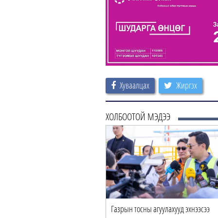
Хуваалцах
Жиргэх
ХОЛБООТОЙ МЭДЭЭ
Газрын тосны агуулахууд эхнээсээ