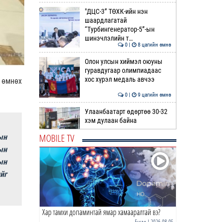
"ДЦС-3” ТӨХК-ийн нэн
шаардлагатай
“Турбингенератор-5”-ын
шинэчлэлийн т…
0 |
8 цагийн өмнө
Олон улсын хиймэл оюуны
гуравдугаар олимпиадаас
хос хүрэл медаль авчээ
 өмнөх
0 |
9 цагийн өмнө
Улаанбаатарт өдөртөө 30-32
хэм дулаан байна
MOBILE TV
ын
0 |
9 цагийн өмнө
ын
ын
ДОРНЫН ЗУРХАЙ | Морь,
нохой жилтнээ аливаа үйлийг
йг
хийхэд эерэг сайн
0 |
10 цагийн өмнө
Хар тамхи допаминтай ямар хамааралтай вэ?
ӨГЛӨӨНИЙ МЭНД!
Бусад
| 2026-08-05