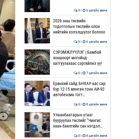
0 |
6 цагийн өмнө
2026 оны төсвийн
тодотголын төслийн олон
нийтийн хэлэлцүүлэг боллоо
0 |
6 цагийн өмнө
СЭРЭМЖЛҮҮЛЭГ | Бамбай
хоншоорт могойнд
хатгуулахаас сэргийлнэ үү!
0 |
7 цагийн өмнө
Ерөнхий сайд БНХАУ-аас сар
бүр 12-15 мянган тонн АИ-92
автобензин тогт…
0 |
8 цагийн өмнө
Улаанбаатарын утааг
бууруулах төслийг “Чингис
хаан баялгийн сан нэгдэл…
0 |
8 цагийн өмнө