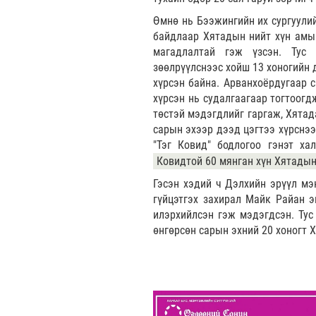
Өмнө нь Бээжингийн их сургуулий
байдлаар Хятадын нийт хүн амын
магадлалтай гэж үзсэн. Тус 
зөөлрүүлснээс хойш 13 хоногийн 
хүрсэн байна. Арванхоёрдугаар с
хүрсэн нь судалгаагаар тогтоогд
төстэй мэдэгдлийг гаргаж, Хятад
сарын эхээр дээд цэгтээ хүрснээ
"Тэг Ковид" бодлогоо гэнэт ха
Ковидтой 60 мянган хүн Хятады
Гэсэн хэдий ч Дэлхийн эрүүл мэ
гүйцэтгэх захирал Майк Райан э
илэрхийлсэн гэж мэдэгдсэн. Тус
өнгөрсөн сарын эхний 20 хоногт Х