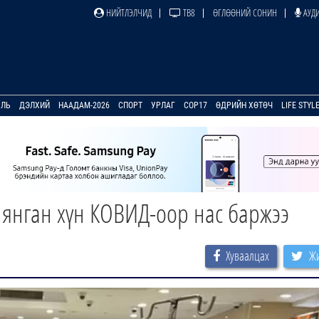
НИЙТЛЭЛЧИД
ТВ8
ӨГЛӨӨНИЙ СОНИН
АУДИ
УЛЬ
ДЭЛХИЙ
НААДАМ-2026
СПОРТ
УРЛАГ
COP17
ӨДРИЙН ХӨТӨЧ
LIFE STYL
 мянган хүн КОВИД-оор нас баржээ
Хуваалцах
Жи