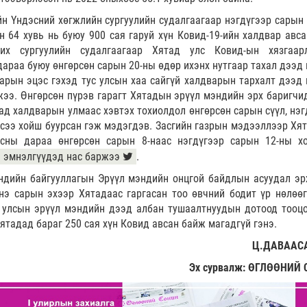
н Үндэсний хөгжлийн сургуулийн судалгаагаар нэгдүгээр сарын 
 64 хувь нь буюу 900 сая гаруй хүн Ковид-19-ийн халдвар авса
их сургуулийн судалгаагаар Хятад улс Ковид-ын хязгаар
дараа буюу өнгөрсөн сарын 20-ны өдөр ихэнх нутгаар тахал дээд 
арын эцэс гэхэд тус улсын хаа сайгүй халдварын тархалт дээд 
жээ. Өнгөрсөн пүрэв гарагт Хятадын эрүүл мэндийн эрх баригчи
ад халдварын улмаас хэвтэх тохиолдол өнгөрсөн сарын сүүл, нэг
сээ хойш буурсан гэж мэдэгдэв. Засгийн газрын мэдээллээр Хят
лсны дараа өнгөрсөн сарын 8-наас нэгдүгээр сарын 12-ны х
н эмнэлгүүдэд нас баржээ
.
ндийн байгууллагын Эрүүл мэндийн онцгой байдлын асуудал эр
нэ сарын эхээр Хятадаас гаргасан тоо өвчний бодит үр нөлөөг
 улсын эрүүл мэндийн дээд албан тушаалтнуудын дотоод тооцо
ятадад бараг 250 сая хүн Ковид авсан байж магадгүй гэнэ.
Ц.ДАВААС
Эх сурвалж: ӨГЛӨӨНИЙ