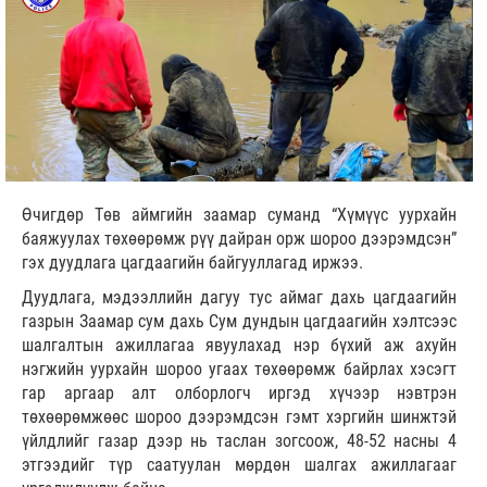
Өчигдөр Төв аймгийн заамар суманд “Хүмүүс уурхайн
баяжуулах төхөөрөмж рүү дайран орж шороо дээрэмдсэн”
гэх дуудлага цагдаагийн байгууллагад иржээ.
Дуудлага, мэдээллийн дагуу тус аймаг дахь цагдаагийн
газрын Заамар сум дахь Сум дундын цагдаагийн хэлтсээс
шалгалтын ажиллагаа явуулахад нэр бүхий аж ахуйн
нэгжийн уурхайн шороо угаах төхөөрөмж байрлах хэсэгт
гар аргаар алт олборлогч иргэд хүчээр нэвтрэн
төхөөрөмжөөс шороо дээрэмдсэн гэмт хэргийн шинжтэй
үйлдлийг газар дээр нь таслан зогсоож, 48-52 насны 4
этгээдийг түр саатуулан мөрдөн шалгах ажиллагааг