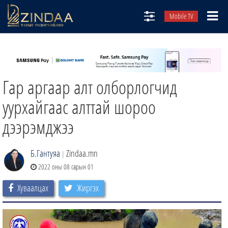
Mobile TV
НИЙТЛЭЛЧИД
ТВ8
Гар аргаар алт олборлогчид
ӨГЛӨӨНИЙ СОНИН
АУДИО ЗОХИОЛ
уурхайгаас алттай шороо
ЗИНДАА СЭТГҮҮЛ
дээрэмджээ
Б.Гантуяа
Zindaa.mn
|
2022 оны 08 сарын 01
Хуваалцах
Жиргэх