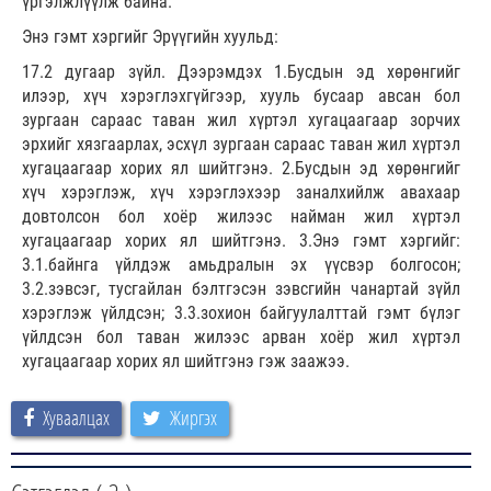
үргэлжлүүлж байна.
Энэ гэмт хэргийг Эрүүгийн хуульд:
17.2 дугаар зүйл. Дээрэмдэх 1.Бусдын эд хөрөнгийг
илээр, хүч хэрэглэхгүйгээр, хууль бусаар авсан бол
зургаан сараас таван жил хүртэл хугацаагаар зорчих
эрхийг хязгаарлах, эсхүл зургаан сараас таван жил хүртэл
хугацаагаар хорих ял шийтгэнэ. 2.Бусдын эд хөрөнгийг
хүч хэрэглэж, хүч хэрэглэхээр заналхийлж авахаар
довтолсон бол хоёр жилээс найман жил хүртэл
хугацаагаар хорих ял шийтгэнэ. 3.Энэ гэмт хэргийг:
3.1.байнга үйлдэж амьдралын эх үүсвэр болгосон;
3.2.зэвсэг, тусгайлан бэлтгэсэн зэвсгийн чанартай зүйл
хэрэглэж үйлдсэн; 3.3.зохион байгуулалттай гэмт бүлэг
үйлдсэн бол таван жилээс арван хоёр жил хүртэл
хугацаагаар хорих ял шийтгэнэ гэж заажээ.
Хуваалцах
Жиргэх