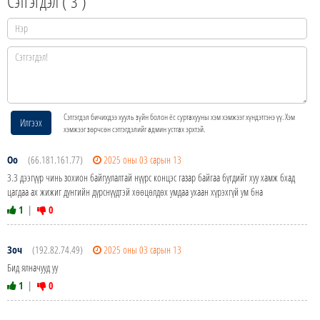
Сэтгэгдэл (
3
)
Сэтгэгдэл бичихдээ хууль зүйн болон ёс суртахууны хэм хэмжээг хүндэтгэнэ үү. Хэм
Илгээх
хэмжээг зөрчсөн сэтгэгдэлийг админ устгах эрхтэй.
Оо
(66.181.161.77)
2025 оны 03 сарын 13
3.3 дээгүүр чинь зохион байгуулалтай нүүрс концэс газар байгаа бүгдийг хуу хамж бхад
цагдаа ах жижиг дунгийн дүрснүүдтэй хөөцөлдөх умдаа ухаан хүрэхгүй ум бна
1
|
0
Зоч
(192.82.74.49)
2025 оны 03 сарын 13
Бид ялначууд уу
1
|
0