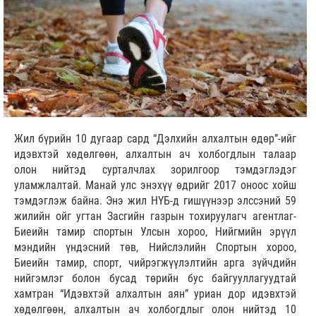
Жил бүрийн 10 дугаар сард “Дэлхийн алхалтын өдөр”-ийг
идэвхтэй хөдөлгөөн, алхалтын ач холбогдлын талаар
олон нийтэд сурталчлах зорилгоор тэмдэглэдэг
уламжлалтай. Манай улс энэхүү өдрийг 2017 оноос хойш
тэмдэглэж байна. Энэ жил НҮБ-д гишүүнээр элссэний 59
жилийн ойг угтан Засгийн газрын тохируулагч агентлаг-
Биеийн тамир спортын Улсын хороо, Нийгмийн эрүүл
мэндийн үндэсний төв, Нийслэлийн Спортын хороо,
Биеийн тамир, спорт, чийрэгжүүлэлтийн арга зүйчдийн
нийгэмлэг болон бусад төрийн бус байгууллагуудтай
хамтран “Идэвхтэй алхалтын аян” уриан дор идэвхтэй
хөдөлгөөн, алхалтын ач холбогдлыг олон нийтэд 10