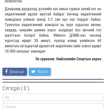
холбоотой.
Дашрамд дурдахад дэлхийн хүн амын гурван хүний нэг нь
хөдөлгөөний идэвх муутай байдаг бөгөөд хөдөлгөөний
хомсдлын улмаас жилд 3.2 сая хүн нас бардаг байна.
Түүнчлэн хөдөлгөөний хомсдол нь зүрх судасны өвчин,
хавдар, чихрийн шижин зэрэг халдварт бус өвчний гол
шалтгаан болдог байна. Иймээс ДЭМБ-аас насанд
хүрэгсэд өдөрт 30 минут, хүүхэд өсвөр үеийнхэн 60
минутын хугацаатай идэвхтэй хөдөлгөөн хийх эсвэл өдөрт
10 000 алхахыг зөвлөдөг.
Эх сурвалж: Нийслэлийн Спортын хороо
Хуваалцах
Жиргэх
Сэтгэгдэл (
0
)