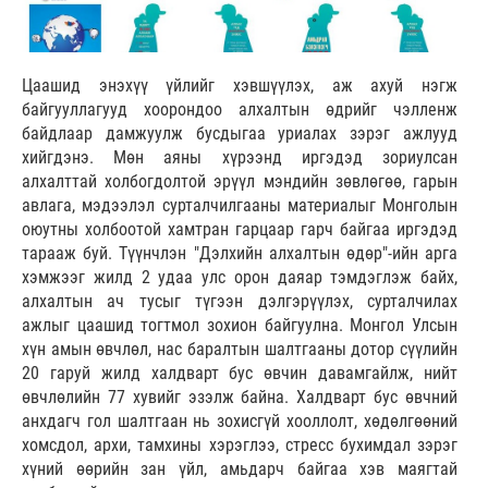
Цаашид энэхүү үйлийг хэвшүүлэх, аж ахуй нэгж
байгууллагууд хоорондоо алхалтын өдрийг чэлленж
байдлаар дамжуулж бусдыгаа уриалах зэрэг ажлууд
хийгдэнэ. Мөн аяны хүрээнд иргэдэд зориулсан
алхалттай холбогдолтой эрүүл мэндийн зөвлөгөө, гарын
авлага, мэдээлэл сурталчилгааны материалыг Монголын
оюутны холбоотой хамтран гарцаар гарч байгаа иргэдэд
тарааж буй. Түүнчлэн "Дэлхийн алхалтын өдөр"-ийн арга
хэмжээг жилд 2 удаа улс орон даяар тэмдэглэж байх,
алхалтын ач тусыг түгээн дэлгэрүүлэх, сурталчилах
ажлыг цаашид тогтмол зохион байгуулна. Монгол Улсын
хүн амын өвчлөл, нас баралтын шалтгааны дотор сүүлийн
20 гаруй жилд халдварт бус өвчин давамгайлж, нийт
өвчлөлийн 77 хувийг эзэлж байна. Халдварт бус өвчний
анхдагч гол шалтгаан нь зохисгүй хооллолт, хөдөлгөөний
хомсдол, архи, тамхины хэрэглээ, стресс бухимдал зэрэг
хүний өөрийн зан үйл, амьдарч байгаа хэв маягтай