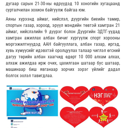
дугаар сарын 21-30-ны өдрүүдэд 10 хоногийн хугацаанд
сурталчилан зохион байгуулж байгаа юм.
Аяны хүрээнд аймаг, нийслэл, дүүргийн биеийн тамир,
спортын газар, хороод, эрүүл мэндийн төвтэй хамтран 21
аймаг, нийслэлийн 9 дүүрэг болон Дүүргийн ЗДТГ-уудад
хамтран ажиллах албан бичиг хүргүүлж спорт хорооны
мэргэжилтнүүдэд ААН байгууллага, албан газар, иргэд,
хувь хүмүүсийг идэвхтэй оролцуулах талаар чиглэл өгсний
дагуу төрийн албан хаагчид өдөрт 10 000 алхам алхах,
алхаж ажилдаа ирж очих, цахилгаан шатаар бус шатаар,
машинаар биш явганаар зорчих зэрэг үйлийг дадал
болгох эхлэл тавигдлаа.