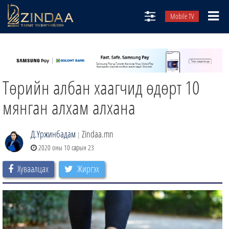
Mobile TV
НИЙТЛЭЛЧИД
ТВ8
Төрийн албан хаагчид өдөрт 10
ӨГЛӨӨНИЙ СОНИН
АУДИО ЗОХИОЛ
мянган алхам алхана
ЗИНДАА СЭТГҮҮЛ
Д.Үржинбадам
Zindaa.mn
|
2020 оны 10 сарын 23
Хуваалцах
Жиргэх