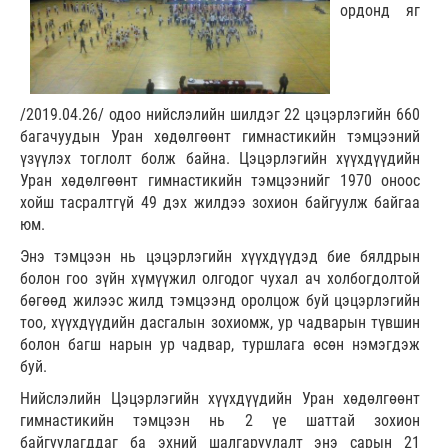
ордонд яг
/2019.04.26/ одоо нийслэлийн шилдэг 22 цэцэрлэгийн 660
багачуудын Уран хөдөлгөөнт гимнастикийн тэмцээний
үзүүлэх тоглолт болж байна. Цэцэрлэгийн хүүхдүүдийн
Уран хөдөлгөөнт гимнастикийн тэмцээнийг 1970 оноос
хойш тасралтгүй 49 дэх жилдээ зохион байгуулж байгаа
юм.
Энэ тэмцээн нь цэцэрлэгийн хүүхдүүдэд бие бялдрын
болон гоо зүйн хүмүүжил олгодог чухал ач холбогдолтой
бөгөөд жилээс жилд тэмцээнд оролцож буй цэцэрлэгийн
тоо, хүүхдүүдийн дасгалын зохиомж, ур чадварын түвшин
болон багш нарын ур чадвар, туршлага өсөн нэмэгдэж
буй.
Нийслэлийн Цэцэрлэгийн хүүхдүүдийн Уран хөдөлгөөнт
гимнастикийн тэмцээн нь 2 үе шаттай зохион
байгуулагддаг ба эхний шалгаруулалт энэ сарын 21