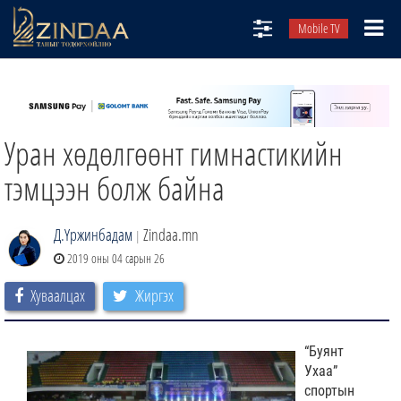
Mobile TV
НИЙТЛЭЛЧИД
ТВ8
Уран хөдөлгөөнт гимнастикийн
ӨГЛӨӨНИЙ СОНИН
АУДИО ЗОХИОЛ
тэмцээн болж байна
ЗИНДАА СЭТГҮҮЛ
Д.Үржинбадам
Zindaa.mn
|
2019 оны 04 сарын 26
Хуваалцах
Жиргэх
“Буянт
Ухаа”
спортын