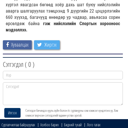
хүртэл явагдсан бөгөөд хоёр дахь шат буюу нийслэлийн
аварга шалгаруулах тэмцээнд 9 дүүргийн 22 цэцэрлэгийн
660 хүүхэд, багачууд өнөөдөр ур чадвар, авьяасаа сорин
өрсөлдөж байна
гэж н
ийслэлийн Спортын хорооноос
мэдээллээ.
Хуваалцах
Жиргэх
Сэтгэгдэл (
0
)
Сэтгэгдэл бичихдээ хууль зүйн болон ёс суртахууны хэм хэмжээг хүндэтгэнэ үү. Хэм
Илгээх
хэмжээг зөрчсөн сэтгэгдэлийг админ устгах эрхтэй.
Сурталчилгаа байршуулах
Холбоо барих
Бидний тухай
Лого татах