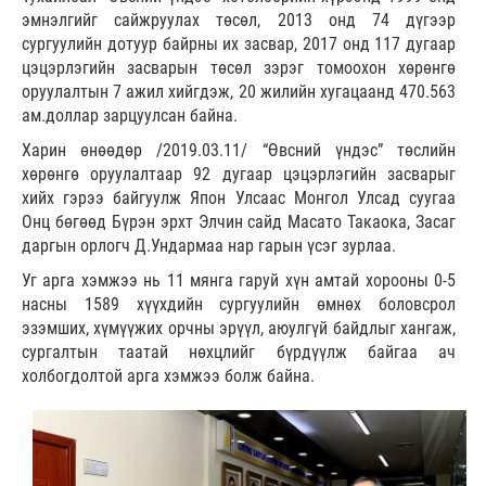
эмнэлгийг сайжруулах төсөл, 2013 онд 74 дүгээр
сургуулийн дотуур байрны их засвар, 2017 онд 117 дугаар
цэцэрлэгийн засварын төсөл зэрэг томоохон хөрөнгө
оруулалтын 7 ажил хийгдэж, 20 жилийн хугацаанд 470.563
ам.доллар зарцуулсан байна.
Харин өнөөдөр /2019.03.11/ “Өвсний үндэс” төслийн
хөрөнгө оруулалтаар 92 дугаар цэцэрлэгийн засварыг
хийх гэрээ байгуулж Япон Улсаас Монгол Улсад суугаа
Онц бөгөөд Бүрэн эрхт Элчин сайд Масато Такаока, Засаг
даргын орлогч Д.Ундармаа нар гарын үсэг зурлаа.
Уг арга хэмжээ нь 11 мянга гаруй хүн амтай хорооны 0-5
насны 1589 хүүхдийн сургуулийн өмнөх боловсрол
эзэмших, хүмүүжих орчны эрүүл, аюулгүй байдлыг хангаж,
сургалтын таатай нөхцлийг бүрдүүлж байгаа ач
холбогдолтой арга хэмжээ болж байна.