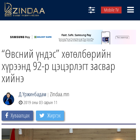
Mobile TV
НИЙТЛЭЛЧИД
ТВ8
“Өвсний үндэс” хөтөлбөрийн
ӨГЛӨӨНИЙ СОНИН
АУДИО ЗОХИОЛ
хүрээнд 92-р цэцэрлэгт засвар
ЗИНДАА СЭТГҮҮЛ
хийнэ
Д.Үржинбадам
Zindaa.mn
|
2019 оны 03 сарын 11
Хуваалцах
Жиргэх