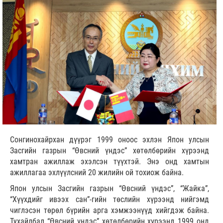
Сонгинохайрхан дүүрэг 1999 оноос эхлэн Япон улсын
Засгийн газрын “Өвсний үндэс” хөтөлбөрийн хүрээнд
хамтран ажиллаж эхэлсэн түүхтэй. Энэ онд хамтын
ажиллагаа эхлүүлсний 20 жилийн ой тохиож байна.
Япон улсын Засгийн газрын “Өвсний үндэс”, “Жайка”,
“Хүүхдийг ивээх сан”-гийн төслийн хүрээнд нийгэмд
чиглэсэн төрөл бүрийн арга хэмжээнүүд хийгдэж байна.
Тухайлбал “Өвсний үндэс” хөтөлбөрийн хүрээнд 1999 онд