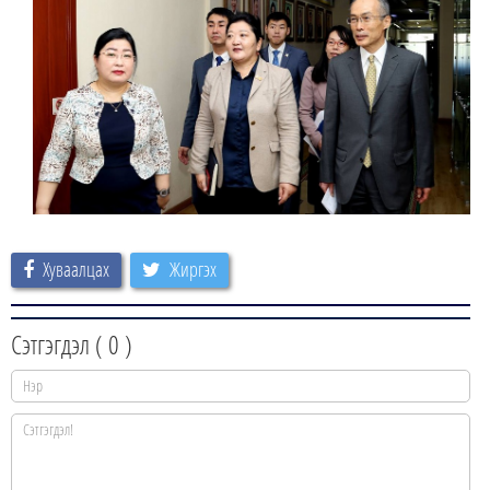
Хуваалцах
Жиргэх
Сэтгэгдэл (
0
)