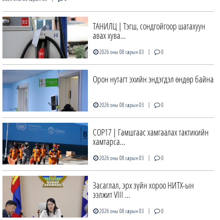
ТАНИЛЦ | Тэгш, сондгойгоор шатахуун
авах хува…
|
2026 оны 08 сарын 03
0
Орон нутагт эхийн эндэгдэл өндөр байна
|
2026 оны 08 сарын 03
0
COP17 | Гамшгаас хамгаалах тактикийн
хамтарса…
|
2026 оны 08 сарын 03
0
Засаглал, эрх зүйн хороо НИТХ-ын
ээлжит VIII …
|
2026 оны 08 сарын 03
0