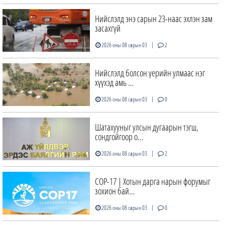
Нийслэлд энэ сарын 23-наас эхлэн зам
засахгүй
|
2026 оны 08 сарын 03
2
Нийслэлд болсон үерийн улмаас нэг
хүүхэд амь …
|
2026 оны 08 сарын 03
0
Шатахууныг улсын дугаарын тэгш,
сондгойгоор о…
|
2026 оны 08 сарын 03
2
COP-17 | Хотын дарга нарын форумыг
зохион бай…
|
2026 оны 08 сарын 03
0