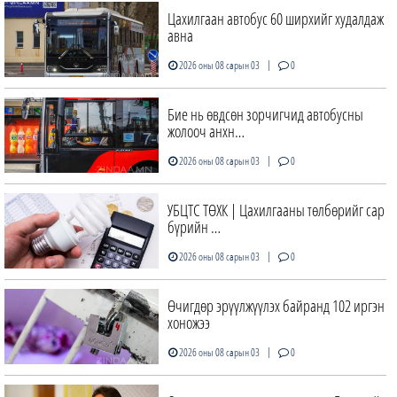
Цахилгаан автобус 60 ширхийг худалдаж
авна
|
2026 оны 08 сарын 03
0
Бие нь өвдсөн зорчигчид автобусны
жолооч анхн…
|
2026 оны 08 сарын 03
0
УБЦТС ТӨХК | Цахилгааны төлбөрийг сар
бүрийн …
|
2026 оны 08 сарын 03
0
Өчигдөр эрүүлжүүлэх байранд 102 иргэн
хоножээ
|
2026 оны 08 сарын 03
0