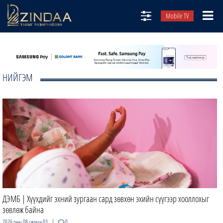
Mobile TV
НИЙТЛЭЛЧИД
ТВ8
НИЙГЭМ
ӨГЛӨӨНИЙ СОНИН
АУДИО ЗОХИОЛ
ЗИНДАА СЭТГҮҮЛ
ДЭМБ | Хүүхдийг эхний зургаан сард зөвхөн эхийн сүүгээр хооллохыг
зөвлөж байна
|
2026 оны 08 сарын 03
0