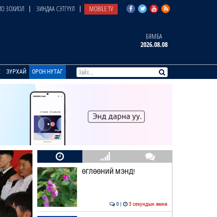
О ЗОХИОЛ
ЗИНДАА СЭТГҮҮЛ
MOBILE TV
БЯМБА
2026.08.08
E
ЗУРХАЙ
ОРОН НУТАГ
ӨГЛӨӨНИЙ МЭНД!
0 |
3 секундын өмнө