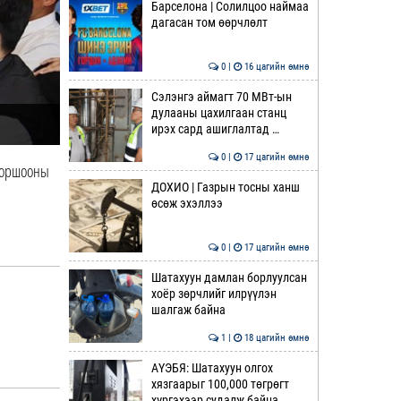
Барселона | Солилцоо наймаа
дагасан том өөрчлөлт
0 |
16 цагийн өмнө
Сэлэнгэ аймагт 70 МВт-ын
дулааны цахилгаан станц
ирэх сард ашиглалтад …
0 |
17 цагийн өмнө
 хоршооны
ДОХИО | Газрын тосны ханш
өсөж эхэллээ
0 |
17 цагийн өмнө
Шатахуун дамлан борлуулсан
хоёр зөрчлийг илрүүлэн
шалгаж байна
1 |
18 цагийн өмнө
АҮЭБЯ: Шатахуун олгох
хязгаарыг 100,000 төгрөгт
хүргэхээр судалж байна