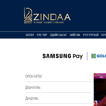
ЭХЛЭЛ
УЛС ТӨР
ЭДИЙН ЗАСАГ
НИЙГЭМ
УУЛ УУРХАЙ
ХУ
ОРОН НУТАГ
Дорноговь
Дундговь