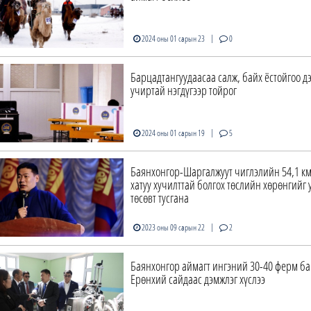
|
2024 оны 01 сарын 23
0
Барцадтангуудаасаа салж, байх ёстойгоо д
учиртай нэгдүгээр тойрог
|
2024 оны 01 сарын 19
5
Баянхонгор-Шаргалжуут чиглэлийн 54,1 к
хатуу хучилттай болгох төслийн хөрөнгийг
төсөвт тусгана
|
2023 оны 09 сарын 22
2
Баянхонгор аймагт ингэний 30-40 ферм ба
Ерөнхий сайдаас дэмжлэг хүслээ