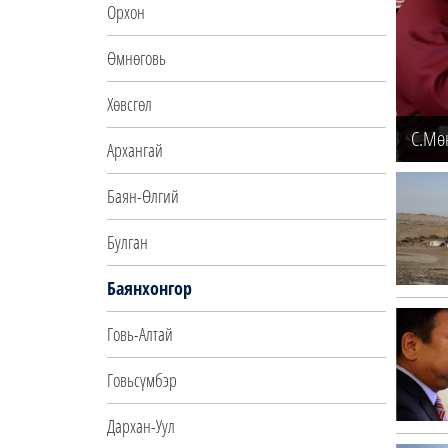
Орхон
Өмнөговь
Хөвсгөл
С.Мөн
Архангай
Баян-Өлгий
Булган
Баянхонгор
Говь-Алтай
Говьсүмбэр
Дархан-Уул