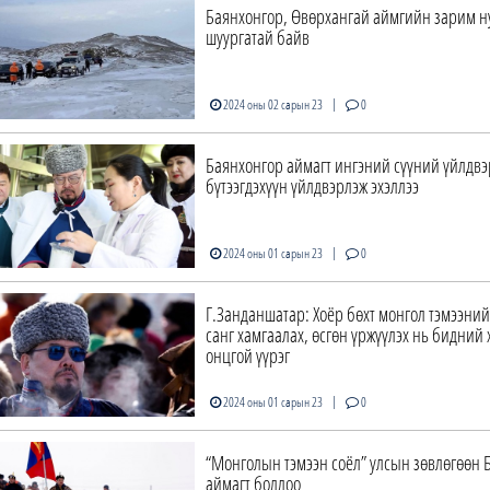
Баянхонгор, Өвөрхангай аймгийн зарим н
шуургатай байв
|
2024 оны 02 сарын 23
0
Баянхонгор аймагт ингэний сүүний үйлдвэ
бүтээгдэхүүн үйлдвэрлэж эхэллээ
|
2024 оны 01 сарын 23
0
Г.Занданшатар: Хоёр бөхт монгол тэмээни
санг хамгаалах, өсгөн үржүүлэх нь бидний 
онцгой үүрэг
|
2024 оны 01 сарын 23
0
“Монголын тэмээн соёл” улсын зөвлөгөөн 
аймагт боллоо