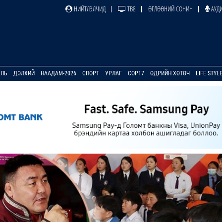
НИЙТЛЭЛЧИД
ТВ8
ӨГЛӨӨНИЙ СОНИН
АУДИ
УЛЬ
ДЭЛХИЙ
НААДАМ-2026
СПОРТ
УРЛАГ
COP17
ӨДРИЙН ХӨТӨЧ
LIFE STYL