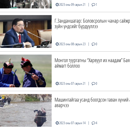
|
2023 оны 09 сарын 21
1
Г.Занданшатар: Боловсролын чанар сайжр
зүйн үндсийг бүрдүүллээ
|
2023 оны 08 сарын 23
0
Монгол туургатны “Харвуул их наадам” Ба
аймагт боллоо
|
2023 оны 07 сарын 21
0
Машинтайгаа усанд боогдсон таван хүний
аварчээ
|
2023 оны 07 сарын 14
4