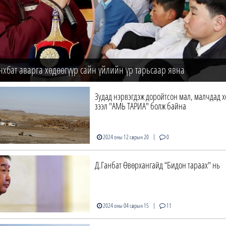
хбат аварга хөдөөгүүр сайн үйлийн үр тарьсаар явна
Зудад нэрвэгдэж доройтсон мал, малчдад
зээл "АМЬ ТАРИА" болж байна
|
2024 оны 12 сарын 20
0
Д.Ганбат Өвөрхангайд “Бидон тараах" нь
|
2024 оны 04 сарын 15
11