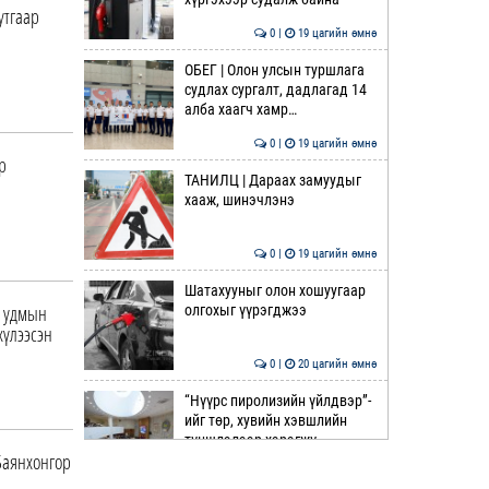
утгаар
0 |
19 цагийн өмнө
ОБЕГ | Олон улсын туршлага
судлах сургалт, дадлагад 14
алба хаагч хамр…
0 |
19 цагийн өмнө
р
ТАНИЛЦ | Дараах замуудыг
хааж, шинэчлэнэ
0 |
19 цагийн өмнө
Шатахууныг олон хошуугаар
й удмын
олгохыг үүрэгджээ
хүлээсэн
0 |
20 цагийн өмнө
“Нүүрс пиролизийн үйлдвэр”-
ийг төр, хувийн хэвшлийн
түншлэлээр хэрэгжү…
Баянхонгор
0 |
20 цагийн өмнө