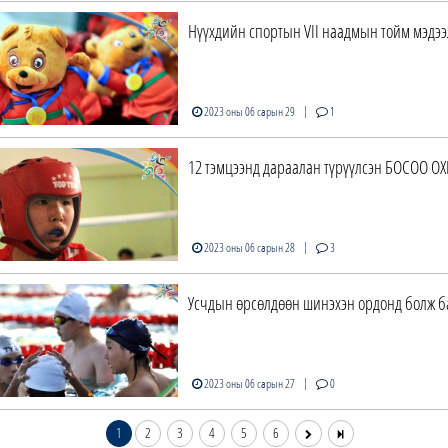
Hүүхдийн спортын VII наадмын тойм мэдээ
|
2023 оны 06 сарын 29
1
12 тэмцээнд дараалан түрүүлсэн БОСОО О
|
2023 оны 06 сарын 28
3
Усчдын өрсөлдөөн шинэхэн ордонд болж 
|
2023 оны 06 сарын 27
0
1
2
3
4
5
6