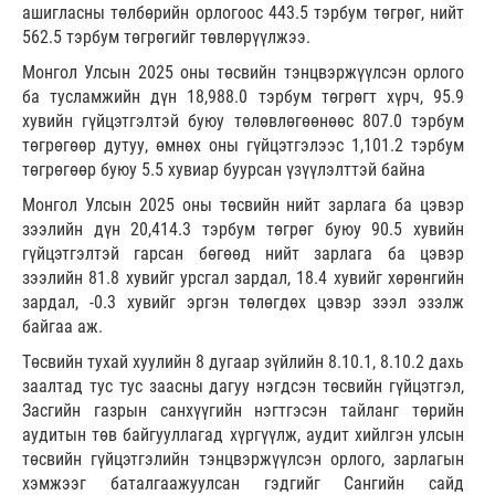
ашигласны төлбөрийн орлогоос 443.5 тэрбум төгрөг, нийт
562.5 тэрбум төгрөгийг төвлөрүүлжээ.
Монгол Улсын 2025 оны төсвийн тэнцвэржүүлсэн орлого
ба тусламжийн дүн 18,988.0 тэрбум төгрөгт хүрч, 95.9
хувийн гүйцэтгэлтэй буюу төлөвлөгөөнөөс 807.0 тэрбум
төгрөгөөр дутуу, өмнөх оны гүйцэтгэлээс 1,101.2 тэрбум
төгрөгөөр буюу 5.5 хувиар буурсан үзүүлэлттэй байна
Монгол Улсын 2025 оны төсвийн нийт зарлага ба цэвэр
зээлийн дүн 20,414.3 тэрбум төгрөг буюу 90.5 хувийн
гүйцэтгэлтэй гарсан бөгөөд нийт зарлага ба цэвэр
зээлийн 81.8 хувийг урсгал зардал, 18.4 хувийг хөрөнгийн
зардал, -0.3 хувийг эргэн төлөгдөх цэвэр зээл эзэлж
байгаа аж.
Төсвийн тухай хуулийн 8 дугаар зүйлийн 8.10.1, 8.10.2 дахь
заалтад тус тус заасны дагуу нэгдсэн төсвийн гүйцэтгэл,
Засгийн газрын санхүүгийн нэгтгэсэн тайланг төрийн
аудитын төв байгууллагад хүргүүлж, аудит хийлгэн улсын
төсвийн гүйцэтгэлийн тэнцвэржүүлсэн орлого, зарлагын
хэмжээг баталгаажуулсан гэдгийг Сангийн сайд