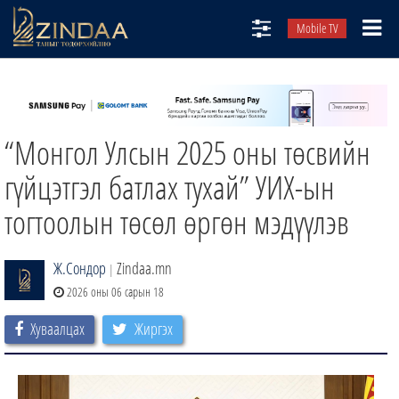
Mobile TV
НИЙТЛЭЛЧИД
ТВ8
“Монгол Улсын 2025 оны төсвийн
ӨГЛӨӨНИЙ СОНИН
АУДИО ЗОХИОЛ
гүйцэтгэл батлах тухай” УИХ-ын
ЗИНДАА СЭТГҮҮЛ
тогтоолын төсөл өргөн мэдүүлэв
Ж.Сондор
Zindaa.mn
|
2026 оны 06 сарын 18
Хуваалцах
Жиргэх