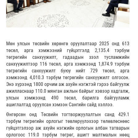
Мөн улсын төсвийн хөрөнгө оруулалтаар 2025 онд 613
төсөл, арга хэмжээний гүйцэтгэлд 2,135.4 тэрбум
төгрөгийн санхүүжилт, гадаадын зээл тусламжийн
санхүүжилтээр 116 төсөл, арга хэмжээнд 1,874.9 тэрбум
төгрөгийн санхүүжилт буюу нийт 729 төсөл, арга
хэмжээнд 4,010.3 тэрбум төгрөгийн санхүүжилт олгосон.
Энэ хүрээнд 1800 орчим аж ахуйн нэгжтэй гэрээ байгуулж
ажилласнаар 110.0 мянган ажлын байрыг хэвээр хадгалж,
улсын хэмжээнд 490 төсөл, барилга байгууламж
ашиглалтад оруулсан хэмээн Сангийн сайд хэллээ.
Өнгөрсөн онд Төсвийн тогтворжуулалтын санд 429.1
тэрбум төгрөгийн орлогыг төвлөрүүлэхээр төлөвлөснөөс
гүйцэтгэлээр аж ахуйн нэгжийн орлогын албан татварын
орлогоос 119.0 тэрбум төгрөг, ашигт малтмалын нөөц