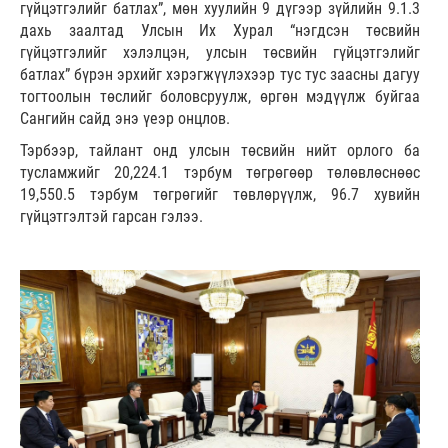
гүйцэтгэлийг батлах”, мөн хуулийн 9 дүгээр зүйлийн 9.1.3
дахь заалтад Улсын Их Хурал “нэгдсэн төсвийн
гүйцэтгэлийг хэлэлцэн, улсын төсвийн гүйцэтгэлийг
батлах” бүрэн эрхийг хэрэгжүүлэхээр тус тус заасны дагуу
тогтоолын төслийг боловсруулж, өргөн мэдүүлж буйгаа
Сангийн сайд энэ үеэр онцлов.
Тэрбээр, тайлант онд улсын төсвийн нийт орлого ба
тусламжийг 20,224.1 тэрбум төгрөгөөр төлөвлөснөөс
19,550.5 тэрбум төгрөгийг төвлөрүүлж, 96.7 хувийн
гүйцэтгэлтэй гарсан гэлээ.