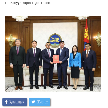
танилцуулгадаа тодотголоо.
Хуваалцах
Жиргэх