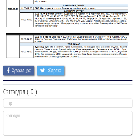
Хуваалцах
Жиргэх
Сэтгэгдэл (
0
)