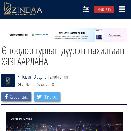
Mobile TV
НИЙТЛЭЛЧИД
ТВ8
Өнөөдөр гурван дүүрэгт цахилгаан
ӨГЛӨӨНИЙ СОНИН
АУДИО ЗОХИОЛ
ХЯЗГААРЛАНА
ЗИНДАА СЭТГҮҮЛ
Х.Номин-Эрдэнэ
Zindaa.mn
|
2026 оны 06 сарын 18
Хуваалцах
Жиргэх