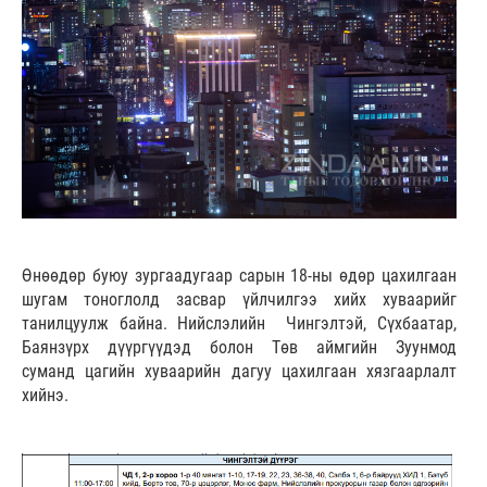
Өнөөдөр буюу зургаадугаар сарын 18-ны өдөр цахилгаан
шугам тоноглолд засвар үйлчилгээ хийх хуваарийг
танилцуулж байна. Нийслэлийн Чингэлтэй, Сүхбаатар,
Баянзүрх дүүргүүдэд болон Төв аймгийн Зуунмод
суманд цагийн хуваарийн дагуу цахилгаан хязгаарлалт
хийнэ.