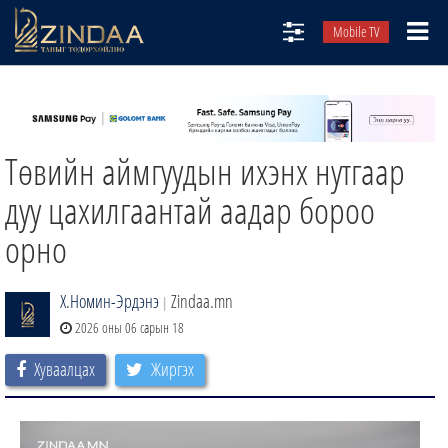
Mobile TV
НИЙТЛЭЛЧИД
ТВ8
Төвийн аймгуудын ихэнх нутгаар
ӨГЛӨӨНИЙ СОНИН
АУДИО ЗОХИОЛ
дуу цахилгаантай аадар бороо
ЗИНДАА СЭТГҮҮЛ
орно
Х.Номин-Эрдэнэ
Zindaa.mn
|
2026 оны 06 сарын 18
Хуваалцах
Жиргэх