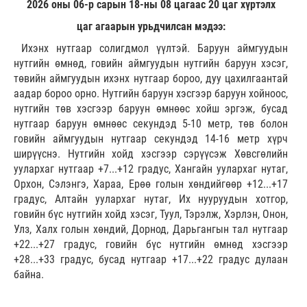
2026 оны 06-р сарын 18-ны 08 цагаас 20 цаг хүртэлх
цаг агаарын урьдчилсан мэдээ:
Ихэнх нутгаар солигдмол үүлтэй. Баруун аймгуудын
нутгийн өмнөд, говийн аймгуудын нутгийн баруун хэсэг,
төвийн аймгуудын ихэнх нутгаар бороо, дуу цахилгаантай
аадар бороо орно. Нутгийн баруун хэсгээр баруун хойноос,
нутгийн төв хэсгээр баруун өмнөөс хойш эргэж, бусад
нутгаар баруун өмнөөс секундэд 5-10 метр, төв болон
говийн аймгуудын нутгаар секундэд 14-16 метр хүрч
ширүүснэ. Нутгийн хойд хэсгээр сэрүүсэж Хөвсгөлийн
уулархаг нутгаар +7...+12 градус, Хангайн уулархаг нутаг,
Орхон, Сэлэнгэ, Хараа, Ерөө голын хөндийгөөр +12...+17
градус, Алтайн уулархаг нутаг, Их нууруудын хотгор,
говийн бүс нутгийн хойд хэсэг, Туул, Тэрэлж, Хэрлэн, Онон,
Улз, Халх голын хөндий, Дорнод, Дарьгангын тал нутгаар
+22...+27 градус, говийн бүс нутгийн өмнөд хэсгээр
+28...+33 градус, бусад нутгаар +17...+22 градус дулаан
байна.