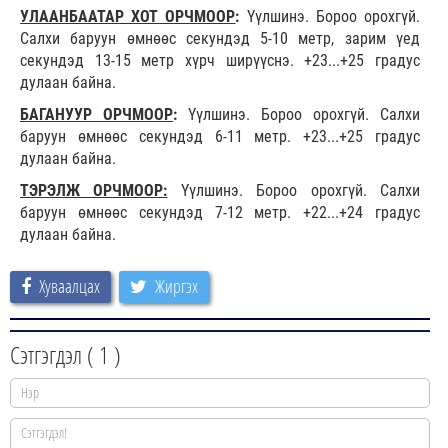
УЛААНБААТАР ХОТ ОРЧМООР
:
Үүлшинэ. Бороо орохгүй.
Салхи баруун өмнөөс секундэд 5-10 метр, зарим үед
секундэд 13-15 метр хүрч ширүүснэ. +23...+25 градус
дулаан байна.
БАГАНУУР ОРЧМООР
:
Үүлшинэ. Бороо орохгүй. Салхи
баруун өмнөөс секундэд 6-11 метр. +23...+25 градус
дулаан байна.
ТЭРЭЛЖ ОРЧМООР:
Үүлшинэ. Бороо орохгүй. Салхи
баруун өмнөөс секундэд 7-12 метр. +22...+24 градус
дулаан байна.
Хуваалцах
Жиргэх
Сэтгэгдэл (
1
)