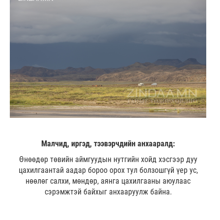
Малчид, иргэд, тээвэрчдийн анхааралд:
Өнөөдөр төвийн аймгуудын нутгийн хойд хэсгээр дуу
цахилгаантай аадар бороо орох тул болзошгүй үер ус,
нөөлөг салхи, мөндөр, аянга цахилгааны аюулаас
сэрэмжтэй байхыг анхааруулж байна.