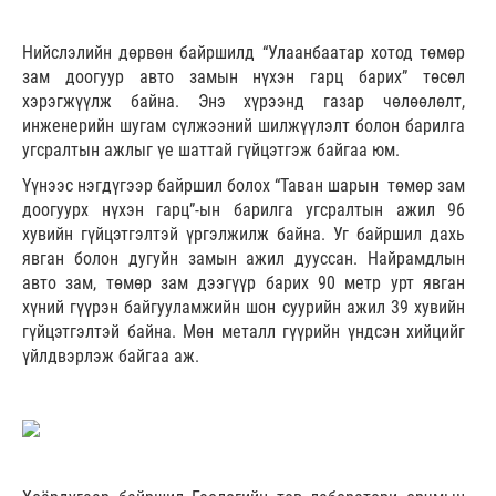
Нийслэлийн дөрвөн байршилд “Улаанбаатар хотод төмөр
зам доогуур авто замын нүхэн гарц барих” төсөл
хэрэгжүүлж байна. Энэ хүрээнд газар чөлөөлөлт,
инженерийн шугам сүлжээний шилжүүлэлт болон барилга
угсралтын ажлыг үе шаттай гүйцэтгэж байгаа юм.
Үүнээс нэгдүгээр байршил болох “Таван шарын төмөр зам
доогуурх нүхэн гарц”-ын барилга угсралтын ажил 96
хувийн гүйцэтгэлтэй үргэлжилж байна. Уг байршил дахь
явган болон дугуйн замын ажил дууссан. Найрамдлын
авто зам, төмөр зам дээгүүр барих 90 метр урт явган
хүний гүүрэн байгууламжийн шон суурийн ажил 39 хувийн
гүйцэтгэлтэй байна. Мөн металл гүүрийн үндсэн хийцийг
үйлдвэрлэж байгаа аж.