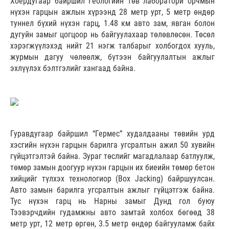
Хоёрдугаар байршил Геологийн төв лаборатори орчмын
нүхэн гарцын ажлын хүрээнд 28 метр урт, 5 метр өндөр
туннел бүхий нүхэн гарц, 1.48 км авто зам, явган болон
дугуйн замыг цогцоор нь байгуулахаар төлөвлөсөн. Төсөл
хэрэгжүүлэхэд нийт 21 нэгж талбарыг холбогдох хууль,
журмын дагуу чөлөөлж, бүтээн байгуулалтын ажлыг
эхлүүлэх бэлтгэлийг хангаад байна.
Гуравдугаар байршил “Гермес” худалдааны төвийн урд
хэсгийн нүхэн гарцын барилга угсралтын ажил 50 хувийн
гүйцэтгэлтэй байна. Зураг төслийг магадлалаар батлуулж,
төмөр замын доогуур нүхэн гарцын их биеийн төмөр бетон
хийцийг түлхэх технологиор (Box Jacking) байршуулсан.
Авто замын барилга угсралтын ажлыг гүйцэтгэж байна.
Тус нүхэн гарц нь Нарны замыг Дунд гол буюу
Тээвэрчдийн гудамжны авто замтай холбох бөгөөд 38
метр урт, 12 метр өргөн, 3.5 метр өндөр байгууламж байх