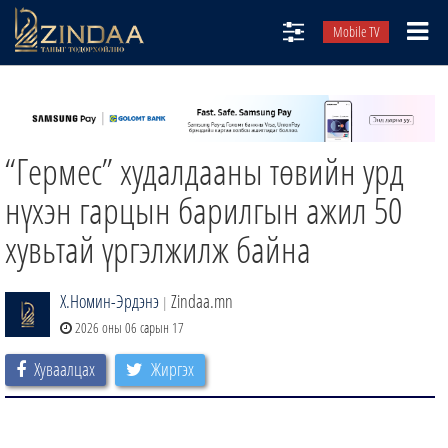
Mobile TV
НИЙТЛЭЛЧИД
ТВ8
“Гермес” худалдааны төвийн урд
ӨГЛӨӨНИЙ СОНИН
АУДИО ЗОХИОЛ
нүхэн гарцын барилгын ажил 50
ЗИНДАА СЭТГҮҮЛ
хувьтай үргэлжилж байна
Х.Номин-Эрдэнэ
Zindaa.mn
|
2026 оны 06 сарын 17
Хуваалцах
Жиргэх