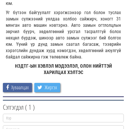
юм.
Уг бүтээн байгуулалт хэрэгжсэнээр гол болон туслах
замын сүлжээний уялдаа холбоо сайжирч, хоногт 31
мянган авто машин нэвтэрнэ. Авто замын огтлолцлын
зөрчил буурч, хөдөлгөөний урсгал тасралтгүй болох
нөхцөл бүрдэж, шинээр авто замын сүлжээг бий болгох
юм. Үүний үр дүнд замын саатал багасаж, тээврийн
хэрэгслийн дундаж хурд нэмэгдэн, хөдөлгөөний аюулгүй
байдал сайжирна гэж төлөвлөж байна.
НЗДТГ-ЫН ХЭВЛЭЛ МЭДЭЭЛЭЛ, ОЛОН НИЙТТЭЙ
ХАРИЛЦАХ ХЭЛТЭС
Хуваалцах
Жиргэх
Сэтгэгдэл (
1
)