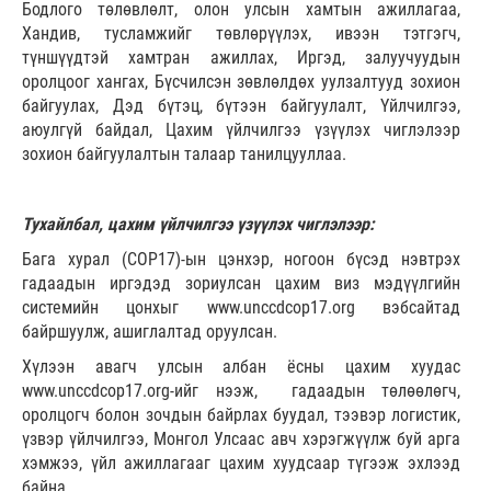
Бодлого төлөвлөлт, олон улсын хамтын ажиллагаа,
Хандив, тусламжийг төвлөрүүлэх, ивээн тэтгэгч,
түншүүдтэй хамтран ажиллах, Иргэд, залуучуудын
оролцоог хангах, Бүсчилсэн зөвлөлдөх уулзалтууд зохион
байгуулах, Дэд бүтэц, бүтээн байгуулалт, Үйлчилгээ,
аюулгүй байдал, Цахим үйлчилгээ үзүүлэх чиглэлээр
зохион байгуулалтын талаар танилцууллаа.
Тухайлбал, цахим үйлчилгээ үзүүлэх чиглэлээр:
Бага хурал (COP17)-ын цэнхэр, ногоон бүсэд нэвтрэх
гадаадын иргэдэд зориулсан цахим виз мэдүүлгийн
системийн цонхыг www.unccdcop17.org вэбсайтад
байршуулж, ашиглалтад оруулсан.
Хүлээн авагч улсын албан ёсны цахим хуудас
www.unccdcop17.org-ийг нээж, гадаадын төлөөлөгч,
оролцогч болон зочдын байрлах буудал, тээвэр логистик,
үзвэр үйлчилгээ, Монгол Улсаас авч хэрэгжүүлж буй арга
хэмжээ, үйл ажиллагааг цахим хуудсаар түгээж эхлээд
байна.