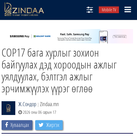
Mobile TV
НИЙТЛЭЛЧИД
ТВ8
COP17 бага хурлыг зохион
ӨГЛӨӨНИЙ СОНИН
АУДИО ЗОХИОЛ
байгуулах дэд хороодын ажлыг
ЗИНДАА СЭТГҮҮЛ
уялдуулах, бэлтгэл ажлыг
эрчимжүүлэх үүрэг өглөө
Ж.Сондор
Zindaa.mn
|
2026 оны 06 сарын 17
Хуваалцах
Жиргэх