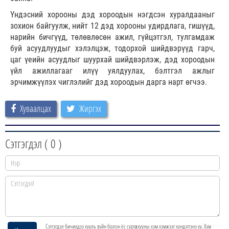
Үндэсний хорооны дэд хороодын нэгдсэн хуралдааныг
зохион байгуулж, нийт 12 дэд хорооны удирдлага, гишүүд,
нарийн бичгүүд, төлөвлөсөн ажил, гүйцэтгэл, тулгамдаж
буй асуудлуудыг хэлэлцэж, тодорхой шийдвэрүүд гарч,
цаг үеийн асуудлыг шуурхай шийдвэрлэж, дэд хороодын
үйл ажиллагааг илүү уялдуулах, бэлтгэл ажлыг
эрчимжүүлэх чиглэлийг дэд хороодын дарга нарт өгчээ.
Хуваалцах
Жиргэх
Сэтгэгдэл (
0
)
Сэтгэгдэл бичихдээ хууль зүйн болон ёс суртахууны хэм хэмжээг хүндэтгэнэ үү. Хэм