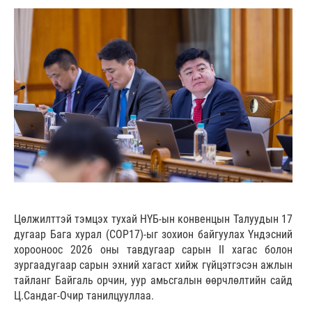
Цөлжилттэй тэмцэх тухай НҮБ-ын конвенцын Талуудын 17
дугаар Бага хурал (COP17)-ыг зохион байгуулах Үндэсний
хорооноос 2026 оны тавдугаар сарын II хагас болон
зургаадугаар сарын эхний хагаст хийж гүйцэтгэсэн ажлын
тайланг Байгаль орчин, уур амьсгалын өөрчлөлтийн сайд
Ц.Сандаг-Очир танилцууллаа.