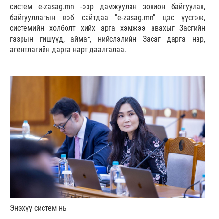
систем e-zasag.mn -ээр дамжуулан зохион байгуулах,
байгууллагын вэб сайтдаа "e-zasag.mn" цэс үүсгэж,
системийн холболт хийх арга хэмжээ авахыг Засгийн
газрын гишүүд, аймаг, нийслэлийн Засаг дарга нар,
агентлагийн дарга нарт даалгалаа.
Энэхүү систем нь