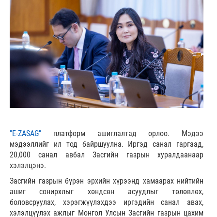
"E-ZASAG"
платформ ашиглалтад орлоо. Мэдээ
мэдээллийг ил тод байршуулна. Иргэд санал гаргаад,
20,000 санал авбал Засгийн газрын хуралдаанаар
хэлэлцэнэ.
Засгийн газрын бүрэн эрхийн хүрээнд хамаарах нийтийн
ашиг сонирхлыг хөндсөн асуудлыг төлөвлөх,
боловсруулах, хэрэгжүүлэхдээ иргэдийн санал авах,
хэлэлцүүлэх ажлыг Монгол Улсын Засгийн газрын цахим