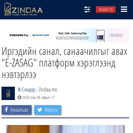
Mobile TV
НИЙТЛЭЛЧИД
ТВ8
Иргэдийн санал, санаачилгыг авах
ӨГЛӨӨНИЙ СОНИН
АУДИО ЗОХИОЛ
"E-ZASAG" платформ хэрэглээнд
ЗИНДАА СЭТГҮҮЛ
нэвтэрлээ
Ж.Сондор
Zindaa.mn
|
2026 оны 06 сарын 17
Хуваалцах
Жиргэх